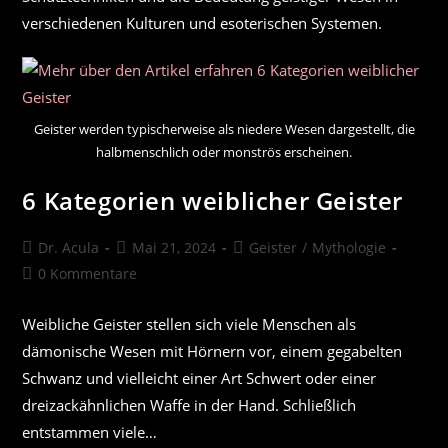
verschiedenen Kulturen und esoterischen Systemen.
Geister werden typischerweise als niedere Wesen dargestellt, die
halbmenschlich oder monströs erscheinen.
6 Kategorien weiblicher Geister
Beitrags-
Beitrag
Beitrags-
Dr. Acula
Mai 21, 2024
Geister
/
Mythologie
Autor:
veröffentlicht:
Kategorie:
Beitrags-
0 Kommentare
Kommentare:
Weibliche Geister stellen sich viele Menschen als
dämonische Wesen mit Hörnern vor, einem gegabelten
Schwanz und vielleicht einer Art Schwert oder einer
dreizackähnlichen Waffe in der Hand. Schließlich
entstammen viele…