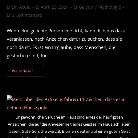
Beitrags-
Beitrag
Beitrags-
Dr. Acula
April 25, 2024
Geister
/
Mythologie
Autor:
veröffentlicht:
Kategorie:
Beitrags-
0 Kommentare
Kommentare:
Wenn eine geliebte Person verstirbt, kann dich das dazu
veranlassen, nach Anzeichen dafür zu suchen, dass sie
noch da ist. Es ist ein Irrglaube, dass Menschen, die
gestorben sind, für…
13
Weiterlesen
Zeichen,
Dass
Dich
Eine
Verstorbene
Person
Besucht
Ungewöhnliche Gerüche im Haus sind eines der häufigsten
Anzeichen, die auf die Anwesenheit eines Geistes im Haus schließen
lassen. Gute Gerüche wie z.B. Blumen deuten auf einen guten Geist