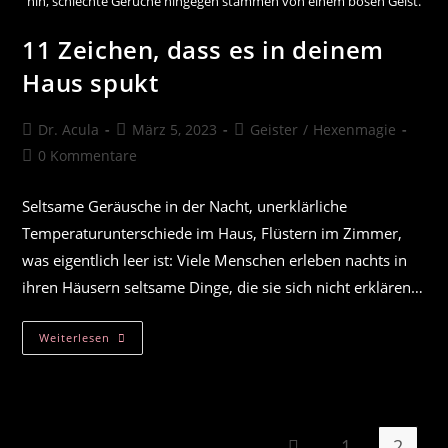
hin, schlechte Gerüche hingegen stammen von einem bösen Geist.
11 Zeichen, dass es in deinem
Haus spukt
Beitrags-
Beitrag
Beitrags-
Dr. Acula
März 5, 2023
Geister
/
Hexenmagie
Autor:
veröffentlicht:
Kategorie:
Beitrags-
0 Kommentare
Kommentare:
Seltsame Geräusche in der Nacht, unerklärliche
Temperaturunterschiede im Haus, Flüstern im Zimmer,
was eigentlich leer ist: Viele Menschen erleben nachts in
ihren Häusern seltsame Dinge, die sie sich nicht erklären…
11
Weiterlesen
Zeichen,
Dass
Es
In
Deinem
Haus
Spukt
1
2
Zur vorherigen Seite