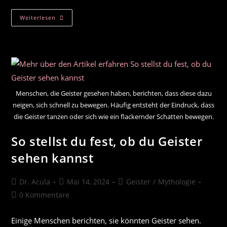
6
Weiterlesen
Kategorien
Weiblicher
Geister
Menschen, die Geister gesehen haben, berichten, dass diese dazu
neigen, sich schnell zu bewegen. Häufig entsteht der Eindruck, dass
die Geister tanzen oder sich wie ein flackernder Schatten bewegen.
So stellst du fest, ob du Geister
sehen kannst
Beitrags-
Beitrag
Beitrags-
Dr. Acula
Mai 14, 2024
Geister
/
Mythologie
Autor:
veröffentlicht:
Kategorie:
Beitrags-
0 Kommentare
Kommentare:
Einige Menschen berichten, sie könnten Geister sehen.