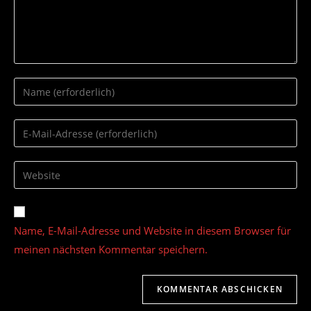
Gib
deinen
Namen
Gib
oder
deine
Benutzernamen
E-
Gib
zum
Mail-
deine
Kommentieren
Adresse
Website-
ein
zum
URL
Name, E-Mail-Adresse und Website in diesem Browser für
Kommentieren
ein
ein
meinen nächsten Kommentar speichern.
(optional)