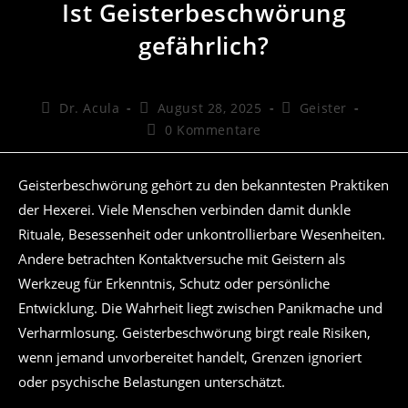
Ist Geisterbeschwörung
gefährlich?
Beitrags-
Beitrag
Beitrags-
Dr. Acula
August 28, 2025
Geister
Autor:
veröffentlicht:
Kategorie:
Beitrags-
0 Kommentare
Kommentare:
Geisterbeschwörung gehört zu den bekanntesten Praktiken
der Hexerei. Viele Menschen verbinden damit dunkle
Rituale, Besessenheit oder unkontrollierbare Wesenheiten.
Andere betrachten Kontaktversuche mit Geistern als
Werkzeug für Erkenntnis, Schutz oder persönliche
Entwicklung. Die Wahrheit liegt zwischen Panikmache und
Verharmlosung. Geisterbeschwörung birgt reale Risiken,
wenn jemand unvorbereitet handelt, Grenzen ignoriert
oder psychische Belastungen unterschätzt.