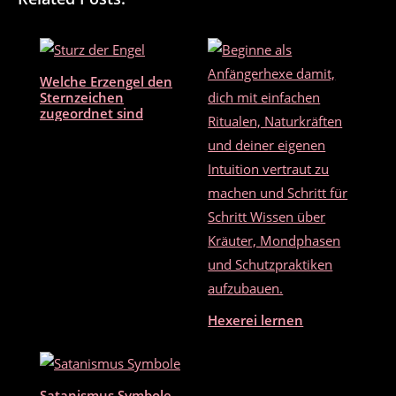
e
er
l
n
b
o
Welche Erzengel den
o
Sternzeichen
zugeordnet sind
k
Hexerei lernen
Satanismus Symbole