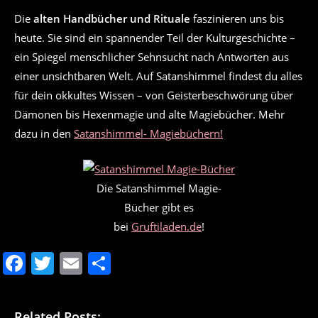
Die
alten Handbücher und Rituale
faszinieren uns bis
heute. Sie sind ein spannender Teil der Kulturgeschichte –
ein Spiegel menschlicher Sehnsucht nach Antworten aus
einer unsichtbaren Welt. Auf Satanshimmel findest du alles
für dein okkultes Wissen – von Geisterbeschwörung über
Dämonen bis Hexenmagie und alte Magiebücher. Mehr
dazu in den
Satanshimmel- Magiebüchern!
Die Satanshimmel Magie-
Bücher gibt es
bei
Gruftiladen.de
!
F
T
E
T
a
w
m
ei
c
itt
ai
le
Related Posts: