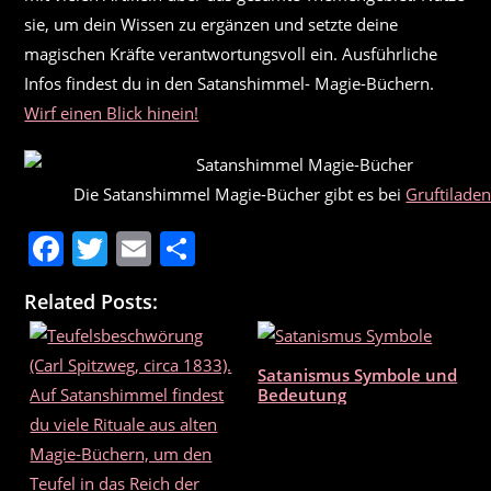
sie, um dein Wissen zu ergänzen und setzte deine
magischen Kräfte verantwortungsvoll ein. Ausführliche
Infos findest du in den Satanshimmel- Magie-Büchern.
Wirf einen Blick hinein!
Die Satanshimmel Magie-Bücher gibt es bei
Gruftilade
F
T
E
T
a
w
m
ei
Related Posts:
c
itt
ai
le
e
er
l
n
Satanismus Symbole und
b
Bedeutung
o
o