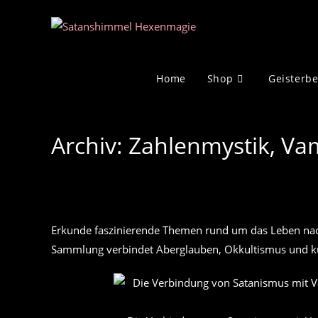
Zum
Inhalt
springen
Home
Shop
Geisterb
Archiv: Zahlenmystik, Va
Erkunde faszinierende Themen rund um das Leben nac
Sammlung verbindet Aberglauben, Okkultismus und kul