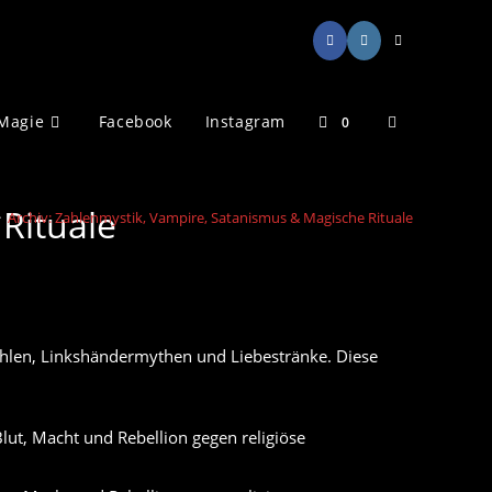
Website-
Magie
Facebook
Instagram
0
Suche
Rituale
>
Archiv: Zahlenmystik, Vampire, Satanismus & Magische Rituale
umschalten
len, Linkshändermythen und Liebestränke. Diese