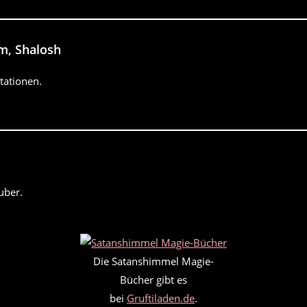
m, Shalosh
tationen.
uber.
Die Satanshimmel Magie-
Bücher gibt es
bei
Gruftiladen.de
.