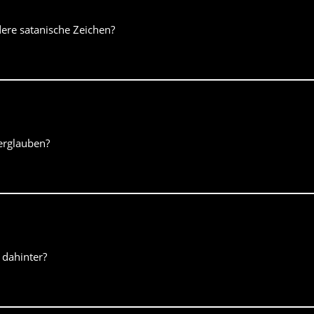
re satanische Zeichen?
erglauben?
dahinter?