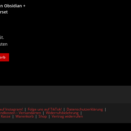
ln Obsidian +
rset
St.
sten
orb
auf Instagram!
Folge uns auf TikTok!
Datenschutzerklärung
ndkosten – Versandarten
Widerrufsbelehrung
Kasse
Warenkorb
Shop
Vertrag widerrufen