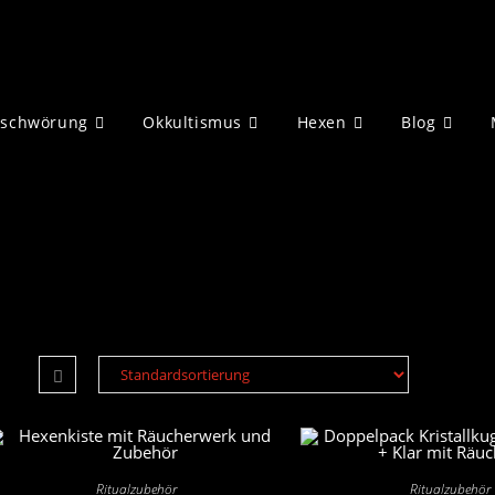
eschwörung
Okkultismus
Hexen
Blog
Ritualzubehör
Ritualzubehör