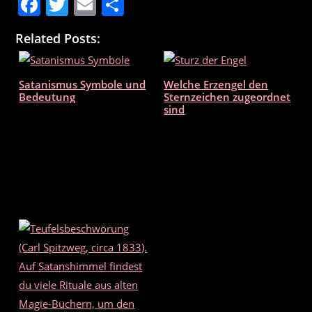
F
T
E
T
a
w
m
ei
Related Posts:
c
itt
ai
le
e
er
l
n
Satanismus Symbole und
Welche Erzengel den
b
Bedeutung
Sternzeichen zugeordnet
o
sind
o
k