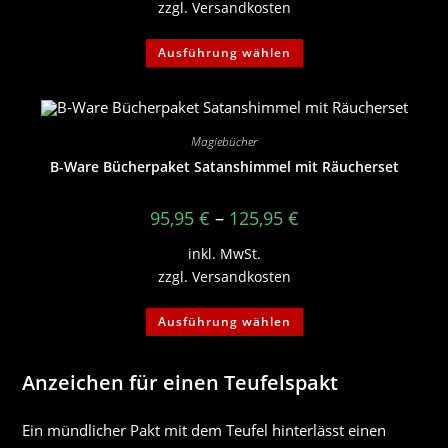
zzgl.
Versandkosten
Dieses
Ausführung wählen
Produkt
weist
mehrere
Varianten
auf.
Die
Optionen
Magiebücher
können
B-Ware Bücherpaket Satanshimmel mit Räucherset
auf
der
Produktseite
gewählt
95,95
€
–
125,95
€
werden
inkl. MwSt.
zzgl.
Versandkosten
Dieses
Ausführung wählen
Produkt
weist
mehrere
Varianten
Anzeichen für einen Teufelspakt
auf.
Die
Optionen
können
Ein mündlicher Pakt mit dem Teufel hinterlässt einen
auf