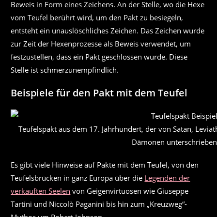
der
Beweis in Form eines Zeichens. An der Stelle, wo die Hexe
Produktseite
gewählt
vom Teufel berührt wird, um den Pakt zu besiegeln,
werden
entsteht ein unauslöschliches Zeichen. Das Zeichen wurde
zur Zeit der Hexenprozesse als Beweis verwendet, um
festzustellen, dass ein Pakt geschlossen wurde. Diese
Stelle ist schmerzunempfindlich.
Beispiele für den Pakt mit dem Teufel
Teufelspakt aus dem 17. Jahrhundert, der von Satan, Levia
Dämonen unterschrieben 
Es gibt viele Hinweise auf Pakte mit dem Teufel, von den
Teufelsbrücken in ganz Europa über die
Legenden der
verkauften Seelen
von Geigenvirtuosen wie Giuseppe
Tartini und Niccolò Paganini bis hin zum „Kreuzweg“-
Mythos um Robert Johnson.