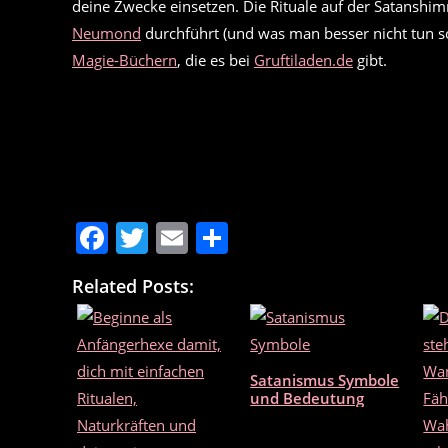
deine Zwecke einsetzen. Die Rituale auf der Satanshim
Neumond
durchführt (und was man besser nicht tun so
Magie-Büchern
, die es bei
Gruftiladen.de
gibt.
F
T
E
T
a
w
m
ei
Related Posts:
c
itt
ai
le
e
er
l
n
b
Satanismus Symbole
o
und Bedeutung
o