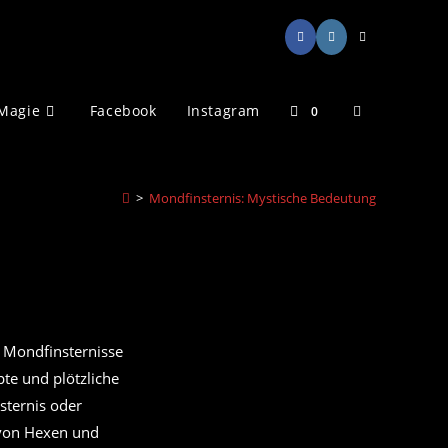
Website-
Magie
Facebook
Instagram
0
Suche
>
Mondfinsternis: Mystische Bedeutung
umschalten
. Mondfinsternisse
pte und plötzliche
sternis oder
 von Hexen und