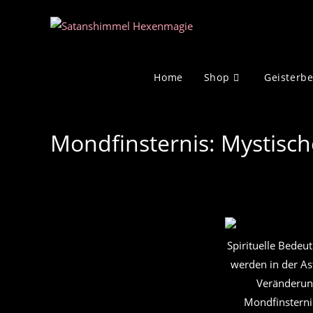
Zum
Inhalt
springen
Home
Shop
Geisterb
Mondfinsternis: Mystisc
Spirituelle Bedeu
werden in der Ast
Veränderung
Mondfinsterni