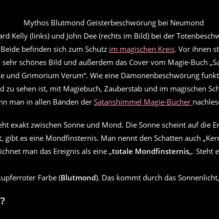
rd Kelly (links) und John Dee (rechts im Bild) bei der Totenbesc
 Beide befinden sich zum Schutz
im magischen Kreis
. Vor ihnen s
 sehr schönes Bild und außerdem das Cover vom Magie-Buch „S
le und Grimorium Verum“. Wie eine Dämonenbeschwörung funktio
d zu sehen ist, mit Magiebuch, Zauberstab und im magischen Sch
nn man in allen Bänden der
Satanshimmel Magie-Bücher
nachles
eht exakt zwischen Sonne und Mond. Die Sonne scheint auf die Erd
 gibt es eine Mondfinsternis. Man nennt den Schatten auch „Ker
chnet man das Ereignis als eine „
totale Mondfinsternis
„. Steht 
upferroter Farbe (
Blutmond
). Das kommt durch das Sonnenlicht,
“?