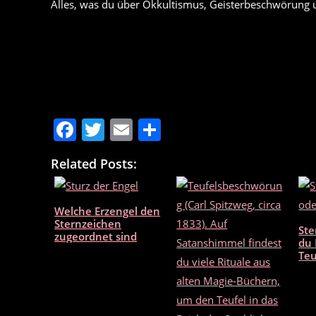
Alles, was du über Okkultismus, Geisterbeschwörung 
F
T
E
T
a
w
m
ei
Related Posts:
c
itt
ai
le
e
er
l
n
Welche Erzengel den
b
Sternzeichen
Ste
o
zugeordnet sind
du 
Teu
o
k