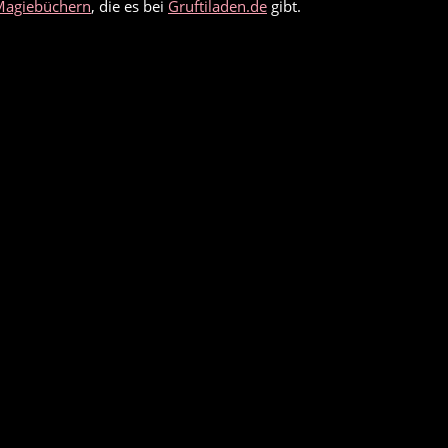
Magiebüchern
, die es bei
Gruftiladen.de
gibt.