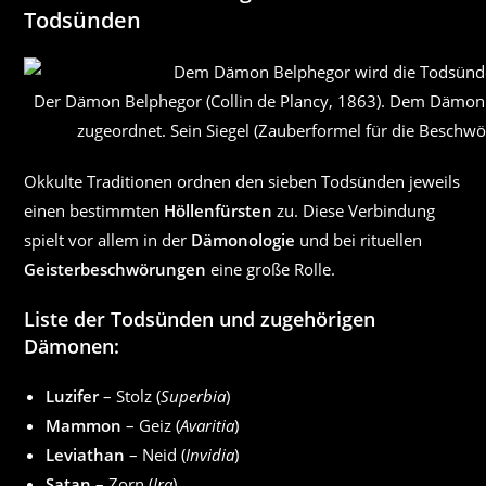
Todsünden
Der Dämon Belphegor (Collin de Plancy, 1863). Dem Dämon 
zugeordnet. Sein Siegel (Zauberformel für die Beschwör
Okkulte Traditionen ordnen den sieben Todsünden jeweils
einen bestimmten
Höllenfürsten
zu. Diese Verbindung
spielt vor allem in der
Dämonologie
und bei rituellen
Geisterbeschwörungen
eine große Rolle.
Liste der Todsünden und zugehörigen
Dämonen:
Luzifer
– Stolz (
Superbia
)
Mammon
– Geiz (
Avaritia
)
Leviathan
– Neid (
Invidia
)
Satan
– Zorn (
Ira
)