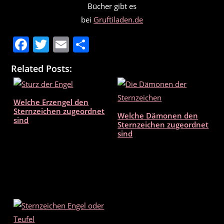
Bücher gibt es
bei
Gruftiladen.de
F
T
E
T
a
w
m
ei
Related Posts:
c
itt
ai
le
e
er
l
n
Welche Erzengel den
b
Sternzeichen zugeordnet
Welche Dämonen den
o
sind
Sternzeichen zugeordnet
sind
o
k