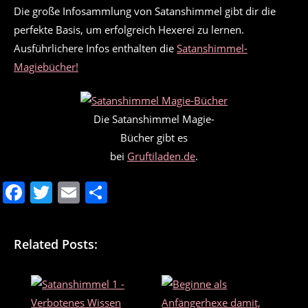
Die große Infosammlung von Satanshimmel gibt dir die
perfekte Basis, um erfolgreich Hexerei zu lernen.
Ausführlichere Infos enthalten die
Satanshimmel-
Magiebücher!
Die Satanshimmel Magie-
Bücher gibt es
bei
Gruftiladen.de
.
F
T
E
T
a
w
m
ei
c
itt
ai
le
Related Posts:
e
er
l
n
b
o