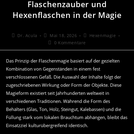
Flaschenzauber und
Hexenflaschen in der Magie
Beitrags-
Beitrag
Beitrags-
Dr. Acula
Mai 18, 2026
Hexenmagie
Autor:
veröffentlicht:
Kategorie:
Beitrags-
0 Kommentare
Kommentare:
Das Prinzip der Flaschenmagie basiert auf der gezielten
Kombination von Gegenständen in einem fest
verschlossenen Gefäß. Die Auswahl der Inhalte folgt der
zugeschriebenen Wirkung oder Form der Objekte. Diese
Magieform existiert seit Jahrhunderten weltweit in
verschiedenen Traditionen. Während die Form des
Behälters (Glas, Ton, Holz, Steingut, Kalebassen) und die
Füllung stark vom lokalen Brauchtum abhängen, bleibt das
Einsatzziel kulturübergreifend identisch.