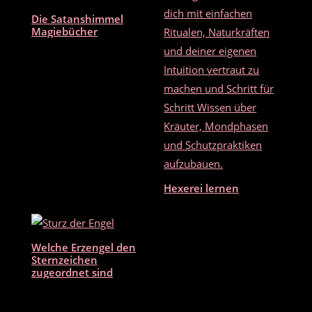
o
Die Satanshimmel
k
Magiebücher
Hexerei lernen
Welche Erzengel den
Sternzeichen
zugeordnet sind