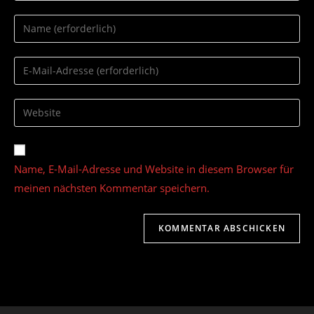
Gib
deinen
Namen
Gib
oder
deine
Benutzernamen
E-
Gib
zum
Mail-
deine
Kommentieren
Adresse
Website-
ein
zum
URL
Name, E-Mail-Adresse und Website in diesem Browser für
Kommentieren
ein
ein
meinen nächsten Kommentar speichern.
(optional)