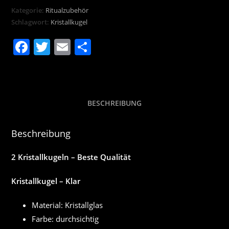
+
Kategorie:
Ritualzubehör
Klar
Schlagwort:
Kristallkugel
mit
F
T
E
T
Räucherset
a
w
m
ei
Menge
c
itt
ai
le
e
er
l
n
BESCHREIBUNG
b
o
Beschreibung
o
k
2 Kristallkugeln – Beste Qualität
Kristallkugel – Klar
Material: Kristallglas
Farbe: durchsichtig