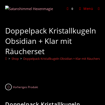
Zum
Inhalt
Menü
0
springen
Doppelpack Kristallkugeln
Obsidian + Klar mit
Räucherset
>
Shop
>
Doppelpack Kristallkugeln Obsidian + Klar mit Räucherset
Vorheriges Produkt
Doppelpack Kristallkugeln