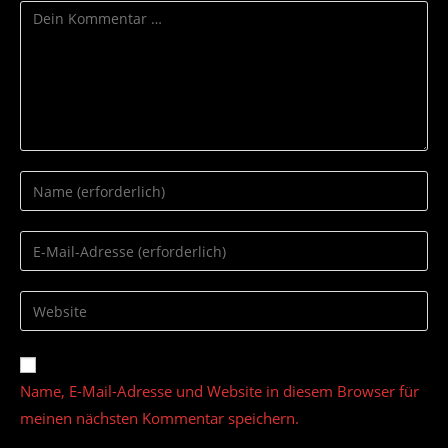
Kommentar
Gib
deinen
Namen
Gib
oder
deine
Benutzernamen
E-
Gib
zum
Mail-
deine
Kommentieren
Adresse
Website-
ein
zum
URL
Name, E-Mail-Adresse und Website in diesem Browser für
Kommentieren
ein
ein
meinen nächsten Kommentar speichern.
(optional)