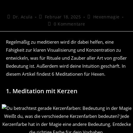
Beitrags-
Beitrag
Beitrags-
Dr. Acula
Februar 18, 2025
Hexenmagie
Autor:
veröffentlicht:
Kategorie:
Beitrags-
0 Kommentare
Kommentare:
Regelmäßig zu meditieren wird dir dabei helfen, eine
Fähigkeit zur klaren Visualisierung und Konzentration zu
entwickeln, was für Rituale und Zauber aller Art von großer
Bedeutung ist. Außerdem wird deine Intuition geschärft. In
diesem Artikel findest 6 Meditationen für Hexen.
1. Meditation mit Kerzen
Weißt du, was die verschiedene Kerzenfarben bedeuten? Jede
Kerzenfarbe hat in der Magie eine andere Bedeutung. Entdecke
die richtige Farbe für dein Vorhaben.