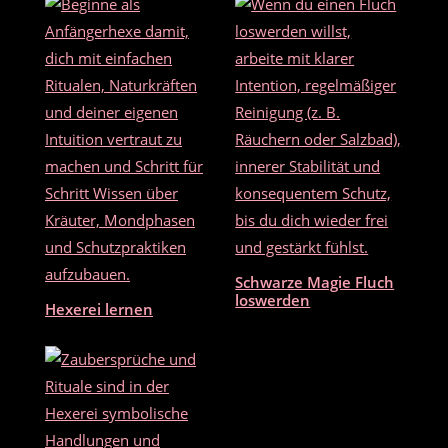
o
o
k
Schwarze Magie Fluch
loswerden
Hexerei lernen