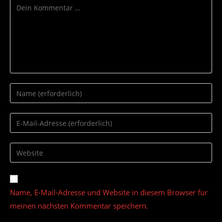
Kommentar
Gib
deinen
Namen
Gib
oder
deine
Benutzernamen
E-
Gib
zum
Mail-
deine
Kommentieren
Adresse
Website-
ein
zum
URL
Name, E-Mail-Adresse und Website in diesem Browser für
Kommentieren
ein
ein
meinen nächsten Kommentar speichern.
(optional)