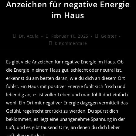
Anzeichen für negative Energie
im Haus
Beitrags-
Beitrag
Beitrags-
Dr. Acula
Februar 10, 2025
Geister
Autor:
veröffentlicht:
Kategorie:
Beitrags-
0 Kommentare
Kommentare:
Es gibt viele Anzeichen für negative Energie im Haus. Ob
die Energie in einem Haus gut, schlecht oder neutral ist,
erkennst du am besten daran, wie du dich an diesem Ort
fühlst. Ein Haus mit positiver Energie fühlt sich frisch und
lebendig an, es ist voller Leben und man fühlt dort einfach
wohl. Ein Ort mit negativer Energie dagegen vermittelt das
Gefühl, regelrecht erdrückt zu werden. Du spürst dich
beklommen, es liegt eine unangenehme Spannung in der
Luft, und es gibt tausend Orte, an denen du dich lieber
aufhalten würdest.