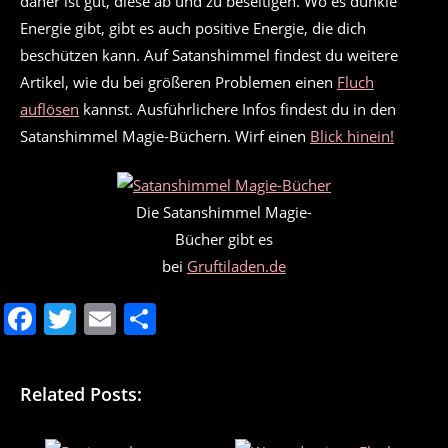
daher ist gut, diese ab und zu beseitigen. Wo es dunkle
Energie gibt, gibt es auch positive Energie, die dich
beschützen kann. Auf Satanshimmel findest du weitere
Artikel, wie du bei größeren Problemen einen
Fluch
auflösen
kannst. Ausführlichere Infos findest du in den
Satanshimmel Magie-Büchern. Wirf einen
Blick hinein!
Die Satanshimmel Magie-
Bücher gibt es
bei
Gruftiladen.de
F
T
E
T
a
w
m
ei
c
itt
ai
le
Related Posts:
e
er
l
n
b