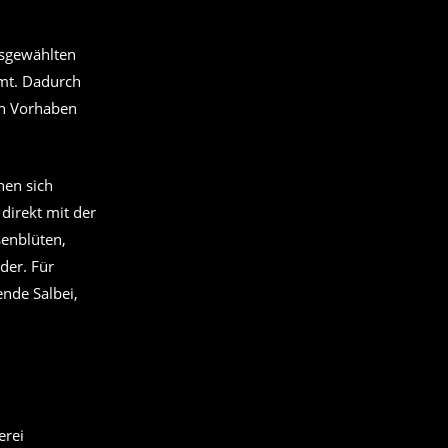
usgewählten
mmt. Dadurch
en Vorhaben
nen sich
direkt mit der
senblüten,
der. Für
nde Salbei,