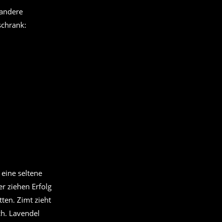
 andere
schrank:
eine seltene
er ziehen Erfolg
ten. Zimt zieht
ch. Lavendel