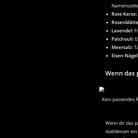
Namenszette
Rote Kerze:
Rosenblätte
Lavendel:
Fi
Patchouli:
Er
Meersalz:
Ta
Eisen-Nägel
Wenn das p
Kein passendes R
Wenn dir das p
stattdessen ein