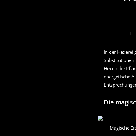
Be
Au
In der Hexerei 
Substitutionen 
Hexen die Pflan
energetische Au
Entsprechungen 
Die magisc
Magische Ers