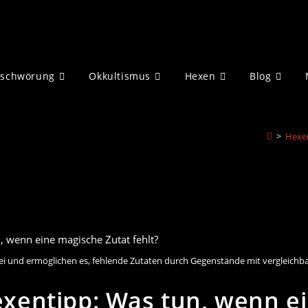
eschwörung
Okkultismus
Hexen
Blog
>
Hexe
erei und ermöglichen es, fehlende Zutaten durch Gegenstände mit vergleichb
xentipp: Was tun, wenn e