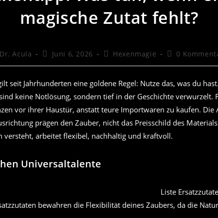
magische Zutat fehlt?
itrags-
Beitrag
Beitrags-
Beitrags-
Dr. Acula
Juni 6, 2026
Hexenmagie
0 Komment
tor:
veröffentlicht:
Kategorie:
Kommentare:
gilt seit Jahrhunderten eine goldene Regel: Nutze das, was du has
sind keine Notlösung, sondern tief in der Geschichte verwurzelt. 
zen vor ihrer Haustür, anstatt teure Importwaren zu kaufen. Die 
srichtung prägen den Zauber, nicht das Preisschild des Materials
versteht, arbeitet flexibel, nachhaltig und kraftvoll.
hen Universaltalente
atzzutaten bewahren die Flexibilität deines Zaubers, da die Natur 