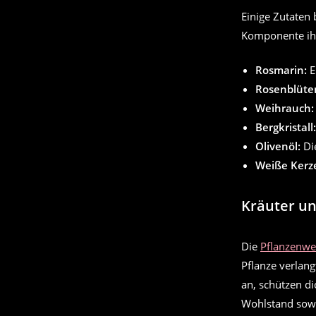
Einige Zutaten 
Komponente ihr
Rosmarin:
E
Rosenblüte
Weihrauch:
Bergkristall:
Olivenöl:
Die
Weiße Kerz
Kräuter un
Die
Pflanzenwe
Pflanze verlang
an, schützen di
Wohlstand sowi