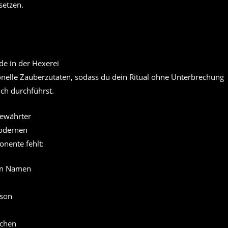
setzen.
ditionelle Zauberzutaten, sodass du dein Ritual ohne Unterbrechung
ich durchführst.
bewährter
modernen
nente fehlt:
ßen Namen
rson
achen