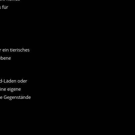
 für
 ein tierisches
iebene
nd-Läden oder
ine eigene
se Gegenstände