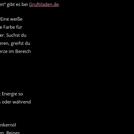
n“ gibt es bei
Gruftiladen.de
.
 Eine weiße
e Farbe für
er. Suchst du
ren, greifst du
erze im Bereich
t Energie so
las oder während
enkernöl
en. Reines