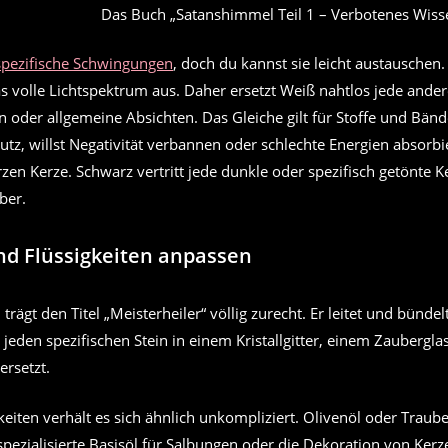
Das Buch „Satanshimmel Teil 1 – Verbotenes Wisse
spezifische Schwingungen
, doch du kannst sie leicht austauschen.
as volle Lichtspektrum aus. Daher ersetzt Weiß nahtlos jede ander
n oder allgemeine Absichten. Das Gleiche gilt für Stoffe und Bänd
utz, willst Negativität verbannen oder schlechte Energien absorbie
zen Kerze. Schwarz vertritt jede dunkle oder spezifisch getönte K
ber.
und Flüssigkeiten anpassen
 trägt den Titel „Meisterheiler“ völlig zurecht. Er leitet und bündel
r jeden spezifischen Stein in einem Kristallgitter, einem Zauberg
ersetzt.
keiten verhält es sich ähnlich unkompliziert. Olivenöl oder Traub
spezialisierte Basisöl für Salbungen oder die Dekoration von Kerz