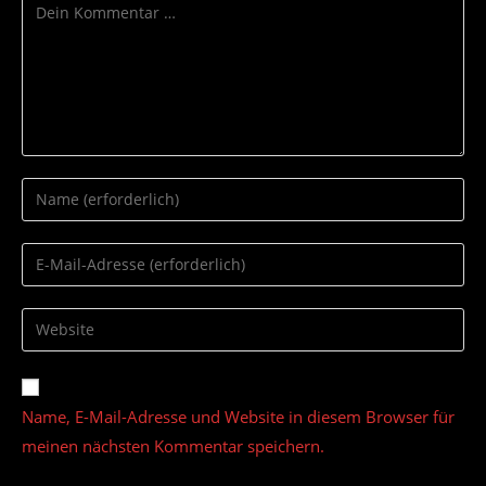
Kommentar
Gib
deinen
Namen
Gib
oder
deine
Benutzernamen
E-
Gib
zum
Mail-
deine
Kommentieren
Adresse
Website-
ein
zum
URL
Name, E-Mail-Adresse und Website in diesem Browser für
Kommentieren
ein
ein
meinen nächsten Kommentar speichern.
(optional)