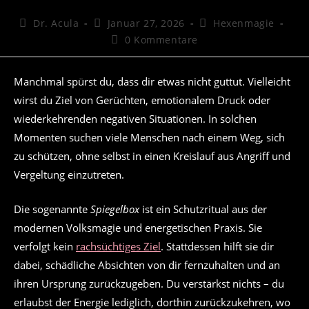
Beitrags-
Beitrag
Beitrags-
Dr. Acula
Januar 27, 2026
Hexenmagie
Autor:
veröffentlicht:
Kategorie:
Beitrags-
0 Kommentare
Kommentare:
Manchmal spürst du, dass dir etwas nicht guttut. Vielleicht
wirst du Ziel von Gerüchten, emotionalem Druck oder
wiederkehrenden negativen Situationen. In solchen
Momenten suchen viele Menschen nach einem Weg, sich
zu schützen, ohne selbst in einen Kreislauf aus Angriff und
Vergeltung einzutreten.
Die sogenannte
Spiegelbox
ist ein Schutzritual aus der
modernen Volksmagie und energetischen Praxis. Sie
verfolgt kein
rachsüchtiges Ziel
. Stattdessen hilft sie dir
dabei, schädliche Absichten von dir fernzuhalten und an
ihren Ursprung zurückzugeben. Du verstärkst nichts – du
erlaubst der Energie lediglich, dorthin zurückzukehren, wo