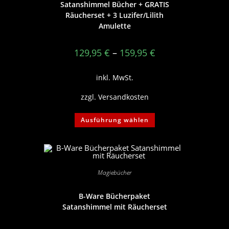
Satanshimmel Bücher + GRATIS
Räucherset + 3 Luzifer/Lilith
Amulette
129,95
€
–
159,95
€
inkl. MwSt.
zzgl.
Versandkosten
Dieses
Ausführung wählen
Produkt
weist
mehrere
Varianten
auf.
Die
Optionen
Magiebücher
können
auf
der
Produktseite
B-Ware Bücherpaket
gewählt
Satanshimmel mit Räucherset
werden