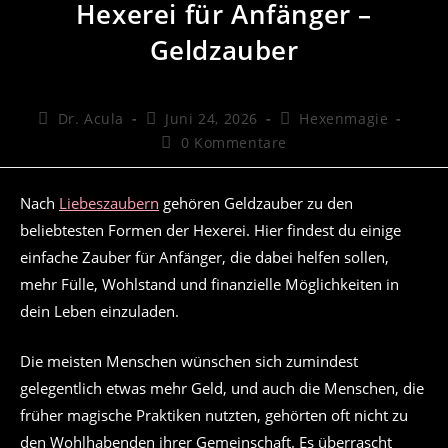
Hexerei für Anfänger –
Geldzauber
Beitrags-
Beitrag
Beitrags-
Dr. Acula
Juni 24, 2026
Hexenmagie
Autor:
veröffentlicht:
Kategorie:
Beitrags-
0 Kommentare
Kommentare:
Nach
Liebeszaubern
gehören Geldzauber zu den
beliebtesten Formen der Hexerei. Hier findest du einige
einfache Zauber für Anfänger, die dabei helfen sollen,
mehr Fülle, Wohlstand und finanzielle Möglichkeiten in
dein Leben einzuladen.
Die meisten Menschen wünschen sich zumindest
gelegentlich etwas mehr Geld, und auch die Menschen, die
früher magische Praktiken nutzten, gehörten oft nicht zu
den Wohlhabenden ihrer Gemeinschaft. Es überrascht