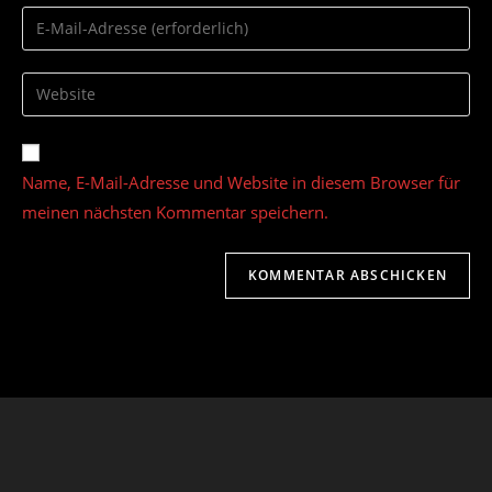
Namen
Gib
oder
deine
Benutzernamen
E-
Gib
zum
Mail-
deine
Kommentieren
Adresse
Website-
ein
zum
URL
Name, E-Mail-Adresse und Website in diesem Browser für
Kommentieren
ein
ein
meinen nächsten Kommentar speichern.
(optional)