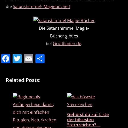
die
Satanshimmel- Magiebücher!
Die Satanshimmel Magie-
Bücher gibt es
bei
Gruftiladen.de
.
F
T
E
T
a
w
m
ei
c
itt
ai
le
Related Posts:
e
er
l
n
b
o
o
Gehörst du zur Liste
k
der bösesten
Sternzeichen?…