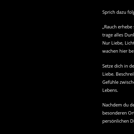
Sprich dazu fo
„Rauch erhebe s
trage alles Dunk
Nur Liebe, Lic
wachen hier be
Setze dich in d
Liebe. Beschrei
Gefühle zwische
Lebens.
Nachdem du den
besonderen Ort 
persönlichen D