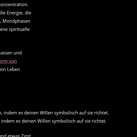
Konzentration.
die Energie, die
rn, Mondphasen
ne spirituelle
 lassen und
orm von
dein Leben
 indem es deinen Willen symbolisch auf sie richtet.
 und etwas Zimt.