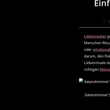
Ein
Beit
D
Auto
Liebeszauber
ge
Menschen Ritu
oder
emotional
darum, den fre
Liebesrituale d
richtigen
Mensc
Satanshimmel 5