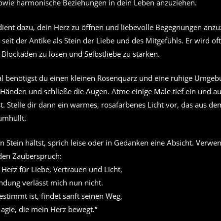
sowie harmonische Beziehungen in dein Leben anzuziehen.
dient dazu, dein Herz zu öffnen und liebevolle Begegnungen anzu
 seit der Antike als Stein der Liebe und des Mitgefühls. Er wird of
Blockaden zu lösen und Selbstliebe zu stärken.
ual benötigst du einen kleinen Rosenquarz und eine ruhige Umgeb
 Händen und schließe die Augen. Atme einige Male tief ein und au
t. Stelle dir dann ein warmes, rosafarbenes Licht vor, das aus d
umhüllt.
 Stein hältst, sprich leise oder in Gedanken eine Absicht. Verw
nden Zauberspruch:
 Herz für Liebe, Vertrauen und Licht,
indung verlässt mich nun nicht.
stimmt ist, findet sanft seinen Weg,
agie, die mein Herz bewegt.“