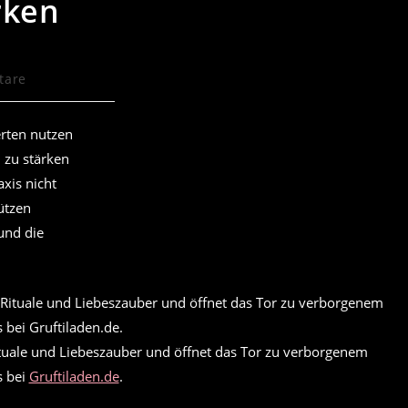
rken
tare
erten nutzen
 zu stärken
axis nicht
ützen
 und die
ituale und Liebeszauber und öffnet das Tor zu verborgenem
s bei
Gruftiladen.de
.