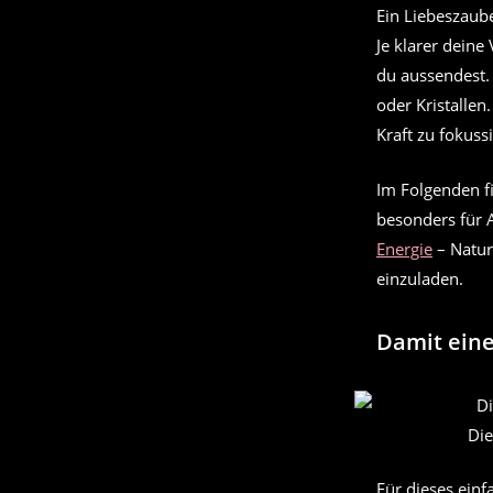
Ein Liebeszaube
Je klarer deine
du aussendest.
oder Kristallen
Kraft zu fokuss
Im Folgenden fi
besonders für A
Energie
– Natur,
einzuladen.
Damit eine
Die
Für dieses einf