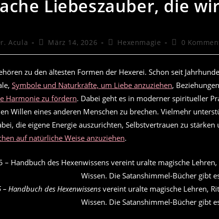
fache Liebeszauber, die wi
rags-
Beitrag
Beitrags-
Beitrags-
r. Acula
März 14, 2026
Hexenmagie
0 Kommen
r:
veröffentlicht:
Kategorie:
Kommentare:
hören zu den ältesten Formen der Hexerei. Schon seit Jahrhund
ale,
Symbole und Naturkräfte, um Liebe anzuziehen
, Beziehungen
e Harmonie zu fördern
. Dabei geht es in moderner spiritueller Pr
ien Willen eines anderen Menschen zu brechen. Vielmehr unterst
abei, die eigene Energie auszurichten, Selbstvertrauen zu stärken
hen auf natürliche Weise anzuziehen
.
 – Handbuch des Hexenwissens
vereint uralte magische Lehren, R
Wissen. Die Satanshimmel-Bücher gibt e