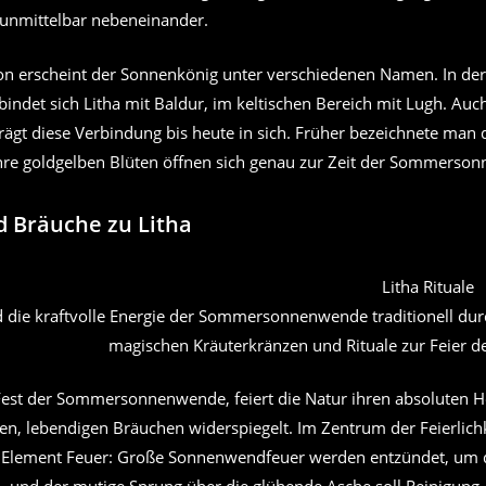
unmittelbar nebeneinander.
on erscheint der Sonnenkönig unter verschiedenen Namen. In de
indet sich Litha mit Baldur, im keltischen Bereich mit Lugh. Auc
rägt diese Verbindung bis heute in sich. Früher bezeichnete man d
Ihre goldgelben Blüten öffnen sich genau zur Zeit der Sommerso
d Bräuche zu Litha
d die kraftvolle Energie der Sommersonnenwende traditionell d
magischen Kräuterkränzen und Rituale zur Feier de
Fest der Sommersonnenwende, feiert die Natur ihren absoluten 
llen, lebendigen Bräuchen widerspiegelt. Im Zentrum der Feierlich
as Element Feuer: Große Sonnenwendfeuer werden entzündet, um d