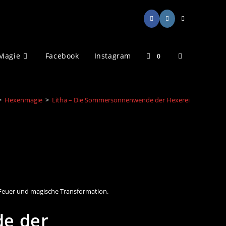
Website-
Magie
Facebook
Instagram
0
Suche
>
Hexenmagie
>
Litha – Die Sommersonnenwende der Hexerei
umschalten
 Feuer und magische Transformation.
e der