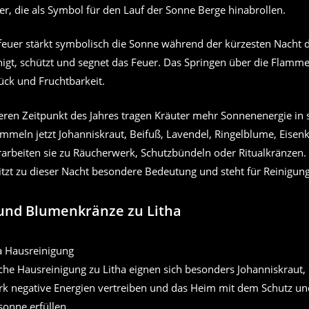
r, die als Symbol für den Lauf der Sonne Berge hinabrollen.
uer stärkt symbolisch die Sonne während der kürzesten Nacht d
inigt, schützt und segnet das Feuer. Das Springen über die Flamme
ück und Fruchtbarkeit.
ren Zeitpunkt des Jahres tragen Kräuter mehr Sonnenenergie in s
mmeln jetzt Johanniskraut, Beifuß, Lavendel, Ringelblume, Eisen
rarbeiten sie zu Räucherwerk, Schutzbündeln oder Ritualkränzen.
tzt zu dieser Nacht besondere Bedeutung und steht für Reinigun
und Blumenkränze zu Litha
che Hausreinigung zu Litha eignen sich besonders Johanniskraut, 
rk negative Energien vertreiben und das Heim mit dem Schutz un
onne erfüllen.