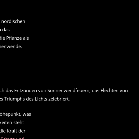
r nordischen
h das
ie Pflanze als
nnenwende.
urch das Entzünden von Sonnenwendfeuern, das Flechten von
s Triumphs des Lichts zelebriert.
Höhepunkt, was
keiten steht
ie Kraft der