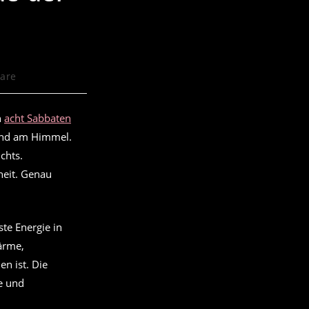
are
n
acht Sabbaten
tand am Himmel.
chts.
heit. Genau
ste Energie in
ärme,
n ist. Die
e und