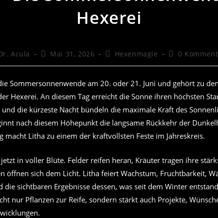
Hexerei
trags-
Beitrag
Beitrags-
Beitrags-
Dr. Acula
Mai 31, 2026
Hexenmagie
0 Komment
or:
veröffentlicht:
Kategorie:
Kommentare:
 die Sommersonnenwende am 20. oder 21. Juni und gehört zu de
er Hexerei. An diesem Tag erreicht die Sonne ihren höchsten S
g und die kürzeste Nacht bündeln die maximale Kraft des Sonnenli
eginnt nach diesem Höhepunkt die langsame Rückkehr der Dunkel
 macht Litha zu einem der kraftvollsten Feste im Jahreskreis.
jetzt in voller Blüte. Felder reifen heran, Kräuter tragen ihre stärk
n öffnen sich dem Licht. Litha feiert Wachstum, Fruchtbarkeit, W
 die sichtbaren Ergebnisse dessen, was seit dem Winter entstande
cht nur Pflanzen zur Reife, sondern stärkt auch Projekte, Wünsch
twicklungen.