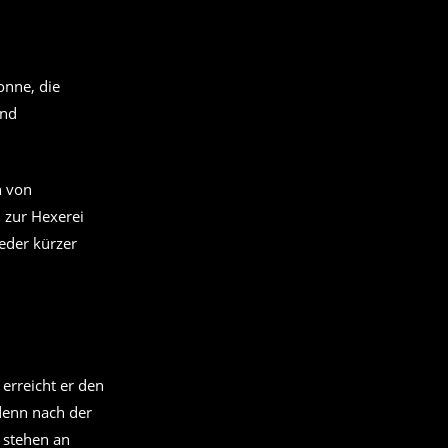
onne, die
und
n von
 zur Hexerei
eder kürzer
erreicht er den
denn nach der
 stehen an