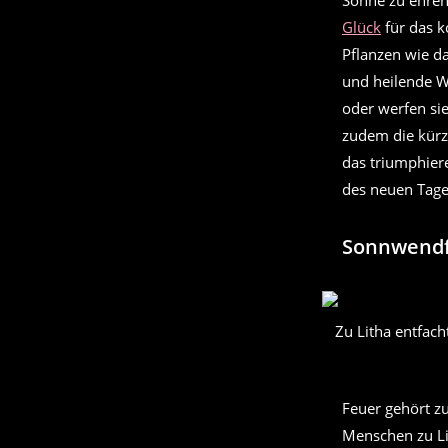
Sonne zu ehren
Glück
für das k
Pflanzen wie da
und heilende W
oder werfen sie
zudem die kür
das triumphier
des neuen Tage
Sonnwendf
Zu Litha entfac
Feuer gehört z
Menschen zu Li