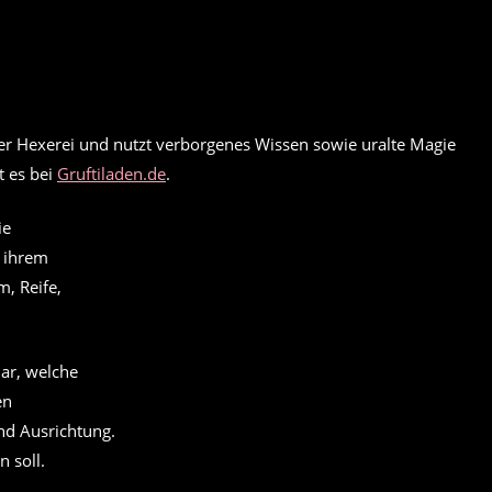
r Hexerei und nutzt verborgenes Wissen sowie uralte Magie
t es bei
Gruftiladen.de
.
ie
r ihrem
, Reife,
lar, welche
en
und Ausrichtung.
n soll.