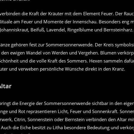
verbinden die Kraft der Kräuter mit dem Element Feuer. Der Rauc
Rituale am Feuer und Momente der Innenschau. Besonders eng mi
 Johanniskraut, Beifuß, Lavendel, Ringelblume und Bernsteinharz.
nze gehören fest zur Sommersonnenwende. Der Kreis symbolisi
nd den ewigen Wandel von Werden und Vergehen. Blumen verkörp
 Schönheit und die volle Kraft des Sommers. Hexen sammeln daf
uter und verweben persönliche Wünsche direkt in den Kranz.
Altar
r bringt die Energie der Sommersonnenwende sichtbar in den eig
ange und Rot repräsentieren Licht, Feuer und Sonnenkraft. Sonn
werk, Citrin, Sonnenstein oder Bernstein verbinden den Altar mi
 Auch die Eiche besitzt zu Litha besondere Bedeutung und verkörp