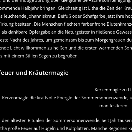
, und der mutige Sprung über die glühende Asche soll Reinigung
ommende Halbjahr bringen. Gleichzeitig ist Litha die Zeit der Krä
s leuchtende Johanniskraut, Beifuß oder Schafgarbe jetzt ihre h
irkung besitzen. Die Menschen flechten farbenfrohe Blütenkränz
 als dankbare Opfergabe an die Naturgeister in fließende Gewässe
zeste Nacht des Jahres, um gemeinsam bis zum Morgengrauen d
ende Licht willkommen zu heißen und die ersten wärmenden Son
s mit einem Stillen Segen zu begrüßen.
euer und Kräutermagie
ht Kerzenmagie die kraftvolle Energie der Sommersonnenwende,
manifestieren.
u den ältesten Ritualen der Sommersonnenwende. Seit Jahrtause
tha große Feuer auf Hügeln und Kultplätzen. Manche Regionen k