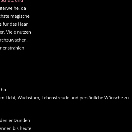
,
Schutz und
uterweihe, da
öchste magische
e für das Haar
r. Viele nutzen
urchzuwachen,
nenstrahlen
 um Licht, Wachstum, Lebensfreude und persönliche Wünsche zu
nden entzünden
ennen bis heute