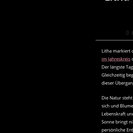
Bei
Aut
Litha markiert
im Jahreskreis
d
Der längste Ta
Gleichzeitig b
dieser Übergang
Die Natur steht 
sich und Blume
Lebenskraft und
Sonne bringt ni
persönliche En