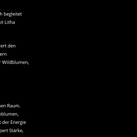
h begleitet
t Litha
ert den
ern
ür Wildblumen,
enen Raum.
enblumen,
t der Energie
ert Stärke,