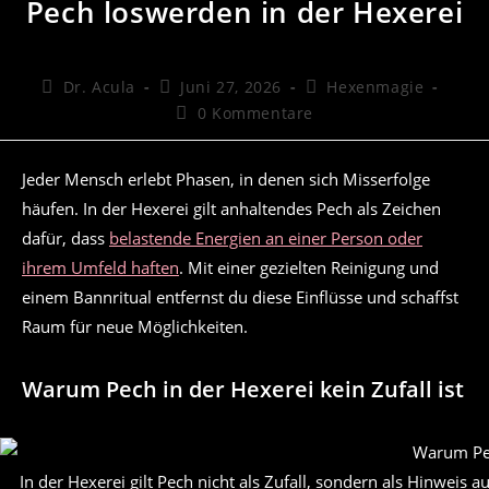
Pech loswerden in der Hexerei
Beitrags-
Beitrag
Beitrags-
Dr. Acula
Juni 27, 2026
Hexenmagie
Autor:
veröffentlicht:
Kategorie:
Beitrags-
0 Kommentare
Kommentare:
Jeder Mensch erlebt Phasen, in denen sich Misserfolge
häufen. In der Hexerei gilt anhaltendes Pech als Zeichen
dafür, dass
belastende Energien an einer Person oder
ihrem Umfeld haften
. Mit einer gezielten Reinigung und
einem Bannritual entfernst du diese Einflüsse und schaffst
Raum für neue Möglichkeiten.
Warum Pech in der Hexerei kein Zufall ist
In der Hexerei gilt Pech nicht als Zufall, sondern als Hinweis 