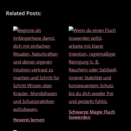
a
w
m
ei
c
itt
ai
le
Related Posts:
e
er
l
n
b
o
o
k
Schwarze Magie Fluch
loswerden
Hexerei lernen