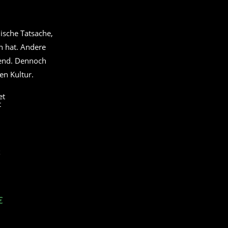
ische Tatsache,
n hat. Andere
hend. Dennoch
en Kultur.
t
€