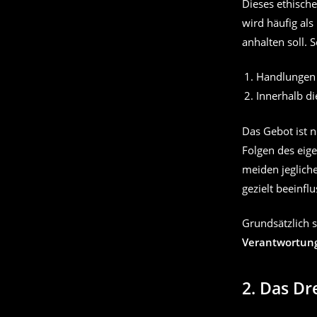
Dieses ethisch
wird häufig al
anhalten soll. 
Handlungen 
Innerhalb di
Das Gebot ist n
Folgen des eige
meiden jeglich
gezielt beeinf
Grundsätzlich 
Verantwortun
2.
Das Dr