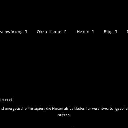
eschwörung
Okkultismus
Hexen
Blog
 und energetische Prinzipien, die Hexen als Leitfaden für verantwortungsv
nutzen.