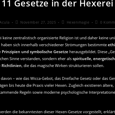
11 Gesetze in der Hexerei
gs-
Beitrag
Beitrags-
Beitrags-
 Acula
November 27, 2025
Hexenmagie
0 Komm
veröffentlicht:
Kategorie:
Kommenta
keine zentralistisch organisierte Religion ist und daher keine un
 haben sich innerhalb verschiedener Strömungen bestimmte
eth
 Prinzipien und symbolische Gesetze
herausgebildet. Diese „G
ischen Sinne verstanden, sondern eher als
spirituelle, energetisc
 Richtlinien
, die das magische Wirken strukturieren sollen.
n davon – wie das Wicca-Gebot, das Dreifache Gesetz oder das Ge
gen bis heute die Praxis vieler Hexen. Zugleich existieren ältere
tammende Regeln sowie moderne psychologische Interpretation
rden die bekanntesten dieser Hexen-Gesetze vorgestellt, erklärt