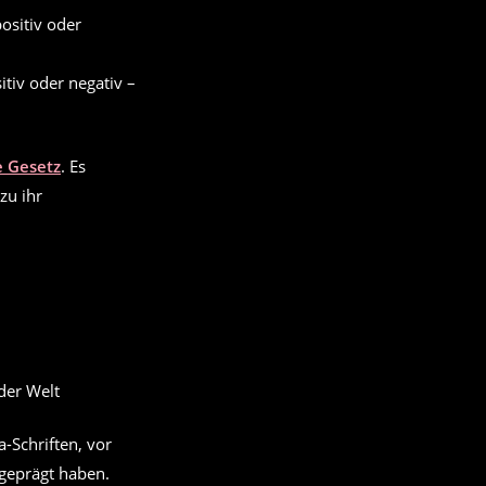
itiv oder negativ –
e Gesetz
. Es
zu ihr
der Welt
-Schriften, vor
 geprägt haben.