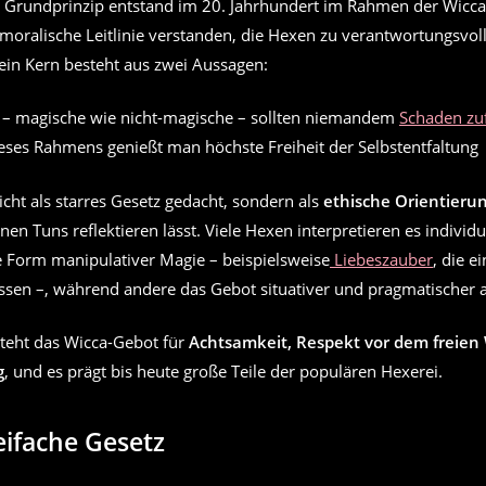
e Grundprinzip entstand im 20. Jahrhundert im Rahmen der Wicca
s moralische Leitlinie verstanden, die Hexen zu verantwortungsvo
Sein Kern besteht aus zwei Aussagen:
– magische wie nicht-magische – sollten niemandem
Schaden zu
eses Rahmens genießt man höchste Freiheit der Selbstentfaltung
icht als starres Gesetz gedacht, sondern als
ethische Orientieru
nen Tuns reflektieren lässt. Viele Hexen interpretieren es individ
e Form manipulativer Magie – beispielsweise
Liebeszauber
, die e
lussen –, während andere das Gebot situativer und pragmatischer
steht das Wicca-Gebot für
Achtsamkeit, Respekt vor dem freien 
g
, und es prägt bis heute große Teile der populären Hexerei.
eifache Gesetz