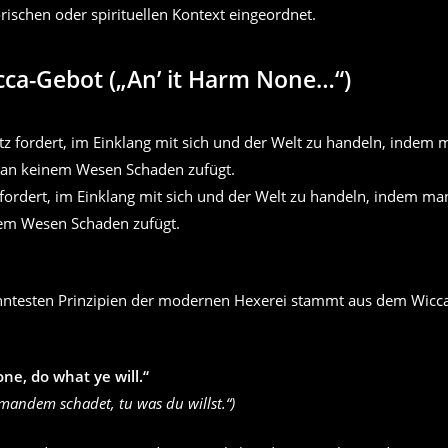
orischen oder spirituellen Kontext eingeordnet.
cca-Gebot („An’ it Harm None…“)
fordert, im Einklang mit sich und der Welt zu handeln, indem man
em Wesen Schaden zufügt.
nntesten Prinzipien der modernen Hexerei stammt aus dem Wicc
one, do what ye will.“
emandem schadet, tu was du willst.“)