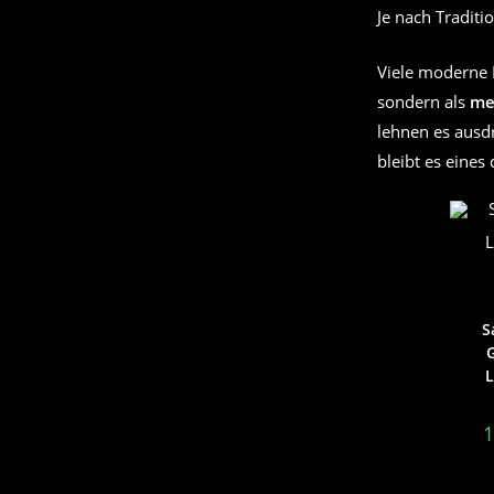
Je nach Traditi
Viele moderne 
sondern als
me
lehnen es ausd
bleibt es eines
S
G
L
1