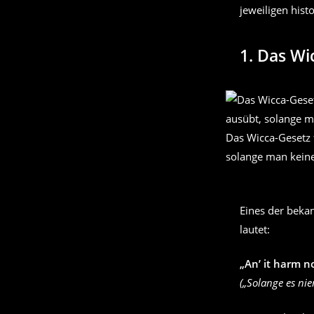
jeweiligen hist
1.
Das Wi
Das Wicca-Gesetz 
solange man kein
Eines der beka
lautet:
„An’ it harm n
(„Solange es ni