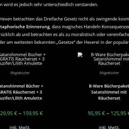
on wird es jedoch sehr unterschiedlich verstanden.
Hexen betrachten das Dreifache Gesetz nicht als zwingende kosm
taphorische Erinnerung
, dass magisches Handeln Konsequenze
rücklich ab und betrachten es als zu moralistisch oder vereinfac
 der am weitesten bekannten „Gesetze“ der Hexerei in der populär
Magiebücher
Magiebücher
atanshimmel Bücher +
B-Ware Bücherpake
RATIS Räucherset + 3
Satanshimmel mit
uzifer/Lilith Amulette
Räucherset
29,95
€
–
159,95
€
95,95
€
–
125,95
inkl. MwSt.
inkl. MwSt.