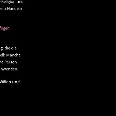
-Religion und
llem Handeln
fügen
ng
, die die
uell: Manche
ine Person
 anwenden.
Willen und