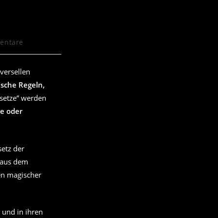
entare
re:
iversellen
ische Regeln,
esetze“ werden
he oder
setz der
, aus dem
en magischer
 und in ihren