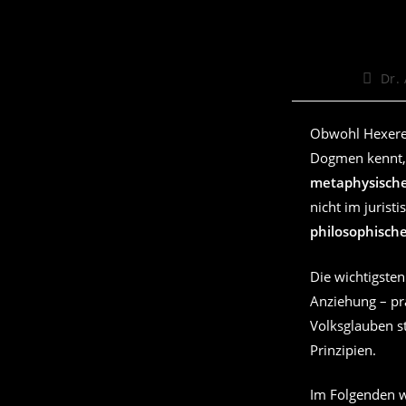
Beitra
Dr.
Autor:
Obwohl Hexerei 
Dogmen kennt,
metaphysische
nicht im jurist
philosophische
Die wichtigste
Anziehung – prä
Volksglauben s
Prinzipien.
Im Folgenden we