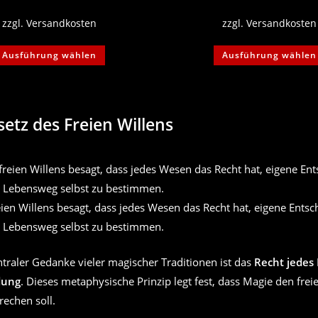
zzgl.
Versandkosten
zzgl.
Versandkosten
Dieses
Ausführung wählen
Ausführung wählen
Produkt
weist
mehrere
Varianten
auf.
Die
Optionen
etz des Freien Willens
können
auf
der
Produktseite
gewählt
werden
eien Willens besagt, dass jedes Wesen das Recht hat, eigene Ents
n Lebensweg selbst zu bestimmen.
ntraler Gedanke vieler magischer Traditionen ist das
Recht jedes
dung
. Dieses metaphysische Prinzip legt fest, dass Magie den frei
rechen soll.