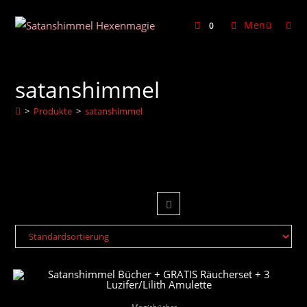
Zum
Inhalt
Menü
0
springen
satanshimmel
>
Produkte
>
satanshimmel