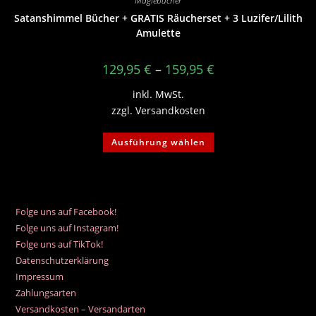
Magiebücher
Satanshimmel Bücher + GRATIS Räucherset + 3 Luzifer/Lilith
Amulette
129,95
€
–
159,95
€
inkl. MwSt.
zzgl.
Versandkosten
Dieses
Ausführung wählen
Produkt
weist
mehrere
Varianten
auf.
Die
Optionen
Folge uns auf Facebook!
können
auf
Folge uns auf Instagram!
der
Folge uns auf TikTok!
Produktseite
gewählt
Datenschutzerklärung
werden
Impressum
Zahlungsarten
Versandkosten – Versandarten