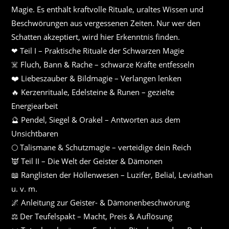
Magie. Es enthält kraftvolle Rituale, uraltes Wissen und
Beschwörungen aus vergessenen Zeiten. Nur wer den
Schatten akzeptiert, wird hier Erkenntnis finden.
❤︎ Teil I – Praktische Rituale der Schwarzen Magie
☠️ Fluch, Bann & Rache – schwarze Kräfte entfesseln
❤️ Liebeszauber & Bildmagie – Verlangen lenken
🔥 Kerzenrituale, Edelsteine & Runen – gezielte
Energiearbeit
🔮 Pendel, Siegel & Orakel – Antworten aus dem
Unsichtbaren
🌕 Talismane & Schutzmagie – verteidige dein Reich
👿 Teil II – Die Welt der Geister & Dämonen
📖 Ranglisten der Höllenwesen – Luzifer, Belial, Leviathan
u. v. m.
🌌 Anleitung zur Geister- & Dämonenbeschwörung
⚖️ Der Teufelspakt – Macht, Preis & Auflösung