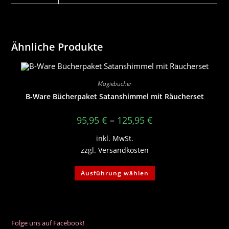
Ähnliche Produkte
Magiebücher
B-Ware Bücherpaket Satanshimmel mit Räucherset
95,95
€
–
125,95
€
inkl. MwSt.
zzgl.
Versandkosten
Dieses
Ausführung wählen
Produkt
weist
mehrere
Varianten
auf.
Die
Optionen
Folge uns auf Facebook!
können