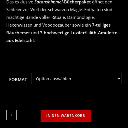
Das exklusive
Satanshimmel
-Bücherpaket
öffnet den
Schleier zur Welt der schwarzen Magie. Enthalten sind
mächtige Bände voller Rituale, Dämonologie,
Hexenwissen und Voodoozauber sowie ein
7-teiliges
Räucherset
und
3 hochwertige Luzifer/Lilith-Amulette
aus Edelstahl
.
FORMAT
Satanshimmel
IN DEN WARENKORB
Bücher
+