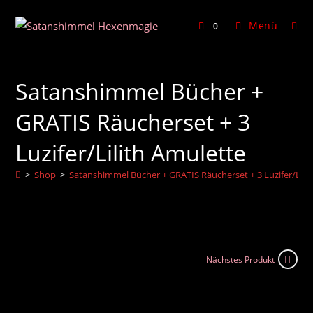
Zum
Inhalt
Menü
0
springen
Satanshimmel Bücher +
GRATIS Räucherset + 3
Luzifer/Lilith Amulette
>
Shop
>
Satanshimmel Bücher + GRATIS Räucherset + 3 Luzifer/Lili
Nächstes Produkt