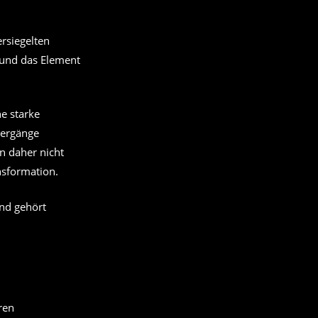
rsiegelten
n und das Element
e starke
bergänge
n daher nicht
nsformation.
und gehört
ren