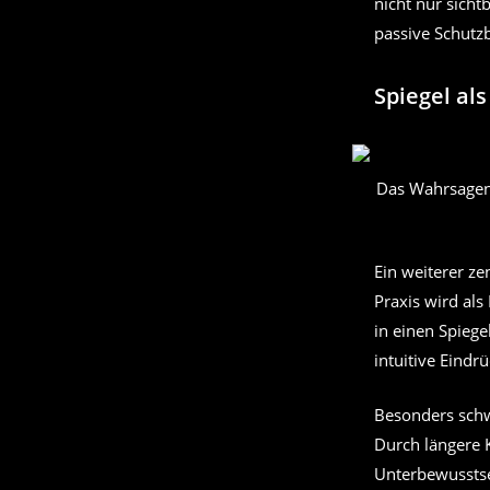
nicht nur sich
passive Schutzb
Spiegel al
Das Wahrsagen 
Ein weiterer ze
Praxis wird als
in einen Spiege
intuitive Eind
Besonders schw
Durch längere 
Unterbewusstse