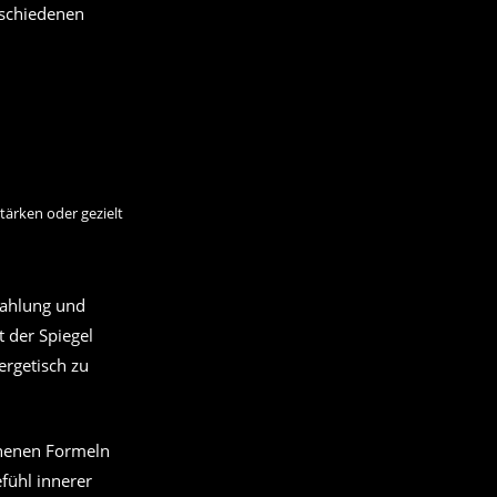
erschiedenen
tärken oder gezielt
rahlung und
 der Spiegel
ergetisch zu
chenen Formeln
efühl innerer