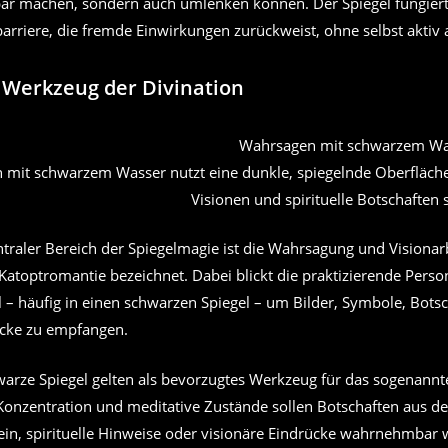
tbar machen, sondern auch umlenken können. Der Spiegel fungiert
arriere, die fremde Einwirkungen zurückweist, ohne selbst aktiv 
s Werkzeug der Divination
mit schwarzem Wasser nutzt eine dunkle, spiegelnde Oberfläche 
Visionen und spirituelle Botschaften
ntraler Bereich der Spiegelmagie ist die Wahrsagung und Visionarb
 Katoptromantie bezeichnet. Dabei blickt die praktizierende Perso
l – häufig in einen schwarzen Spiegel – um Bilder, Symbole, Bots
rücke zu empfangen.
arze Spiegel gelten als bevorzugtes Werkzeug für das sogenannte
Konzentration und meditative Zustände sollen Botschaften aus d
in, spirituelle Hinweise oder visionäre Eindrücke wahrnehmbar 