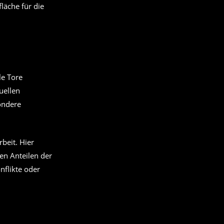
fläche für die
le Tore
uellen
ondere
beit. Hier
en Anteilen der
nflikte oder