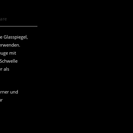
are
e Glasspiegel,
verwenden.
euge mit
 Schwelle
r als
erner und
ür