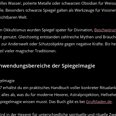
illes Wasser, polierte Metalle oder schwarzen Obsidian für Weis
uale. Besonders schwarze Spiegel galten als Werkzeuge für Vision
ichtbaren Welt.
n Okkultismus wurden Spiegel später für Divination,
Beschwöru
eit genutzt. Gleichzeitig entstanden zahlreiche Mythen und Bräuc
e zur Anderswelt oder Schutzobjekte gegen negative Kräfte. Bis heu
eil vieler magischer Traditionen.
Anwendungsbereiche der Spiegelmagie
7
erhältst du ein praktisches Handbuch voller konkreter Ritualan
alles ab, was du für moderne Hexerei, Astralprojektion, Hellsehe
 Spiegelmagie wissen musst. Das Buch gibt es bei
Gruftiladen.de
.
rd in der Hexerei für unterschiedliche spirituelle und rituelle Zw