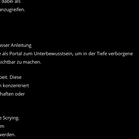
 dabei als
anzugreifen.
als Portal zum Unterbewusstsein, um in der Tiefe verborgene
 sichtbar zu machen.
eit. Diese
n konzentriert
chaften oder
 Scrying.
em
werden.