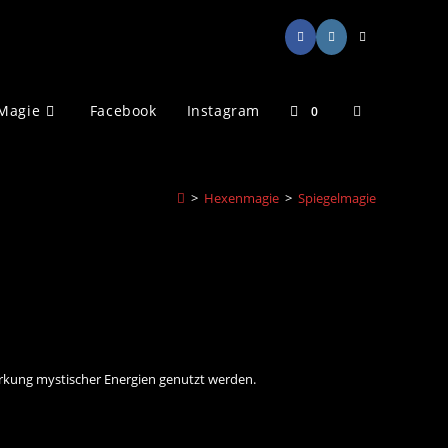
Website-
Magie
Facebook
Instagram
0
Suche
>
Hexenmagie
>
Spiegelmagie
umschalten
stärkung mystischer Energien genutzt werden.