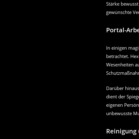
Stärke bewusst 
gewünschte Ve
Portal-Arb
In einigen mag
betrachtet. He
Wesenheiten au
Schutzmaßnahme
Darüber hinaus 
dient der Spie
eigenen Persönl
unbewusste Mus
Reinigung 