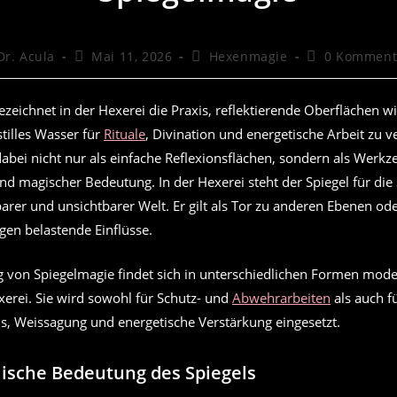
trags-
Beitrag
Beitrags-
Beitrags-
Dr. Acula
Mai 11, 2026
Hexenmagie
0 Komment
or:
veröffentlicht:
Kategorie:
Kommentare:
zeichnet in der Hexerei die Praxis, reflektierende Oberflächen wi
tilles Wasser für
Rituale
, Divination und energetische Arbeit zu 
dabei nicht nur als einfache Reflexionsflächen, sondern als Werkz
d magischer Bedeutung. In der Hexerei steht der Spiegel für die
arer und unsichtbarer Welt. Er gilt als Tor zu anderen Ebenen ode
gen belastende Einflüsse.
von Spiegelmagie findet sich in unterschiedlichen Formen mod
xerei. Sie wird sowohl für Schutz- und
Abwehrarbeiten
als auch f
is, Weissagung und energetische Verstärkung eingesetzt.
ische Bedeutung des Spiegels