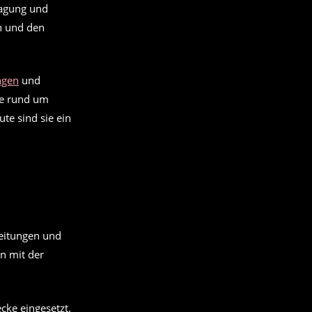
sagung und
en und den
ngen
und
he rund um
te sind sie ein
leitungen und
n mit der
ecke eingesetzt.