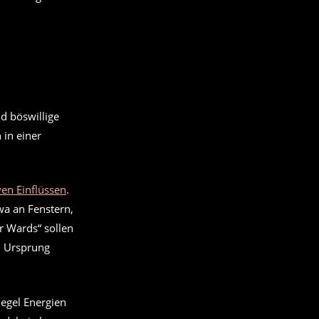
d böswillige
 in einer
ven Einflüssen
.
twa an Fenstern,
r Wards“ sollen
en Ursprung
iegel Energien