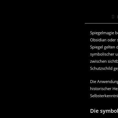
Bei
Aut
Spiegelmagie be
Obsidian oder s
Spiegel gelten 
symbolischer un
zwischen sichtb
Schutzschild ge
Die Anwendung 
historischer He
Selbsterkenntn
Die symbol