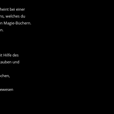
eint bei einer
ns, welches du
ten Magie-Büchern.
en.
t Hilfe des
tauben und
ochen,
bewesen