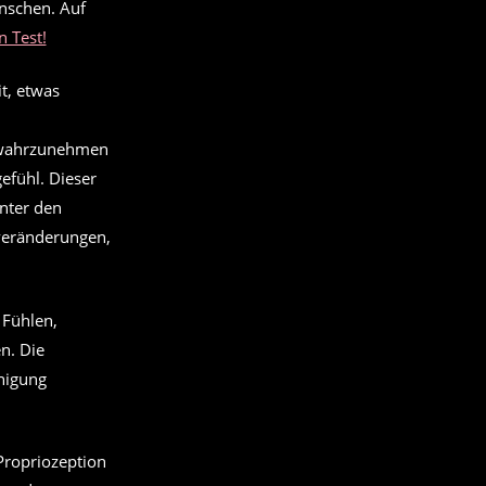
nschen. Auf
 Test!
t, etwas
n wahrzunehmen
efühl. Dieser
unter den
rveränderungen,
 Fühlen,
n. Die
unigung
 Propriozeption