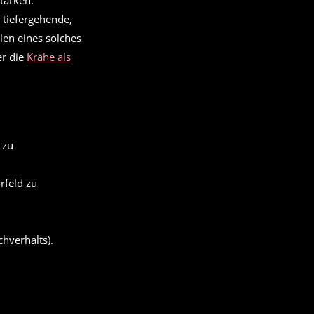
 tiefergehende,
len eines solches
er die
Krähe als
 zu
rfeld zu
chverhalts).