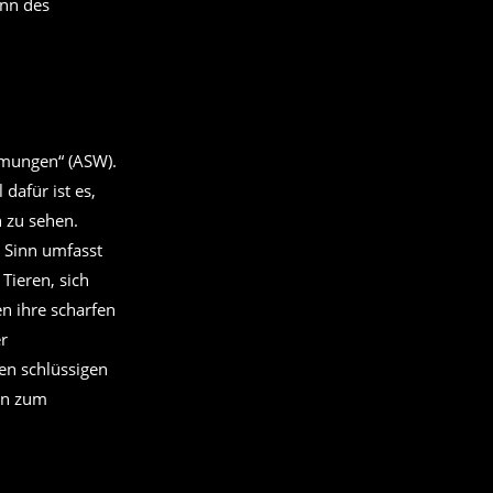
inn des
hmungen“ (ASW).
dafür ist es,
 zu sehen.
 Sinn umfasst
Tieren, sich
en ihre scharfen
er
en schlüssigen
ion zum