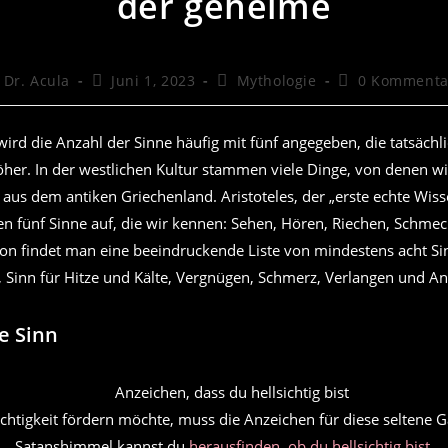
der geheime
itrags-
Beitrag
Beitrags-
Beitrags-
Dr. Acula
Juni 1, 2023
Mythologie
0 Kommenta
tor:
veröffentlicht:
Kategorie:
Kommentare:
rd die Anzahl der Sinne häufig mit fünf angegeben, die tatsächli
her. In der westlichen Kultur stammen viele Dinge, von denen wi
t aus dem antiken Griechenland. Aristoteles, der „erste echte Wiss
hen fünf Sinne auf, die wir kennen: Sehen, Hören, Riechen, Schme
aton findet man eine beeindruckende Liste von mindestens acht Si
 Sinn für Hitze und Kälte, Vergnügen, Schmerz, Verlangen und An
e Sinn
ichtigkeit fördern möchte, muss die Anzeichen für diese seltene 
Satanshimmel kannst du
herausfinden, ob du hellsichtig bist
.