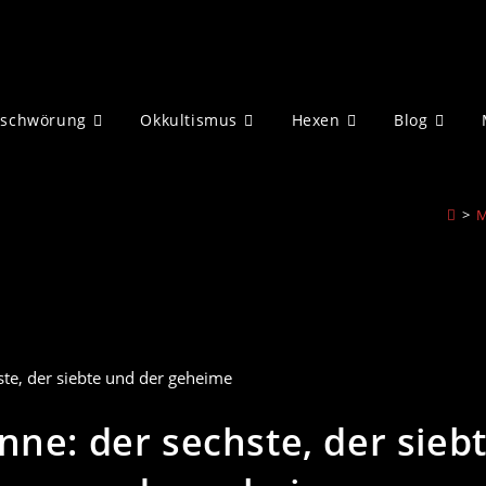
eschwörung
Okkultismus
Hexen
Blog
>
M
inne: der sechste, der sieb