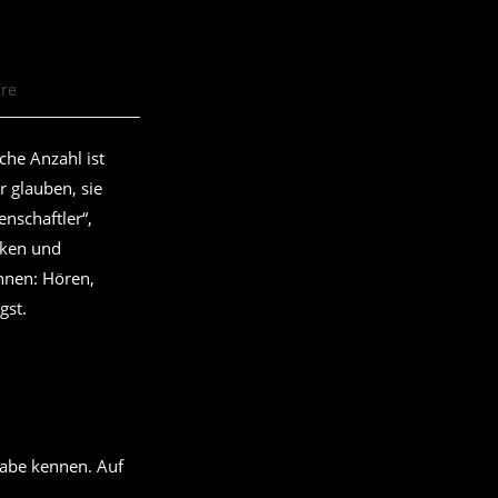
re
che Anzahl ist
r glauben, sie
enschaftler“,
cken und
nnen: Hören,
gst.
Gabe kennen. Auf