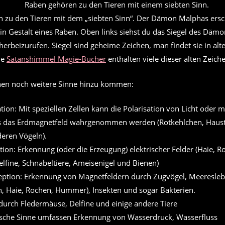
 zu den Tieren mit dem „siebten Sinn“. Der Dämon Malphas ersch
n Gestalt eines Raben. Oben links siehst du das Siegel des Dämo
herbeizurufen. Siegel sind geheime Zeichen, man findet sie in al
ie
Satanshimmel Magie-Bücher
enthalten viele dieser alten Zeich
nen noch weitere Sinne hinzu kommen:
ation: Mit speziellen Zellen kann die Polarisation von Licht oder mi
s das Erdmagnetfeld wahrgenommen werden (Rotkehlchen, Haus
eren Vögeln).
tion: Erkennung (oder die Erzeugung) elektrischer Felder (Haie, R
Delfine, Schnabeltiere, Ameisenigel und Bienen)
ption: Erkennung von Magnetfeldern durch Zugvögel, Meeresle
n, Haie, Rochen, Hummer), Insekten und sogar Bakterien.
durch Fledermäuse, Delfine und einige andere Tiere
rische Sinne umfassen Erkennung von Wasserdruck, Wasserfluss