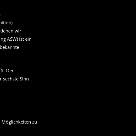
r
ition)
 denen wir
g ASW) ist ein
 bekannte
ßt. Der
r sechste Sinn