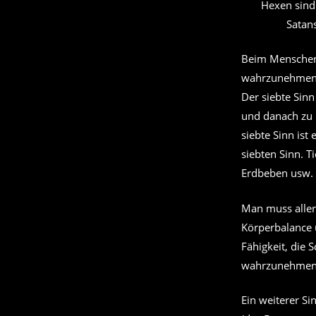
Hexen sind
Satan
Beim Menschen 
wahrzunehmen, 
Der siebte Sin
und danach zu h
siebte Sinn ist
siebten Sinn. 
Erdbeben usw.
Man muss allerd
Körperbalance u
Fähigkeit, die
wahrzunehmen, 
Ein weiterer Si