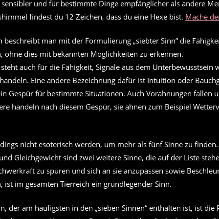
 sensibler und für bestimmte Dinge empfänglicher als andere Me
shimmel findest du 12 Zeichen, dass du eine Hexe bist.
Mache den
beschreibt man mit der Formulierung „siebter Sinn“ die Fähigkei
ohne dies mit bekannten Möglichkeiten zu erkennen.
n steht auch für die Fähigkeit, Signale aus dem Unterbewusstsei
andeln. Eine andere Bezeichnung dafür ist Intuition oder Bauchg
 ein Gespür für bestimmte Situationen. Auch Vorahnungen fallen 
Tiere handeln nach diesem Gespür, sie ahnen zum Beispiel Wette
ings nicht esoterisch werden, um mehr als fünf Sinne zu finden.
nd Gleichgewicht sind zwei weitere Sinne, die auf der Liste stehe
 Schwerkraft zu spüren und sich an sie anzupassen sowie Beschle
ist im gesamten Tierreich ein grundlegender Sinn.
nn, der am häufigsten in den „sieben Sinnen“ enthalten ist, ist die