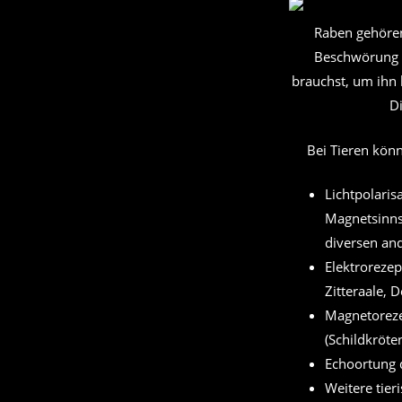
Raben gehören
Beschwörung i
brauchst, um ihn 
D
Bei Tieren kön
Lichtpolaris
Magnetsinn
diversen and
Elektrorezep
Zitteraale, 
Magnetoreze
(Schildkröte
Echoortung 
Weitere tie