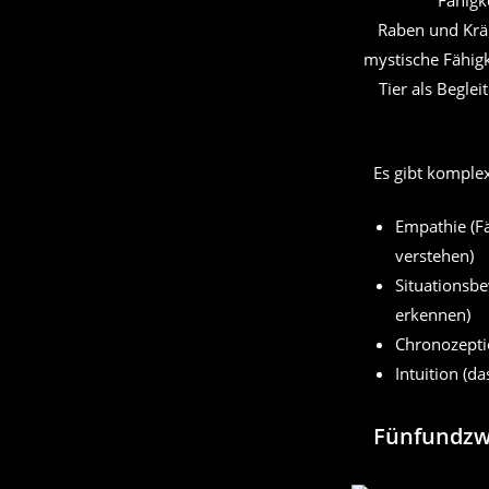
Raben und Kräh
mystische Fähigk
Tier als Begle
Es gibt komplex
Empathie (F
verstehen)
Situationsb
erkennen)
Chronozeptio
Intuition (d
Fünfundzw