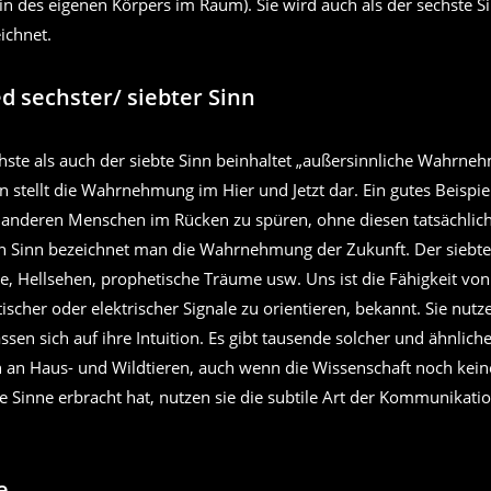
n des eigenen Körpers im Raum). Sie wird auch als der sechste S
ichnet.
d sechster/ siebter Sinn
hste als auch der siebte Sinn beinhaltet „außersinnliche Wahrne
n stellt die Wahrnehmung im Hier und Jetzt dar. Ein gutes Beispiel 
s anderen Menschen im Rücken zu spüren, ohne diesen tatsächlich
n Sinn bezeichnet man die Wahrnehmung der Zukunft. Der siebte
e, Hellsehen, prophetische Träume usw. Uns ist die Fähigkeit von 
cher oder elektrischer Signale zu orientieren, bekannt. Sie nutz
ssen sich auf ihre Intuition. Es gibt tausende solcher und ähnlich
an Haus- und Wildtieren, auch wenn die Wissenschaft noch kein
e Sinne erbracht hat, nutzen sie die subtile Art der Kommunikat
e