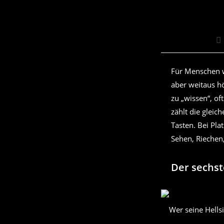
Be
Au
Für Menschen wi
aber weitaus hö
zu „wissen“, of
zählt die gleic
Tasten. Bei Pl
Sehen, Riechen,
Der sechst
Wer seine Hells