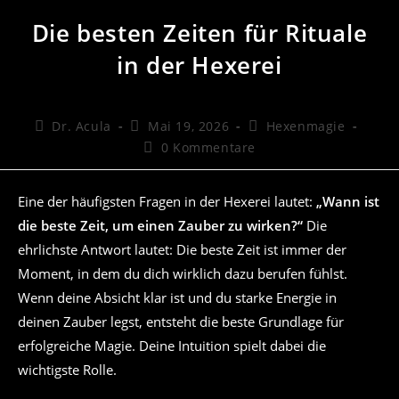
Die besten Zeiten für Rituale
in der Hexerei
Beitrags-
Beitrag
Beitrags-
Dr. Acula
Mai 19, 2026
Hexenmagie
Autor:
veröffentlicht:
Kategorie:
Beitrags-
0 Kommentare
Kommentare:
Eine der häufigsten Fragen in der Hexerei lautet:
„Wann ist
die beste Zeit, um einen Zauber zu wirken?“
Die
ehrlichste Antwort lautet: Die beste Zeit ist immer der
Moment, in dem du dich wirklich dazu berufen fühlst.
Wenn deine Absicht klar ist und du starke Energie in
deinen Zauber legst, entsteht die beste Grundlage für
erfolgreiche Magie. Deine Intuition spielt dabei die
wichtigste Rolle.