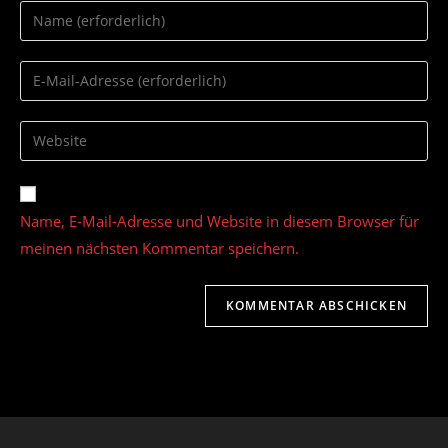
Gib
deinen
Namen
Gib
oder
deine
Benutzernamen
E-
Gib
zum
Mail-
deine
Kommentieren
Adresse
Website-
ein
zum
URL
Name, E-Mail-Adresse und Website in diesem Browser für
Kommentieren
ein
ein
meinen nächsten Kommentar speichern.
(optional)