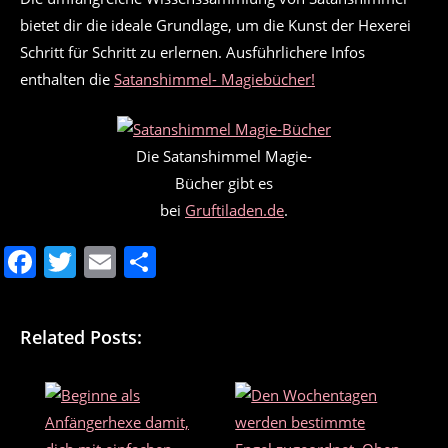
bietet dir die ideale Grundlage, um die Kunst der Hexerei
Schritt für Schritt zu erlernen. Ausführlichere Infos
enthalten die
Satanshimmel- Magiebücher!
Die Satanshimmel Magie-
Bücher gibt es
bei
Gruftiladen.de
.
F
T
E
T
a
w
m
ei
c
itt
ai
le
Related Posts:
e
er
l
n
b
o