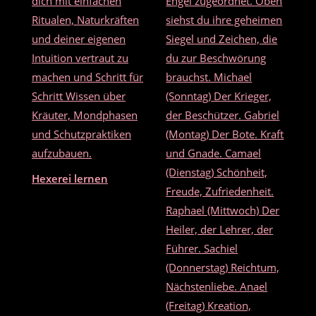
o
k
Hexerei lernen