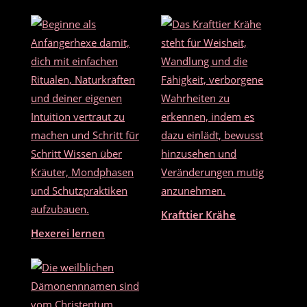
b
o
o
k
Krafttier Krähe
Hexerei lernen