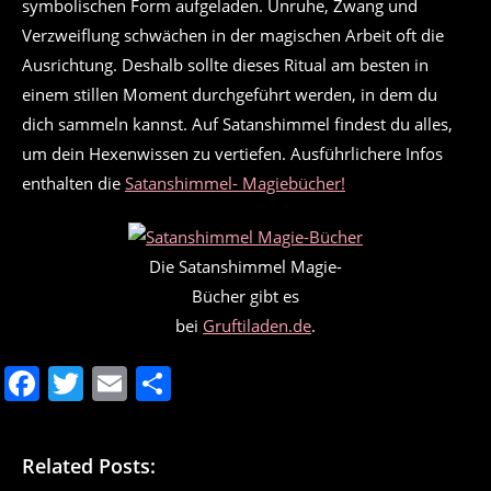
symbolischen Form aufgeladen. Unruhe, Zwang und
Verzweiflung schwächen in der magischen Arbeit oft die
Ausrichtung. Deshalb sollte dieses Ritual am besten in
einem stillen Moment durchgeführt werden, in dem du
dich sammeln kannst. Auf Satanshimmel findest du alles,
um dein Hexenwissen zu vertiefen. Ausführlichere Infos
enthalten die
Satanshimmel- Magiebücher!
Die Satanshimmel Magie-
Bücher gibt es
bei
Gruftiladen.de
.
F
T
E
T
a
w
m
ei
c
itt
ai
le
Related Posts:
e
er
l
n