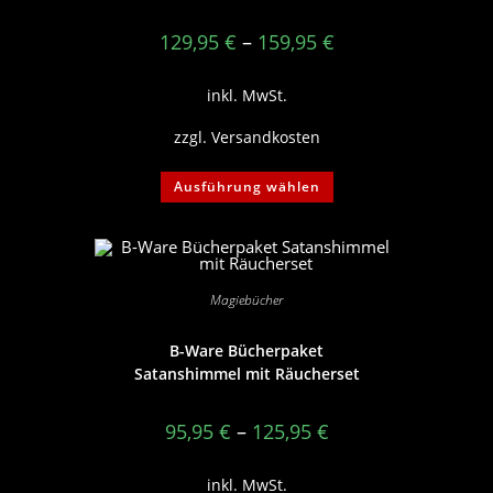
129,95
€
–
159,95
€
inkl. MwSt.
zzgl.
Versandkosten
Dieses
Ausführung wählen
Produkt
weist
mehrere
Varianten
auf.
Die
Optionen
Magiebücher
können
auf
der
Produktseite
B-Ware Bücherpaket
gewählt
Satanshimmel mit Räucherset
werden
95,95
€
–
125,95
€
inkl. MwSt.