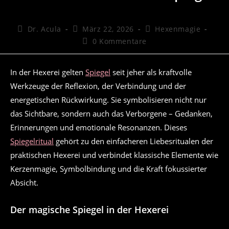
Beitrags-
Beitrag
Beitrags-
Dr. Acula
März 22, 2026
Hexenmagie
Autor:
veröffentlicht:
Kategorie:
Beitrags-
0 Kommentare
Kommentare:
In der Hexerei gelten
Spiegel
seit jeher als kraftvolle
Werkzeuge der Reflexion, der Verbindung und der
energetischen Rückwirkung. Sie symbolisieren nicht nur
das Sichtbare, sondern auch das Verborgene – Gedanken,
Erinnerungen und emotionale Resonanzen. Dieses
Spiegelritual
gehört zu den einfacheren Liebesritualen der
praktischen Hexerei und verbindet klassische Elemente wie
Kerzenmagie, Symbolbindung und die Kraft fokussierter
Absicht.
Der magische Spiegel in der Hexerei