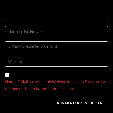
Gib
deinen
Namen
Gib
oder
deine
Benutzernamen
E-
Gib
zum
Mail-
deine
Kommentieren
Adresse
Website-
ein
zum
URL
Name, E-Mail-Adresse und Website in diesem Browser für
Kommentieren
ein
ein
meinen nächsten Kommentar speichern.
(optional)