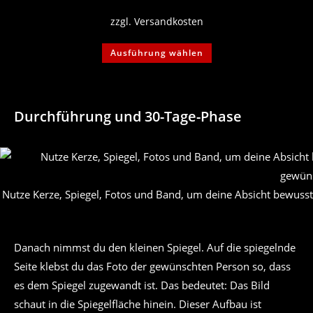
zzgl.
Versandkosten
Dieses
Ausführung wählen
Produkt
weist
mehrere
Varianten
auf.
Die
Durchführung und 30-Tage-Phase
Optionen
können
auf
der
Produktseite
gewählt
werden
Nutze Kerze, Spiegel, Fotos und Band, um deine Absicht bewuss
Danach nimmst du den kleinen Spiegel. Auf die spiegelnde
Seite klebst du das Foto der gewünschten Person so, dass
es dem Spiegel zugewandt ist. Das bedeutet: Das Bild
schaut in die Spiegelfläche hinein. Dieser Aufbau ist