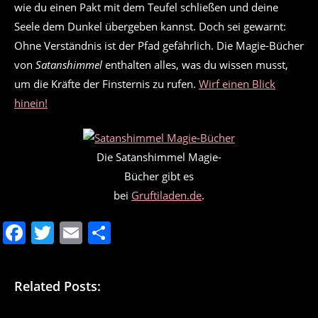
wie du einen Pakt mit dem Teufel schließen und deine
Seele dem Dunkel übergeben kannst. Doch sei gewarnt:
Ohne Verständnis ist der Pfad gefährlich. Die Magie-Bücher
von
Satanshimmel
enthalten alles, was du wissen musst,
um die Kräfte der Finsternis zu rufen.
Wirf einen Blick
hinein!
Die Satanshimmel Magie-
Bücher gibt es
bei
Gruftiladen.de
.
F
T
E
T
a
w
m
ei
c
itt
ai
le
Related Posts:
e
er
l
n