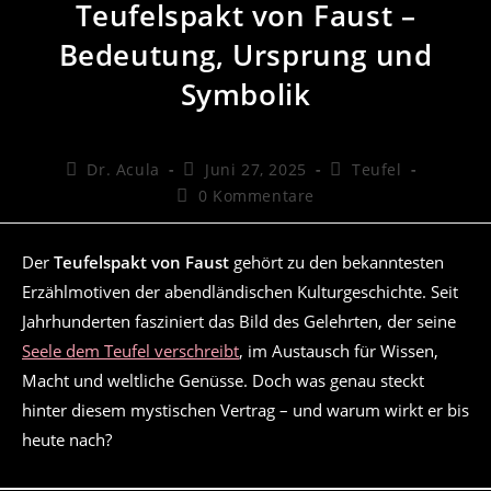
Teufelspakt von Faust –
Bedeutung, Ursprung und
Symbolik
Beitrags-
Beitrag
Beitrags-
Dr. Acula
Juni 27, 2025
Teufel
Autor:
veröffentlicht:
Kategorie:
Beitrags-
0 Kommentare
Kommentare:
Der
Teufelspakt von Faust
gehört zu den bekanntesten
Erzählmotiven der abendländischen Kulturgeschichte. Seit
Jahrhunderten fasziniert das Bild des Gelehrten, der seine
Seele dem Teufel verschreibt
, im Austausch für Wissen,
Macht und weltliche Genüsse. Doch was genau steckt
hinter diesem mystischen Vertrag – und warum wirkt er bis
heute nach?