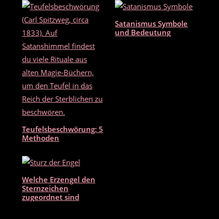
b
o
Satanismus Symbole
o
und Bedeutung
k
Teufelsbeschwörung: 5
Methoden
Welche Erzengel den
Sternzeichen
zugeordnet sind