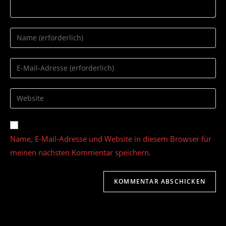
Gib
deinen
Namen
Gib
oder
deine
Benutzernamen
E-
Gib
zum
Mail-
deine
Kommentieren
Adresse
Website-
ein
zum
URL
Name, E-Mail-Adresse und Website in diesem Browser für
Kommentieren
ein
ein
meinen nächsten Kommentar speichern.
(optional)