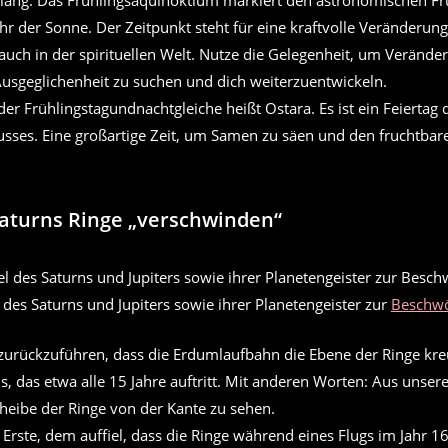
h lang. Das Frühlingsäquinoktium markiert den astronomischen F
r der Sonne. Der Zeitpunkt steht für eine kraftvolle Veränderung
auch in der spirituellen Welt. Nutze die Gelegenheit, um Veränd
sgeglichenheit zu suchen und dich weiterzuentwickeln.
er Frühlingstagundnachtgleiche heißt Ostara. Es ist ein Feiertag
usses. Eine großartige Zeit, um Samen zu säen und den fruchtbar
Saturns Ringe „verschwinden“
l des Saturns und Jupiters sowie ihrer Planetengeister zur
Beschw
 zurückzuführen, dass die Erdumlaufbahn die Ebene der Ringe kreu
is, das etwa alle 15 Jahre auftritt. Mit anderen Worten: Aus unser
Scheibe der Ringe von der Kante zu sehen.
 Erste, dem auffiel, dass die Ringe während eines Flugs im Jahr 