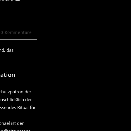
itrags-
0 Kommentare
mmentare:
nd, das
gation
hael ist der