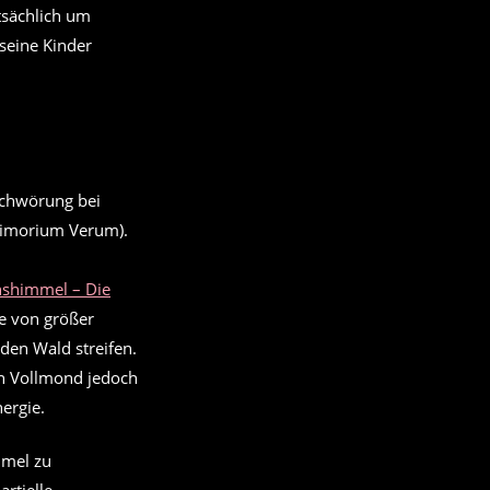
tsächlich um
seine Kinder
nshimmel – Die
e von größer
den Wald streifen.
en Vollmond jedoch
ergie.
mmel zu