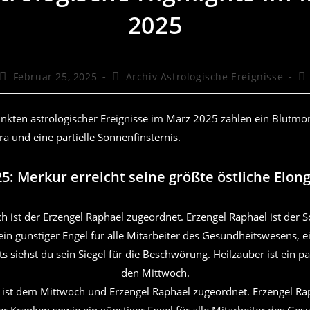
2025
Beitrag
Beitrags-
Be
Februar 25, 2025
Archiv Astrologische Ereignisse
veröffentlicht:
Kategorie:
Ko
kten astrologischer Ereignisse im März 2025 zählen ein Blutmo
a und eine partielle Sonnenfinsternis.
25: Merkur erreicht seine größte östliche Elon
ist dem Mittwoch und Erzengel Raphael zugeordnet. Erzengel Rap