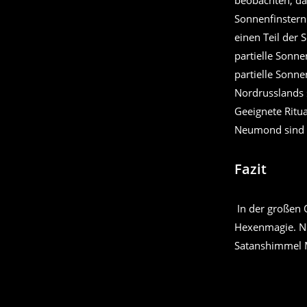
beobachten, da
Sonnenfinstern
einen Teil der
partielle Sonne
partielle Sonn
Nordrusslands s
Geeignete Ritu
Neumond sind
Fazit
In der großen O
Hexenmagie. Nu
Satanshimmel 