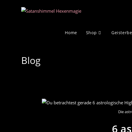
Zum
Inhalt
springen
Home
Shop
Geisterb
Blog
Die ast
6 a