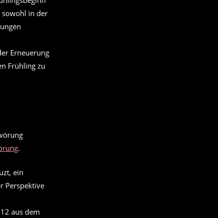
rühlingsbeginn
 sowohl in der
erungen
 der Erneuerung
en Frühling zu
örung
.
zt, ein
er Perspektive
1612 aus dem