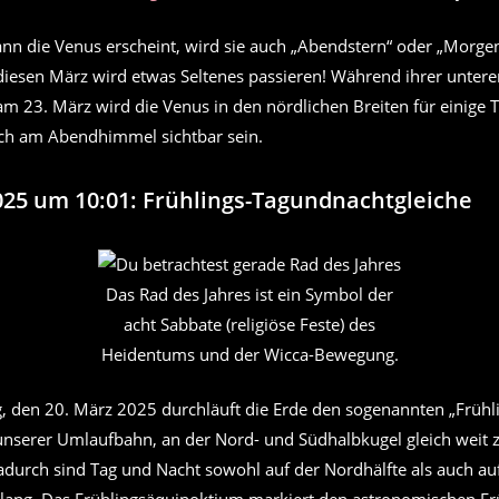
nn die Venus erscheint, wird sie auch „Abendstern“ oder „Morge
diesen März wird etwas Seltenes passieren! Während ihrer unter
am 23. März wird die Venus in den nördlichen Breiten für einige
ch am Abendhimmel sichtbar sein.
025 um 10:01: Frühlings-Tagundnachtgleiche
Das Rad des Jahres ist ein Symbol der
acht Sabbate (religiöse Feste) des
Heidentums und der Wicca-Bewegung.
 den 20. März 2025 durchläuft die Erde den sogenannten „Frühl
f unserer Umlaufbahn, an der Nord- und Südhalbkugel gleich weit 
adurch sind Tag und Nacht sowohl auf der Nordhälfte als auch au