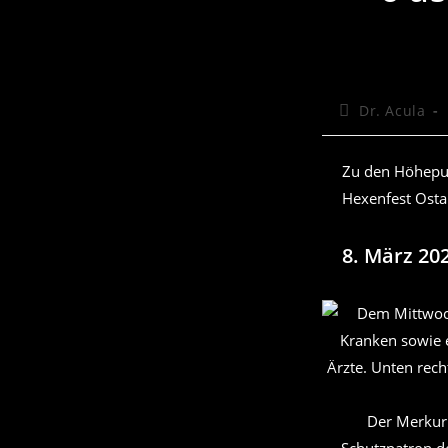
Beitrags-
Dr. Acula
Autor:
Zu den Höhepun
Hexenfest Ostar
8. März 20
Der Merkur 