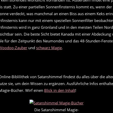
 kein störendes Mondlicht vorhanden ist. Außerdem findet eine pa
is statt. Zu einer partiellen Sonnenfinsternis kommt es, wenn de
 Sonne verdeckt, was manchmal an einen Biss aus einem Keks erinn
nfinsternis kann nur mit einem speziellen Sonnenfilter beobachte
enfinsternis wird in ganz Grönland und in den meisten Teilen No
ichtbar sein. Die beste Sicht bietet Kanada mit einer Abdeckung
ale für den Zeitpunkt des Neumondes und das 48-Stunden-Fenst
Voodoo-Zauber
und
schwarz Magie
.
nline-Biblilithek von Satanshimmel findest du alles über die alte
tze sie, um dein Wissen zu ergänzen. Ausführliche Infos enthalte
Magie-Bücher. Wirf einen
Blick in den Inhalt
!
Die Satanshimmel Magie-