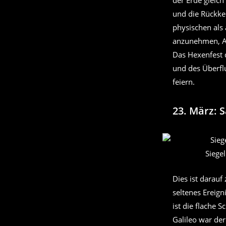
der Erde gleic
und die Rückkeh
physischen als 
anzunehmen, Au
Das Hexenfest d
und des Überfl
feiern.
23. März: 
Siege
Dies ist darauf
seltenes Ereign
ist die flache 
Galileo war der