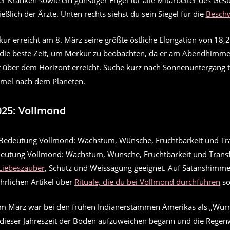
r Kranken sowie ein günstiger Engel für alle Mitarbeiter des Ge
ießlich der Ärzte. Unten rechts siehst du sein Siegel für die
Besch
ur erreicht am 8. März seine größte östliche Elongation von 18,
t die beste Zeit, um Merkur zu beobachten, da er am Abendhimme
 über dem Horizont erreicht. Suche kurz nach Sonnenuntergang t
mel nach dem Planeten.
025: Vollmond
edeutung Vollmond: Wachstum, Wünsche, Fruchtbarkeit und Trans
Liebeszauber
, Schutz und Weissagung geeignet. Auf Satanshimmel
hrlichen Artikel über
Rituale, die du bei Vollmond durchführen
sol
im März war bei den frühen Indianerstämmen Amerikas als „W
 dieser Jahreszeit der Boden aufzuweichen begann und die Rege