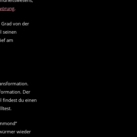
sundheitswesens,
wörung
.
2 Grad von der
l seinen
ief am
formation. Der
 findest du einen
ltest.
urmmond“
nwürmer wieder