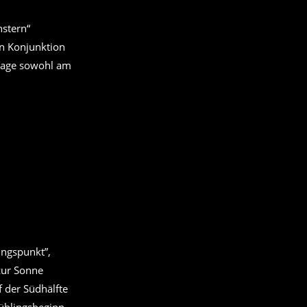
nstern“
en Konjunktion
 Tage sowohl am
ingspunkt”,
zur Sonne
f der Südhälfte