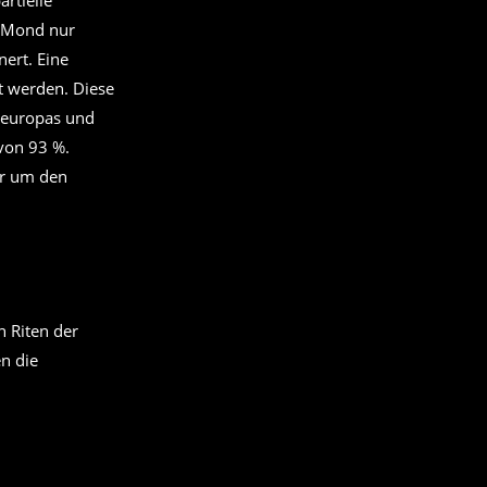
rtielle
r Mond nur
ert. Eine
t werden. Diese
rdeuropas und
 von 93 %.
er um den
n Riten der
n die