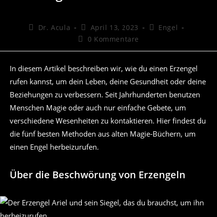
Beitrags-
Beitrag
Beitrags-
Dr. Acula
April 13, 2023
Engel
Autor:
veröffentlicht:
Kategorie:
Beitrags-
0 Kommentare
Kommentare:
In diesem Artikel beschreiben wir, wie du einen Erzengel
rufen kannst, um dein Leben, deine Gesundheit oder deine
Beziehungen zu verbessern. Seit Jahrhunderten benutzen
Menschen Magie oder auch nur einfache Gebete, um
verschiedene Wesenheiten zu kontaktieren. Hier findest du
die fünf besten Methoden aus alten Magie-Büchern, um
einen Engel herbeizurufen.
Über die Beschwörung von Erzengeln