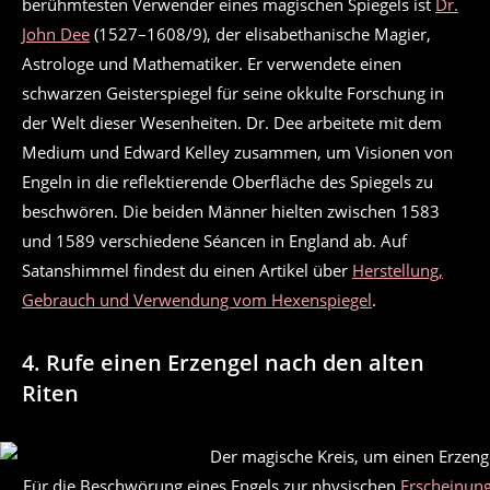
berühmtesten Verwender eines magischen Spiegels ist
Dr.
John Dee
(1527–1608/9), der elisabethanische Magier,
Astrologe und Mathematiker. Er verwendete einen
schwarzen Geisterspiegel für seine okkulte Forschung in
der Welt dieser Wesenheiten. Dr. Dee arbeitete mit dem
Medium und Edward Kelley zusammen, um Visionen von
Engeln in die reflektierende Oberfläche des Spiegels zu
beschwören. Die beiden Männer hielten zwischen 1583
und 1589 verschiedene Séancen in England ab. Auf
Satanshimmel findest du einen Artikel über
Herstellung,
Gebrauch und Verwendung vom Hexenspiegel
.
4. Rufe einen Erzengel nach den alten
Riten
Für die Beschwörung eines Engels zur physischen
Erscheinung