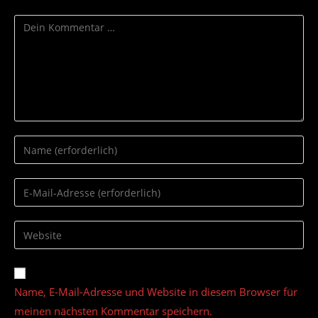
Kommentar
Gib
deinen
Namen
Gib
oder
deine
Benutzernamen
E-
Gib
zum
Mail-
deine
Kommentieren
Adresse
Website-
ein
zum
URL
Name, E-Mail-Adresse und Website in diesem Browser für
Kommentieren
ein
ein
meinen nächsten Kommentar speichern.
(optional)