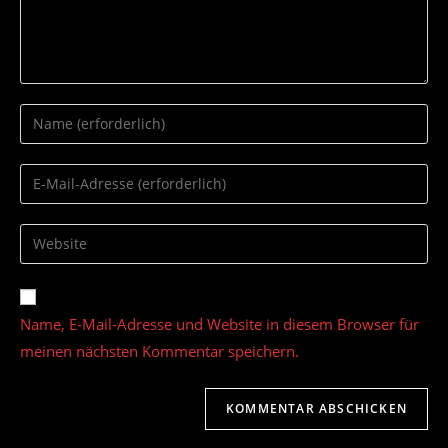
Gib
deinen
Namen
Gib
oder
deine
Benutzernamen
E-
Gib
zum
Mail-
deine
Kommentieren
Adresse
Website-
ein
zum
URL
Name, E-Mail-Adresse und Website in diesem Browser für
Kommentieren
ein
ein
meinen nächsten Kommentar speichern.
(optional)