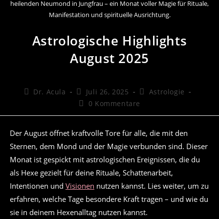
heilenden Neumond in Jungfrau – ein Monat voller Magie für Rituale,
Manifestation und spirituelle Ausrichtung.
Astrologische Highlights
August 2025
Beitrags-
Beitrag
Beitrags-
Dr. Acula
Juli 26, 2025
Astrologie
Autor:
veröffentlicht:
Kategorie:
Beitrags-
0 Kommentare
Kommentare:
Der August öffnet kraftvolle Tore für alle, die mit den
Sternen, dem Mond und der Magie verbunden sind. Dieser
Monat ist gespickt mit astrologischen Ereignissen, die du
als Hexe gezielt für deine Rituale, Schattenarbeit,
Intentionen und
Visionen
nutzen kannst. Lies weiter, um zu
erfahren, welche Tage besondere Kraft tragen – und wie du
sie in deinem Hexenalltag nutzen kannst.