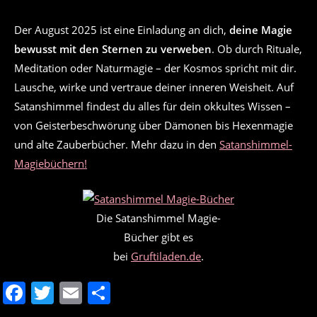
Der August 2025 ist eine Einladung an dich,
deine Magie
bewusst mit den Sternen zu verweben
. Ob durch Rituale,
Meditation oder Naturmagie – der Kosmos spricht mit dir.
Lausche, wirke und vertraue deiner inneren Weisheit. Auf
Satanshimmel findest du alles für dein okkultes Wissen –
von Geisterbeschwörung über Dämonen bis Hexenmagie
und alte Zauberbücher. Mehr dazu in den
Satanshimmel-
Magiebüchern!
Die Satanshimmel Magie-
Bücher gibt es
bei
Gruftiladen.de
.
F
T
E
T
a
w
m
ei