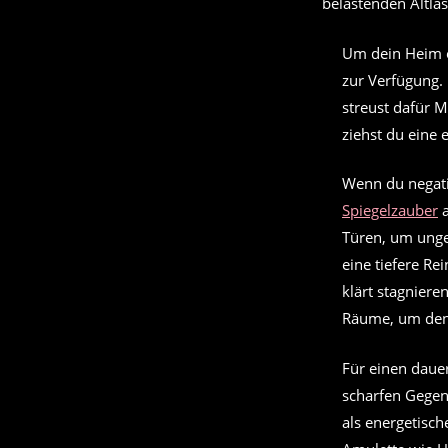
belastenden Altlas
Um dein Heim o
zur Verfügung. 
streust dafür 
ziehst du eine
Wenn du negati
Spiegelzauber
a
Türen, um ungew
eine tiefere R
klärt stagnier
Räume, um den 
Für einen daue
scharfen Gegen
als energetisch