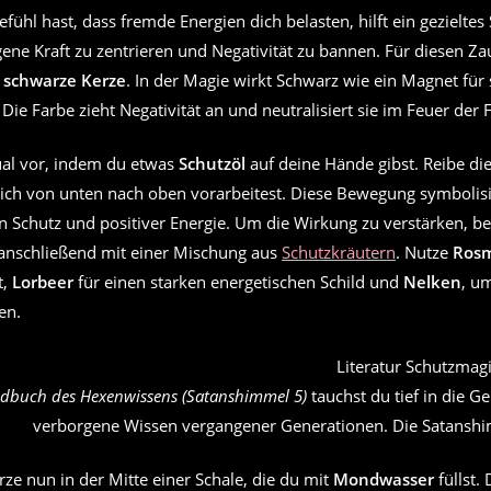
ühl hast, dass fremde Energien dich belasten, hilft ein gezieltes 
gene Kraft zu zentrieren und Negativität zu bannen. Für diesen Za
e
schwarze Kerze
. In der Magie wirkt Schwarz wie ein Magnet für
ie Farbe zieht Negativität an und neutralisiert sie im Feuer der
tual vor, indem du etwas
Schutzöl
auf deine Hände gibst. Reibe di
dich von unten nach oben vorarbeitest. Diese Bewegung symbolisi
 Schutz und positiver Energie. Um die Wirkung zu verstärken, be
 anschließend mit einer Mischung aus
Schutzkräutern
. Nutze
Rosm
t,
Lorbeer
für einen starken energetischen Schild und
Nelken
, u
en.
dbuch des Hexenwissens (Satanshimmel 5)
tauchst du tief in die G
verborgene Wissen vergangener Generationen. Die Satanshi
erze nun in der Mitte einer Schale, die du mit
Mondwasser
füllst.