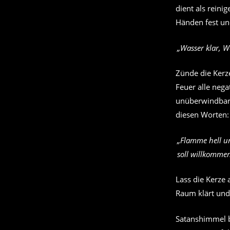
dient als reini
Händen fest un
„Wasser klar, W
Zünde die Kerze
Feuer alle nega
unüberwindbare
diesen Worten:
„Flamme hell un
soll willkommen
Lass die Kerze
Raum klärt und 
Satanshimmel b