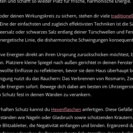
ten und schafft so wieder Platz für frische, harmonische Energie.
der deinen Wirkungskreis zu sichern, stehen dir viele
traditione
Eine der einfachsten und zugleich effektivsten Techniken ist die S
Meersalz oder schwarzes Salz entlang deiner Türschwellen und Fe
 energetische Linie, die disharmonische Schwingungen konsequent
ve Energien direkt an ihren Ursprung zurückschicken möchtest, b
n. Platziere kleine Spiegel nach außen gerichtet in deinen Fenste
ollte Einflüsse zu reflektieren, bevor sie dein Haus überhaupt b
einigung nutzt du das Räuchern: Das Verbrennen von Rosmarin, Ze
ende Energien sofort. Bewege dich dabei am besten im Uhrzeigersi
Schutz fest in deinen Wänden zu verankern.
rhaften Schutz kannst du
Hexenflaschen
anfertigen. Diese Gefäße 
ständen wie Nägeln oder Glasbruch sowie schützenden Kräutern.
e Blitzableiter, die Negativität einfangen und binden. Ergänzend d