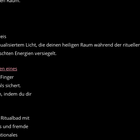
igen Raum.
ualisiertem Licht, die deinen heiligen Raum während der rituelle
hten Energien versiegelt.
en eines
Finger
s sichert.
n, indem du dir
n Ritualbad mit
ss und fremde
tionales