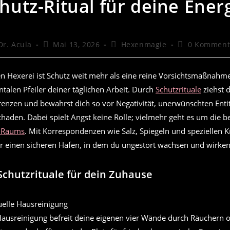
hutz-Ritual für deine Ener
trags-
Beitrag
Beitrags-
Beitrags-
Dr. Acula
Mai 13, 2026
Hexenmagie
0 Komment
or:
veröffentlicht:
Kategorie:
Kommentare:
n Hexerei ist Schutz weit mehr als eine reine Vorsichtsmaßnahme.
alen Pfeiler deiner täglichen Arbeit. Durch
Schutzrituale
ziehst d
renzen und bewahrst dich so vor Negativität, unerwünschten Enti
haden. Dabei spielt Angst keine Rolle; vielmehr geht es um die 
n Raums
. Mit Korrespondenzen wie Salz, Spiegeln und speziellen K
dir einen sicheren Hafen, in dem du ungestört wachsen und wirken
chutzrituale für dein Zuhause
Hausreinigung befreit deine eigenen vier Wände durch Räuchern o