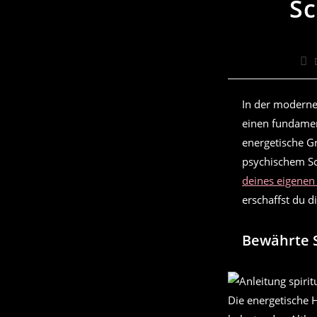
Sc
Bei
Aut
In der moderne
einen fundament
energetische G
psychischem Sc
deines eigene
erschaffst du 
Bewährte S
Die energetische 