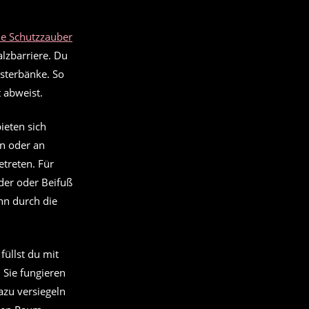
lle Schutzzauber
alzbarriere. Du
nsterbänke. So
 abweist.
ieten sich
rn oder an
etreten. Für
der oder Beifuß
nn durch die
füllst du mit
 Sie fungieren
azu versiegeln