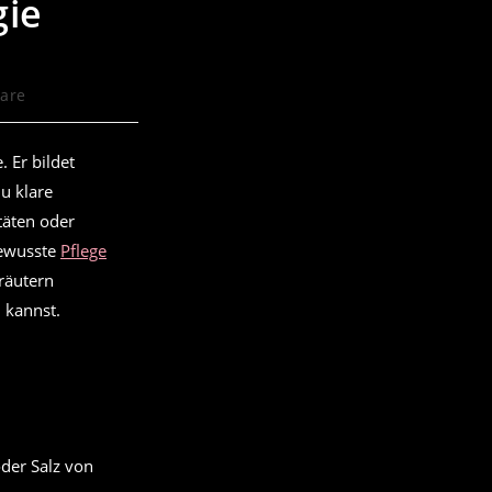
gie
are
 Er bildet
u klare
täten oder
bewusste
Pflege
räutern
 kannst.
der Salz von