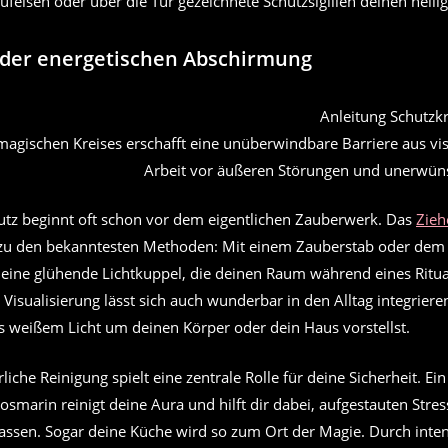
feisen oder über die Tür gezeichnete Schutzsigillen deinen heil
der energetischen Abschirmung
magischen Kreises erschafft eine unüberwindbare Barriere aus vis
Arbeit vor äußeren Störungen und unerwünsc
tz beginnt oft schon vor dem eigentlichen Zauberwerk. Das
Zieh
zu den bekanntesten Methoden: Mit einem Zauberstab oder dem 
u eine glühende Lichtkuppel, die deinen Raum während eines Ritual
Visualisierung lässt sich auch wunderbar in den Alltag integriere
us weißem Licht um deinen Körper oder dein Haus vorstellst.
liche Reinigung spielt eine zentrale Rolle für deine Sicherheit. Ei
smarin reinigt deine Aura und hilft dir dabei, aufgestauten Stre
lassen. Sogar deine Küche wird so zum Ort der Magie. Durch inten