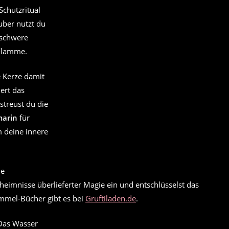
Schutzritual
uber nutzt du
 schwere
 Flamme.
e Kerze damit
ert das
streust du die
arin
für
m deine innere
eheimnisse überlieferter Magie ein und entschlüsselst das
mmel-Bücher gibt es bei
Gruftiladen.de
.
 Das Wasser