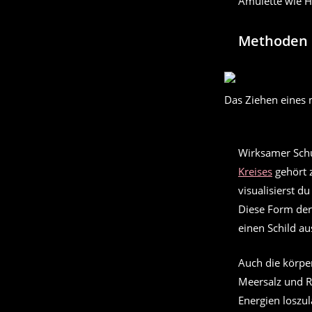
Amulette wie Hu
Methoden 
Das Ziehen eines 
Wirksamer Schu
Kreises
gehört 
visualisierst d
Diese Form der 
einen Schild a
Auch die körper
Meersalz und Ro
Energien loszu