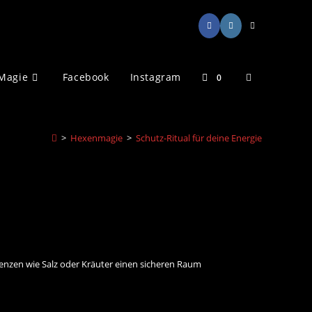
Website-
Magie
Facebook
Instagram
0
Suche
>
Hexenmagie
>
Schutz-Ritual für deine Energie
umschalten
denzen wie Salz oder Kräuter einen sicheren Raum