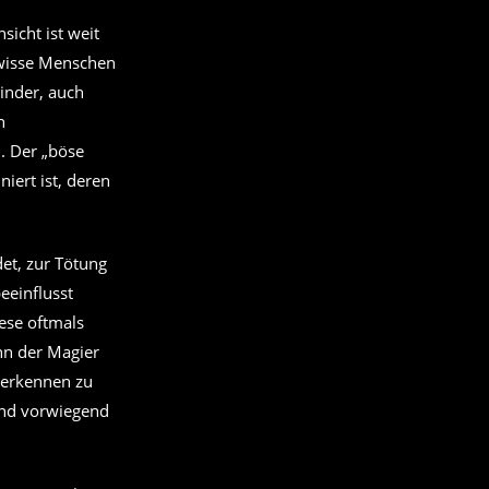
icht ist weit
ewisse Menschen
inder, auch
n
. Der „böse
iert ist, deren
et, zur Tötung
eeinflusst
ese oftmals
nn der Magier
 erkennen zu
sind vorwiegend