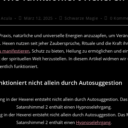
gs-
Beitrag
Beitrags-
Beitrags-
 Acula
März 12, 2025
Schwarze Magie
0 Komme
:
veröffentlicht:
Kategorie:
Kommentar
 Praxis, natürliche und universelle Energien anzuzapfen, um Ver
 Hexen nutzen seit jeher Zaubersprüche, Rituale und die Kraft ih
 manifestieren
, Schutz zu bieten, Heilung zu ermöglichen und ein
der spirituellen Welt herzustellen. In diesem Artikel widmen wir 
entlich funktioniert.
nktioniert nicht allein durch Autosuggestion
g in der Hexerei entsteht nicht allein durch Autosuggestion. Das
Satanshimmel 2 enthält einen
Hypnoselehrgang
.