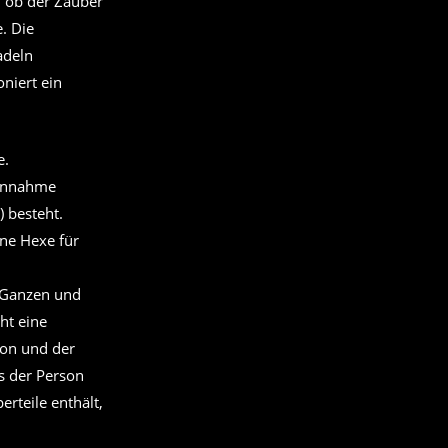
, ob der Zauber
. Die
adeln
niert ein
e.
 Annahme
 besteht.
ne Hexe für
 Ganzen und
ht eine
son und der
s der Person
rteile enthält,