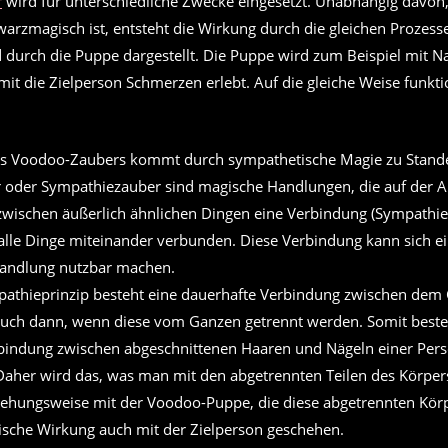
r
wird für unterschiedliche Zwecke eingesetzt. Unabhängig davon
arzmagisch ist, entsteht die Wirkung durch die gleichen Prozesse
d durch die Puppe dargestellt. Die Puppe wird zum Beispiel mit N
it die Zielperson Schmerzen erlebt. Auf die gleiche Weise funktio
es Voodoo-Zaubers kommt durch sympathetische Magie zu Stand
 oder Sympathiezauber sind magische Handlungen, die auf der
zwischen äußerlich ähnlichen Dingen eine Verbindung (Sympathie)
lle Dinge miteinander verbunden. Diese Verbindung kann sich ei
 Handlung nutzbar machen.
thieprinzip besteht eine dauerhafte Verbindung zwischen dem
 auch dann, wenn diese vom Ganzen getrennt werden. Somit beste
bindung zwischen abgeschnittenen Haaren und Nägeln einer Per
 Daher wird das, was man mit den abgetrennten Teilen des Körper
iehungsweise mit der Voodoo-Puppe, die diese abgetrennten Körpe
sche Wirkung auch mit der Zielperson geschehen.