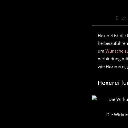
Beitra
Dr.
Autor
Hexerei ist die
herbeizuführen.
um
Wünsche zu
Verbindung mit 
wie Hexerei eig
Hexerei fu
Die Wirkun