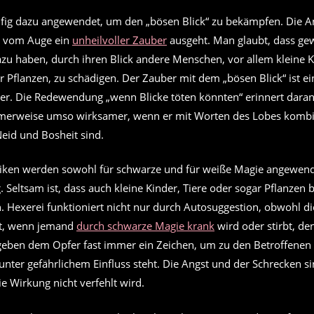
fig dazu angewendet, um den „bösen Blick“ zu bekämpfen. Die Ans
ss vom Auge ein
unheilvoller Zauber
ausgeht. Man glaubt, dass g
azu haben, durch ihren Blick andere Menschen, vor allem kleine K
r Pflanzen, zu schädigen. Der Zauber mit dem „bösen Blick“ ist ei
er. Die Redewendung „wenn Blicke töten könnten“ erinnert daran
tsamerweise umso wirksamer, wenn er mit Worten des Lobes kombin
eid und Bosheit sind.
iken werden sowohl für schwarze und für weiße Magie angewend
. Seltsam ist, dass auch kleine Kinder, Tiere oder sogar Pflanzen b
 Hexerei funktioniert nicht nur durch Autosuggestion, obwohl di
bt, wenn jemand
durch schwarze Magie krank
wird oder stirbt, de
geben dem Opfer fast immer ein Zeichen, um zu den Betroffenen
 unter gefährlichem Einfluss steht. Die Angst und der Schrecken 
ie Wirkung nicht verfehlt wird.