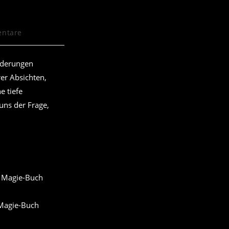
ntare
e:
änderungen
rer Absichten,
e tiefe
uns der Frage,
 Magie-Buch