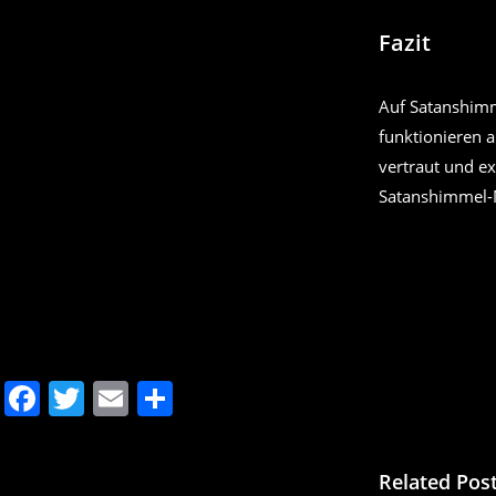
Fazit
Auf Satanshimm
funktionieren 
vertraut und ex
Satanshimmel-
F
T
E
T
a
w
m
ei
c
itt
ai
le
Related Post