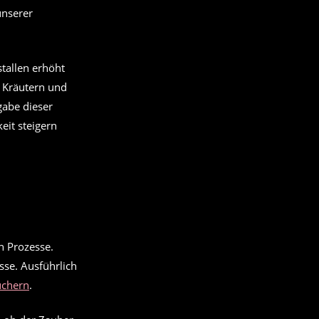
unserer
tallen erhöht
e Kräutern und
gabe dieser
eit steigern
sse. Ausführlich
üchern
.