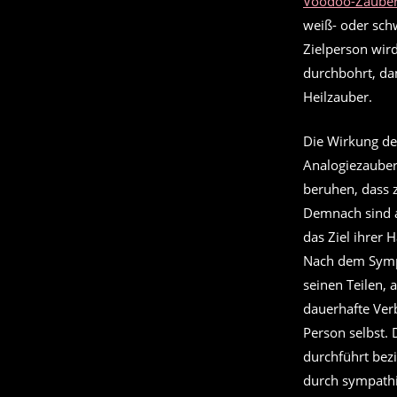
Voodoo-Zaube
weiß- oder schw
Zielperson wir
durchbohrt, dam
Heilzauber.
Die Wirkung d
Analogiezauber
beruhen, dass 
Demnach sind a
das Ziel ihrer
Nach dem Sympa
seinen Teilen,
dauerhafte Ver
Person selbst.
durchführt bez
durch sympathi