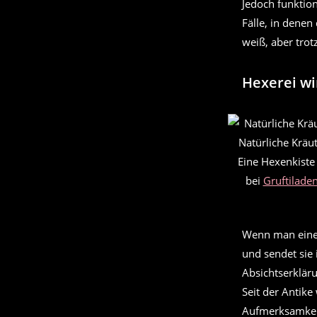
Jedoch funktio
Fälle, in dene
weiß, aber tro
Hexerei wi
Natürliche Kräu
Eine Hexenkiste
bei
Gruftilade
Wenn man einen
und sendet sie 
Absichtserklär
Seit der Antik
Aufmerksamkeit