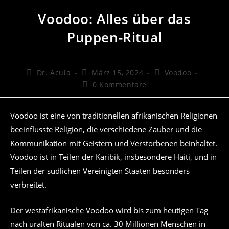
Voodoo: Alles über das
Puppen-Ritual
Beitrags-
Beitrag
Beitrags-
Dr. Acula
März 15, 2024
Voodoo
Autor:
veröffentlicht:
Kategorie:
Beitrags-
0 Kommentare
Kommentare:
Voodoo ist eine von traditionellen afrikanischen Religionen
beeinflusste Religion, die verschiedene Zauber und die
Kommunikation mit Geistern und Verstorbenen beinhaltet.
Voodoo ist in Teilen der Karibik, insbesondere Haiti, und in
Teilen der südlichen Vereinigten Staaten besonders
verbreitet.
Der westafrikanische Voodoo wird bis zum heutigen Tag
nach uralten Ritualen von ca. 30 Millionen Menschen in