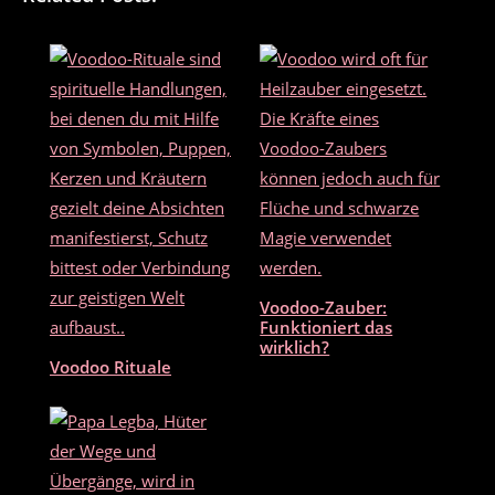
e
er
l
n
b
o
o
k
Voodoo-Zauber:
Funktioniert das
wirklich?
Voodoo Rituale