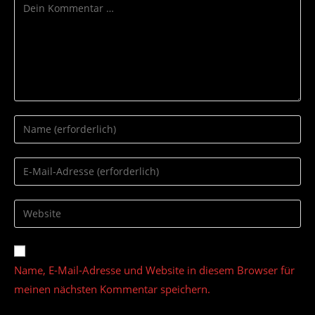
Kommentar
Gib
deinen
Namen
Gib
oder
deine
Benutzernamen
E-
Gib
zum
Mail-
deine
Kommentieren
Adresse
Website-
ein
zum
URL
Name, E-Mail-Adresse und Website in diesem Browser für
Kommentieren
ein
ein
meinen nächsten Kommentar speichern.
(optional)