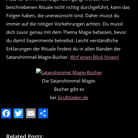
beschriebenen Rituale nicht richtig durchgeführt, kann das
Folgen haben, die unerwünscht sind. Daher musst du
immer auf die nötigen Vorkehrungen achten. Du musst
dich zuvor genau mit dem Thema Magie befassen, bevor
du damit Experimente betreibst. Leicht verständliche
Erklärungen der Rituale findest du in allen Bänden der
Satanshimmel-Magie-Bücher.
Wirf einen Blick hinein!
Die Satanshimmel Magie-
Bücher gibt es
bei
Gruftiladen.de
F
T
E
T
a
w
m
ei
c
itt
ai
le
Related Posts: