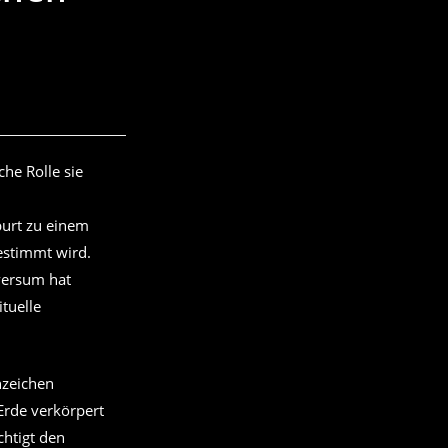
he Rolle sie
eburt zu einem
estimmt wird.
versum hat
ituelle
rnzeichen
 Erde verkörpert
chtigt den