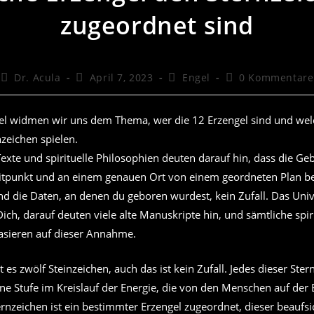
zugeordnet sind
Beitrags-
Beitrag
Beitrags-
Beitrags-
Dr. Acula
April 7, 2023
Engel
0 Kommentare
Autor:
veröffentlicht:
Kategorie:
Kommentare:
kel widmen wir uns dem Thema, wer die 12 Erzengel sind und welc
zeichen spielen.
 Texte und spirituelle Philosophien deuten darauf hin, dass die G
eitpunkt und an einem genauen Ort von einem geordneten Plan b
nd die Daten, an denen du geboren wurdest, kein Zufall. Das Uni
Dich, darauf deuten viele alte Manuskripte hin, und sämtliche spir
asieren auf dieser Annahme.
t es zwölf Steinzeichen, auch das ist kein Zufall. Jedes dieser Ste
ine Stufe im Kreislauf der Energie, die von den Menschen auf der
rnzeichen ist ein bestimmter Erzengel zugeordnet, dieser beaufsi