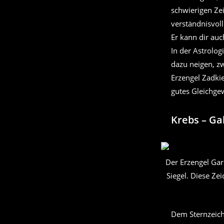
schwierigen Ze
verständnisvoll
Er kann dir au
In der Astrolog
dazu neigen, zw
Erzengel Zadkie
gutes Gleichge
Krebs – Ga
Der Erzengel Gar
Siegel. Diese Ze
Dem Sternzeiche