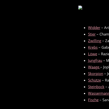
Widder
– Ari
Stier
– Chamu
Zwilling
– Za
Krebs
– Gabr
Löwe
– Razie
Jungfrau
– M
Waage
– Jop
Skorpion
– J
Schütze
– Ra
Steinbock
– 
Wasserman
Fische
– San