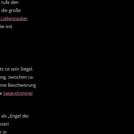
 rufe den
 die große
r Liebeszauber
ie mit
ung, zwischen ca.
 seine Beschwörung
ie
Satanshimmel
 als „Engel der
siert
r in