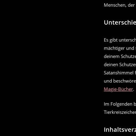
Menschen, der 
Unterschie
Es gibt untersc
mächtiger und s
deinem Schutze
deinen Schutze
Satanshimmel fi
und beschwören
Magie-Bücher
.
Im Folgenden be
Tierkreiszeich
Inhaltsver