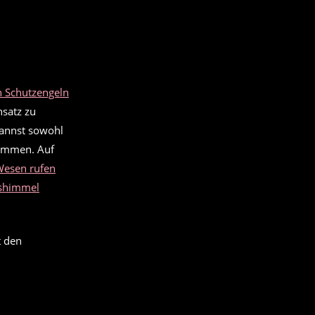
 Schutzengeln
nsatz zu
kannst sowohl
kommen. Auf
 Wesen rufen
shimmel
t den