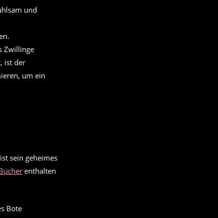
fühlsam und
en.
s Zwillinge
 ist der
mieren, um ein
ist sein geheimes
Bücher
enthalten
es Bote