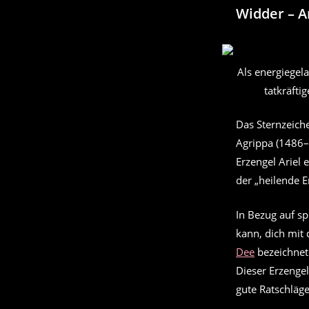
Widder – A
Als energiegel
tatkräfti
Das Sternzeich
Agrippa (1486–
Erzengel Ariel 
der „heilende E
In Bezug auf spi
kann, dich mit
Dee
bezeichnete
Dieser Erzengel
gute Ratschläg