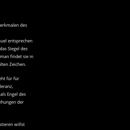
muel entsprechen
das Siegel des
man findet sie in
alten Zeichen.
ht für für
leranz,
 als Engel des
iehungen der
tieren willst