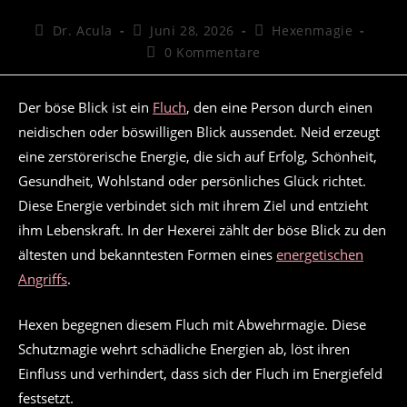
Beitrags-
Beitrag
Beitrags-
Dr. Acula
Juni 28, 2026
Hexenmagie
Autor:
veröffentlicht:
Kategorie:
Beitrags-
0 Kommentare
Kommentare:
Der böse Blick ist ein
Fluch
, den eine Person durch einen
neidischen oder böswilligen Blick aussendet. Neid erzeugt
eine zerstörerische Energie, die sich auf Erfolg, Schönheit,
Gesundheit, Wohlstand oder persönliches Glück richtet.
Diese Energie verbindet sich mit ihrem Ziel und entzieht
ihm Lebenskraft. In der Hexerei zählt der böse Blick zu den
ältesten und bekanntesten Formen eines
energetischen
Angriffs
.
Hexen begegnen diesem Fluch mit Abwehrmagie. Diese
Schutzmagie wehrt schädliche Energien ab, löst ihren
Einfluss und verhindert, dass sich der Fluch im Energiefeld
festsetzt.