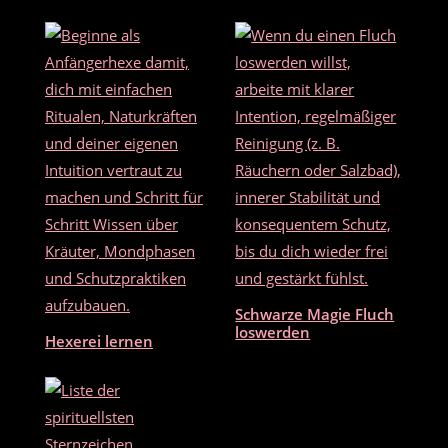
b
o
o
k
Schwarze Magie Fluch
loswerden
Hexerei lernen