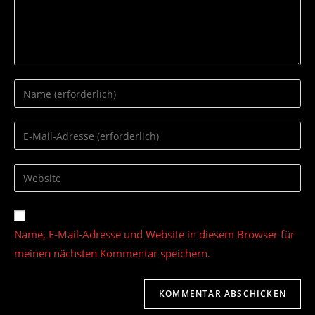
Gib
deinen
Namen
Gib
oder
deine
Benutzernamen
E-
Gib
zum
Mail-
deine
Kommentieren
Adresse
Website-
ein
zum
URL
Name, E-Mail-Adresse und Website in diesem Browser für
Kommentieren
ein
ein
meinen nächsten Kommentar speichern.
(optional)