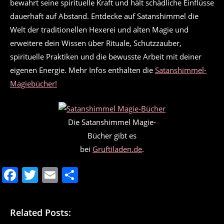
bewahrt seine spirituelle Kraft und hält schädliche Einflüsse
dauerhaft auf Abstand. Entdecke auf Satanshimmel die
Welt der traditionellen Hexerei und alten Magie und
erweitere dein Wissen über Rituale, Schutzzauber,
spirituelle Praktiken und die bewusste Arbeit mit deiner
eigenen Energie. Mehr Infos enthalten die
Satanshimmel-
Magiebücher!
Die Satanshimmel Magie-
Bücher gibt es
bei
Gruftiladen.de
.
F
T
E
T
a
w
m
ei
c
itt
ai
le
Related Posts:
e
er
l
n