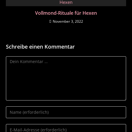
Vollmond-Rituale für Hexen
November 3, 2022
Schreibe einen Kommentar
Kommentar
Gib
deinen
Namen
Gib
oder