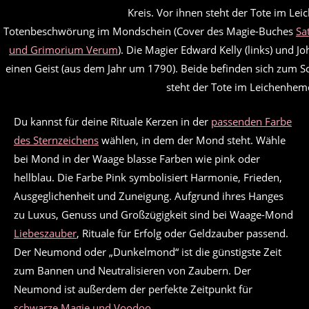
Totenbeschwörung im Mondschein (Cover des Magie-Buches
Sa
und Grimorium Verum
). Die Magier Edward Kelly (links) und J
einen Geist (aus dem Jahr um 1790). Beide befinden sich zum S
steht der Tote im Leichenhem
Du kannst für deine Rituale Kerzen in der
passenden Farbe
des Sternzeichens
wählen, in dem der Mond steht. Wähle
bei Mond in der Waage blasse Farben wie pink oder
hellblau. Die Farbe Pink symbolisiert Harmonie, Frieden,
Ausgeglichenheit und Zuneigung. Aufgrund ihres Hanges
zu Luxus, Genuss und Großzügigkeit sind bei Waage-Mond
Liebeszauber
, Rituale für Erfolg oder Geldzauber passend.
Der Neumond oder „Dunkelmond“ ist die günstigste Zeit
zum Bannen und Neutralisieren von Zaubern. Der
Neumond ist außerdem der perfekte Zeitpunkt für
schwarze Magie und Voodoo
.