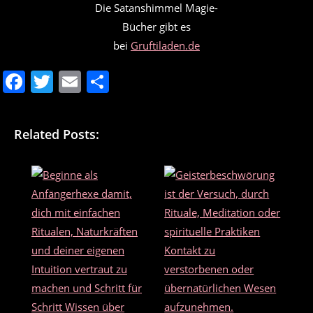
Die Satanshimmel Magie-
Bücher gibt es
bei
Gruftiladen.de
F
T
E
T
a
w
m
ei
c
itt
ai
le
Related Posts:
e
er
l
n
b
o
o
k