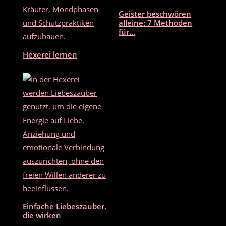
Geister beschwören
alleine: 7 Methoden
für…
Hexerei lernen
Einfache Liebeszauber,
die wirken