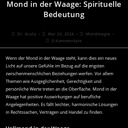
Mond in der Waage: Spirituelle
Bedeutung
Beitrags-
Beitrag
Beitrags-
Dr. Acula
Mai 20, 2024
Mondmagie
Autor:
veröffentlicht:
Kategorie:
Beitrags-
0 Kommentare
Kommentare:
Wenn der Mond in der Waage steht, kann dies ein neues
Licht auf unsere Gefühle im Bezug auf die engsten
zwischenmenschlichen Beziehungen werfen. Vor allem
Themen wie Ausgeglichenheit, Gerechtigkeit und
persönliche Werte treten an die Oberfläche. Mond in der
Waage hat positive Auswirkungen auf berufliche
Angelegenheiten. Es fällt leichter, harmonische Lösungen
in Rechtssachen, Verträgen und Handel zu finden.