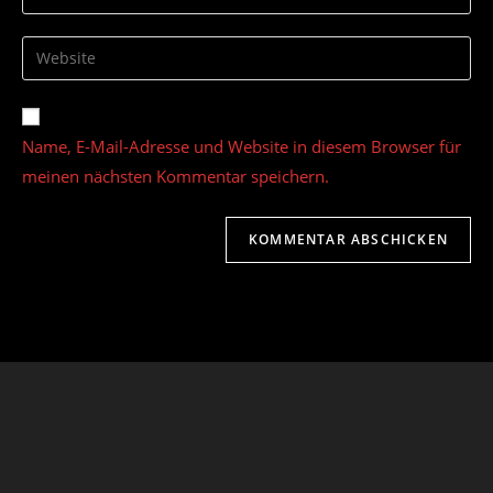
deine
Benutzernamen
E-
Gib
zum
Mail-
deine
Kommentieren
Adresse
Website-
ein
zum
URL
Name, E-Mail-Adresse und Website in diesem Browser für
Kommentieren
ein
ein
meinen nächsten Kommentar speichern.
(optional)