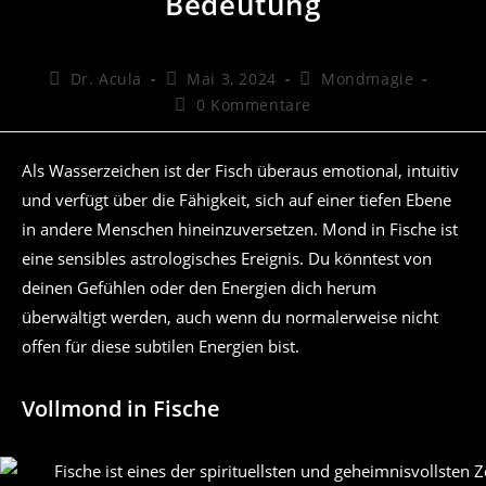
Bedeutung
Beitrags-
Beitrag
Beitrags-
Dr. Acula
Mai 3, 2024
Mondmagie
Autor:
veröffentlicht:
Kategorie:
Beitrags-
0 Kommentare
Kommentare:
Als Wasserzeichen ist der Fisch überaus emotional, intuitiv
und verfügt über die Fähigkeit, sich auf einer tiefen Ebene
in andere Menschen hineinzuversetzen. Mond in Fische ist
eine sensibles astrologisches Ereignis. Du könntest von
deinen Gefühlen oder den Energien dich herum
überwältigt werden, auch wenn du normalerweise nicht
offen für diese subtilen Energien bist.
Vollmond in Fische