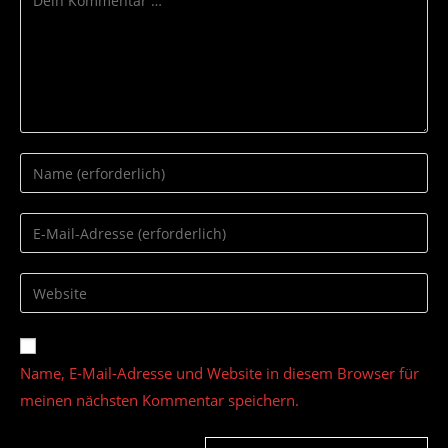
Gib
deinen
Namen
Gib
oder
deine
Benutzernamen
E-
Gib
zum
Mail-
deine
Kommentieren
Adresse
Website-
ein
zum
URL
Name, E-Mail-Adresse und Website in diesem Browser für
Kommentieren
ein
ein
meinen nächsten Kommentar speichern.
(optional)