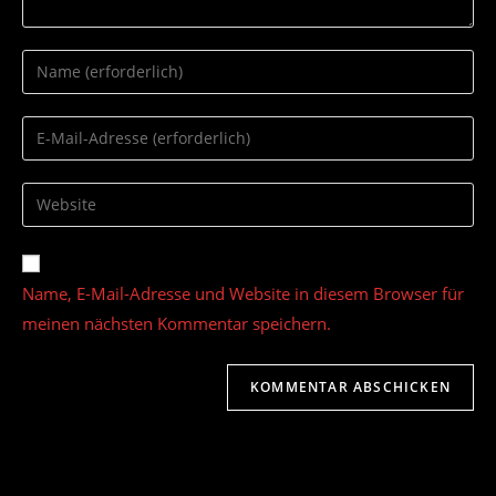
Gib
deinen
Namen
Gib
oder
deine
Benutzernamen
E-
Gib
zum
Mail-
deine
Kommentieren
Adresse
Website-
ein
zum
URL
Name, E-Mail-Adresse und Website in diesem Browser für
Kommentieren
ein
ein
meinen nächsten Kommentar speichern.
(optional)