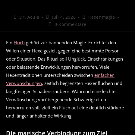
Beitrags-
Beitrag
Beitrags-
Dr. Acula
Juli 4, 2026
Hexenmagie
Autor:
veröffentlicht:
Kategorie:
Beitrags-
0 Kommentare
Kommentare:
Ein
Fluch
gehört zur bannenden Magie. Er richtet den
Willen einer Hexe gezielt gegen eine bestimmte Person
oder Situation. Das Ritual soll Unglück, Einschränkungen
oder belastende Entwicklungen hervorrufen. Viele
Hexentraditionen unterscheiden zwischen
einfachen
Verwünschungen
, zeitlich begrenzten Hexenflüchen und
langfristigen Schadenszaubern. Während eine leichte
Verwünschung vorübergehende Schwierigkeiten
hervorrufen soll, zielt ein Fluch auf eine deutlich stärkere
und länger anhaltende Wirkung.
Die magische Verbindung zum Ziel