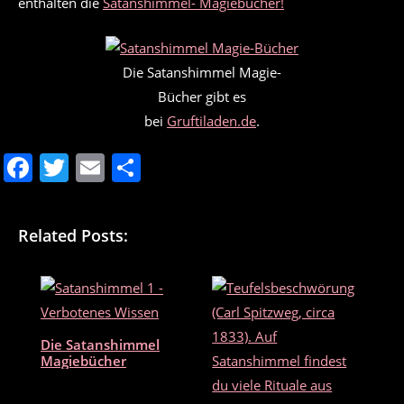
enthalten die
Satanshimmel- Magiebücher!
Die Satanshimmel Magie-
Bücher gibt es
bei
Gruftiladen.de
.
F
T
E
T
a
w
m
ei
c
itt
ai
le
Related Posts:
e
er
l
n
b
o
o
Die Satanshimmel
k
Magiebücher