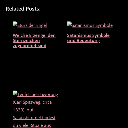
c
itt
ai
le
Related Posts:
e
er
l
n
b
o
Welche Erzengel den
Satanismus Symbole
o
Sternzeichen
und Bedeutung
zugeordnet sind
k