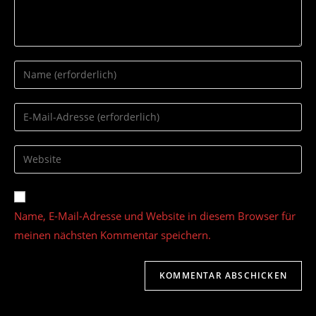
Gib
deinen
Namen
Gib
oder
deine
Benutzernamen
E-
Gib
zum
Mail-
deine
Kommentieren
Adresse
Website-
ein
zum
URL
Name, E-Mail-Adresse und Website in diesem Browser für
Kommentieren
ein
ein
meinen nächsten Kommentar speichern.
(optional)