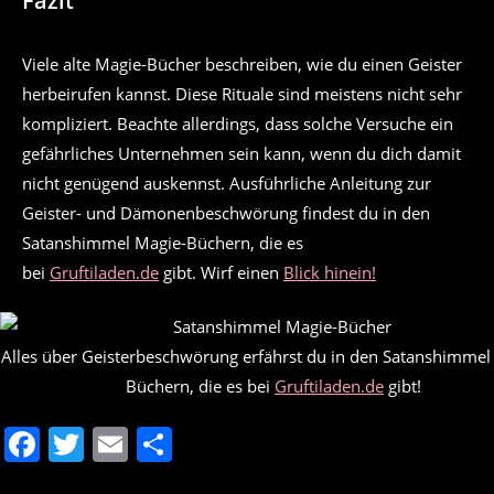
Fazit
Viele alte Magie-Bücher beschreiben, wie du einen Geister
herbeirufen kannst. Diese Rituale sind meistens nicht sehr
kompliziert. Beachte allerdings, dass solche Versuche ein
gefährliches Unternehmen sein kann, wenn du dich damit
nicht genügend auskennst. Ausführliche Anleitung zur
Geister- und Dämonenbeschwörung findest du in den
Satanshimmel Magie-Büchern, die es
bei
Gruftiladen.de
gibt. Wirf einen
Blick hinein!
Alles über Geisterbeschwörung erfährst du in den Satanshimmel
Büchern, die es bei
Gruftiladen.de
gibt!
F
T
E
T
a
w
m
ei