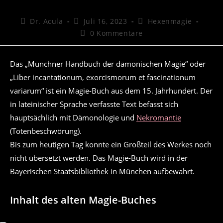
Beitrags-
Beitrag
Beitrags-
Dr. Acula
Juli 16, 2023
Hexenmagie
Autor:
veröffentlicht:
Kategorie:
Beitrags-
0 Kommentare
Kommentare:
Das „Münchner Handbuch der dämonischen Magie“ oder
„Liber incantationum, exorcismorum et fascinationum
variarum“ ist ein Magie-Buch aus dem 15. Jahrhundert. Der
in lateinischer Sprache verfasste Text befasst sich
hauptsächlich mit Dämonologie und
Nekromantie
(Totenbeschwörung).
Bis zum heutigen Tag konnte ein Großteil des Werkes noch
nicht übersetzt werden. Das Magie-Buch wird in der
Bayerischen Staatsbibliothek in München aufbewahrt.
Inhalt des alten Magie-Buches