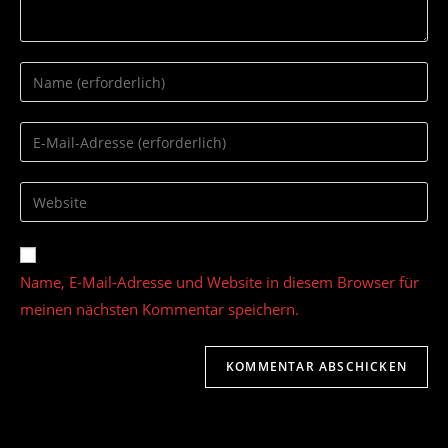
Gib
deinen
Namen
Gib
oder
deine
Benutzernamen
E-
Gib
zum
Mail-
deine
Kommentieren
Adresse
Website-
ein
zum
URL
Name, E-Mail-Adresse und Website in diesem Browser für
Kommentieren
ein
ein
meinen nächsten Kommentar speichern.
(optional)