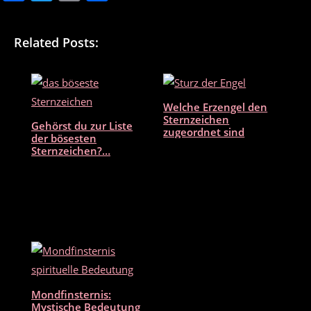
a
w
m
ei
c
itt
ai
le
Related Posts:
e
er
l
n
b
o
Welche Erzengel den
o
Sternzeichen
Gehörst du zur Liste
zugeordnet sind
k
der bösesten
Sternzeichen?…
Mondfinsternis:
Mystische Bedeutung