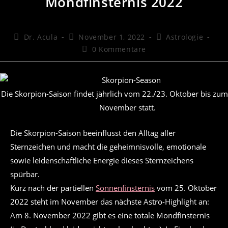
Mondfinsternis 2022
Beitrags-
Beitrag
Beitrags-
Dr. Acula
November 1, 2022
Astrologie
Autor:
veröffentlicht:
Kategorie:
Beitrags-
0 Kommentare
Kommentare:
Die Skorpion-Saison findet jährlich vom 22./23. Oktober bis zu
November statt.
Die Skorpion-Saison beeinflusst den Alltag aller
Sternzeichen und macht die geheimnisvolle, emotionale
sowie leidenschaftliche Energie dieses Sternzeichens
spürbar.
Kurz nach der partiellen
Sonnenfinsternis
vom 25. Oktober
2022 steht im November das nächste Astro-Highlight an:
Am 8. November 2022 gibt es eine totale Mondfinsternis