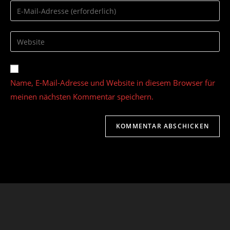
Namen
Gib
oder
deine
Benutzernamen
E-
Gib
zum
Mail-
deine
Kommentieren
Adresse
Website-
ein
zum
URL
Name, E-Mail-Adresse und Website in diesem Browser für
Kommentieren
ein
ein
meinen nächsten Kommentar speichern.
(optional)