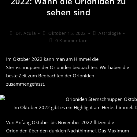
2022: Wann die Orioniden zu
sehen sind
Beitrags-
Beitrag
Beitrags-
Dr. Acula
Oktober 15, 2022
Astrologie
Autor:
veröffentlicht:
Kategorie:
Beitrags-
0 Kommentare
Kommentare:
Im Oktober 2022 kann man am Himmel die
Sternschnuppen der Orioniden beobachten. Wir haben die
beste Zeit zum Beobachten der Orioniden
zusammengefasst.
Im Oktober 2022 gibt es ein Highlight am Herbsthimmel: 
Von Anfang Oktober bis November 2022 flitzen die
Orioniden über den dunklen Nachthimmel. Das Maximum