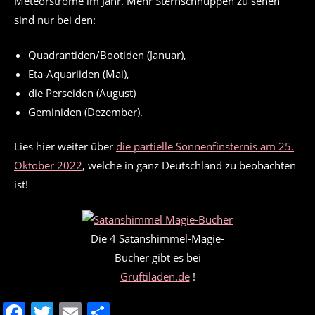
Meteorströme im Jahr. Mehr Sternschnuppen zu sehen
sind nur bei den:
Quadrantiden/Bootiden (Januar),
Eta-Aquariiden (Mai),
die Perseiden (August)
Geminiden (Dezember).
Lies hier weiter über
die partielle Sonnenfinsternis am 25.
Oktober 2022
, welche in ganz Deutschland zu beobachten
ist!
Die 4 Satanshimmel-Magie-
Bücher gibt es bei
Gruftiladen.de
!
F
T
E
T