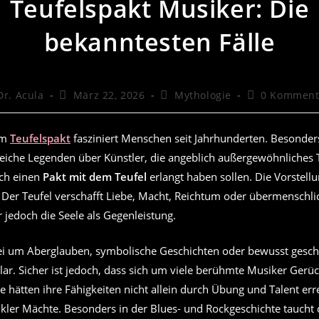
Teufelspakt Musiker: Die
bekanntesten Fälle
trags-
Beitrag
Beitrags-
Beitrags-
Dr. Acula
März 22, 2026
Mythologie
0 Komment
or:
veröffentlicht:
Kategorie:
Kommentare:
om
Teufelspakt
fasziniert Menschen seit Jahrhunderten. Besonder
lreiche Legenden über Künstler, die angeblich außergewöhnliches
rch einen
Pakt mit dem Teufel
erlangt haben sollen. Die Vorstellu
 Der Teufel verschafft Liebe, Macht, Reichtum oder übermenschli
r jedoch die Seele als Gegenleistung.
ei um Aberglauben, symbolische Geschichten oder bewusst gesc
klar. Sicher ist jedoch, dass sich um viele berühmte Musiker Gerü
ie hätten ihre Fähigkeiten nicht allein durch Übung und Talent err
nkler Mächte. Besonders in der Blues- und Rockgeschichte taucht