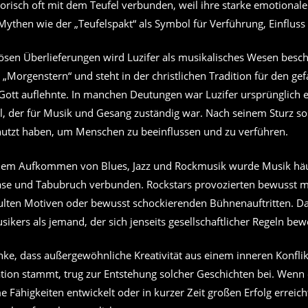
risch oft mit dem Teufel verbunden, weil ihre starke emotionale 
Mythen wie der „Teufelspakt“ als Symbol für Verführung, Einfluss
giösen Überlieferungen wird Luzifer als musikalisches Wesen besc
Morgenstern“ und steht in der christlichen Tradition für den gef
 Gott auflehnte. In manchen Deutungen war Luzifer ursprünglich 
, der für Musik und Gesang zuständig war. Nach seinem Sturz sol
nutzt haben, um Menschen zu beeinflussen und zu verführen.
 dem Aufkommen von Blues, Jazz und Rockmusik wurde Musik häu
tase und Tabubruch verbunden. Rockstars provozierten bewusst m
lten Motiven oder bewusst schockierenden Bühnenauftritten. D
sikers als jemand, der sich jenseits gesellschaftlicher Regeln bew
ke, dass außergewöhnliche Kreativität aus einem inneren Konflik
tion stammt, trug zur Entstehung solcher Geschichten bei. Wenn 
e Fähigkeiten entwickelt oder in kurzer Zeit großen Erfolg erreich