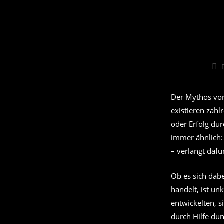
Bei
Aut
Der Mythos v
existieren zah
oder Erfolg du
immer ähnlich:
– verlangt dafü
Ob es sich dab
handelt, ist un
entwickelten, s
durch Hilfe du