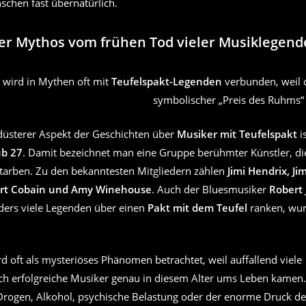
schen fast übernatürlich.
der Mythos vom frühen Tod vieler Musiklegen
 wird in Mythen oft mit
Teufelspakt-Legenden
verbunden, weil 
symbolischer „Preis des Ruhms“ 
düsterer Aspekt der Geschichten über
Musiker mit Teufelspakt
i
ub 27
. Damit bezeichnet man eine Gruppe berühmter Künstler, di
starben. Zu den bekanntesten Mitgliedern zählen
Jimi Hendrix, Ji
 Kurt Cobain und Amy Winehouse
. Auch der Bluesmusiker
Robert
ders viele Legenden über einen
Pakt mit dem Teufel
ranken, wur
d oft als mysteriöses Phänomen betrachtet, weil auffallend viele
h erfolgreiche Musiker genau in diesem Alter ums Leben kamen.
 Drogen, Alkohol, psychische Belastung oder der enorme Druck d