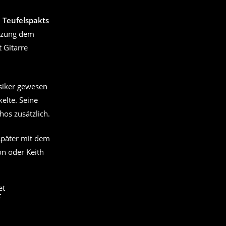
n
Teufelspakts
euzung dem
 Gitarre
usiker gewesen
kelte. Seine
os zusätzlich.
später mit dem
on oder Keith