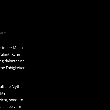
are
s in der Musik
 Talent, Ruhm
ng dahinter ist
che Fähigkeiten
haffene Mythen
chte
eicht, sondern
 die Idee vom