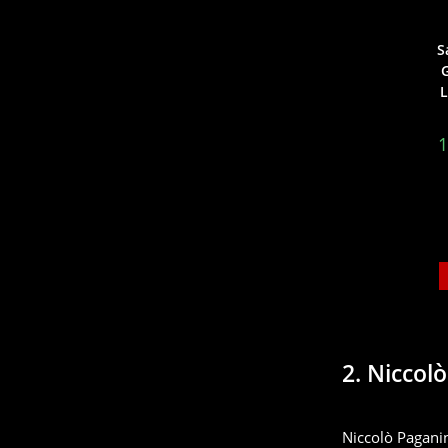
S
G
L
1
2. Niccol
Niccolò Paganin