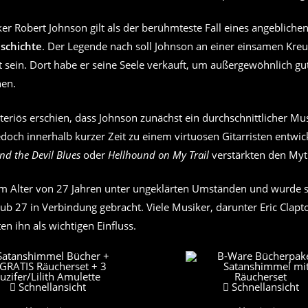
er Robert Johnson gilt als der berühmteste Fall eines angebliche
eschichte
. Der Legende nach soll Johnson an einer einsamen Kr
 sein. Dort habe er seine Seele verkauft, um außergewöhnlich gut
nen.
eriös erschien, dass Johnson zunächst ein durchschnittlicher M
 jedoch innerhalb kurzer Zeit zu einem virtuosen Gitarristen entwic
nd the Devil Blues
oder
Hellhound on My Trail
verstärkten den Myth
im Alter von 27 Jahren unter ungeklärten Umständen und wurde 
b 27 in Verbindung gebracht. Viele Musiker, darunter Eric Clapt
en ihn als wichtigen Einfluss.
Schnellansicht
Schnellansicht