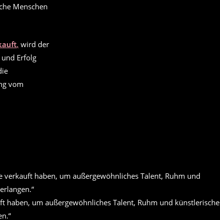
anche Menschen
kauft
,
wird der
 und Erfolg
die
ung vom
auft haben, um außergewöhnliches Talent, Ruhm und künstlerische
en.“