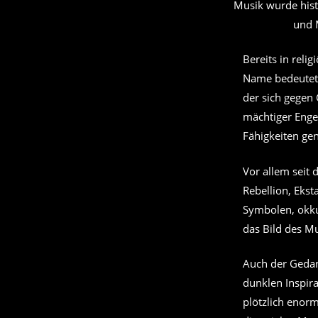
Musik wurde histo
und 
Bereits in reli
Name bedeutet „
der sich gegen
mächtiger Engel
Fähigkeiten ge
Vor allem seit
Rebellion, Eks
Symbolen, okku
das Bild des Mu
Auch der Gedan
dunklen Inspira
plötzlich enorm