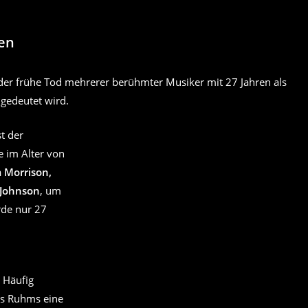
den
der frühe Tod mehrerer berühmter Musiker mit 27 Jahren als
gedeutet wird.
st der
e im Alter von
m Morrison,
 Johnson
, um
de nur 27
 Häufig
es Ruhms eine