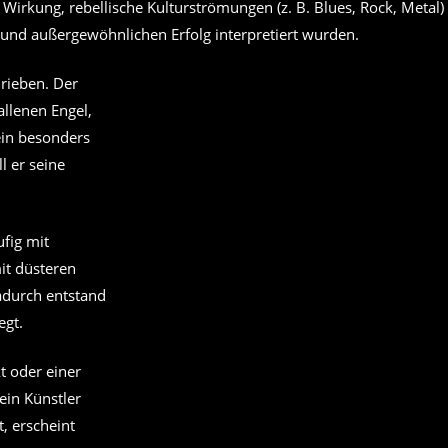
Wirkung, rebellische Kulturströmungen (z. B. Blues, Rock, Metal)
 und außergewöhnlichen Erfolg interpretiert wurden.
hrieben. Der
allenen Engel,
ein besonders
l er seine
fig mit
it düsteren
adurch entstand
egt.
t oder einer
ein Künstler
t, erscheint