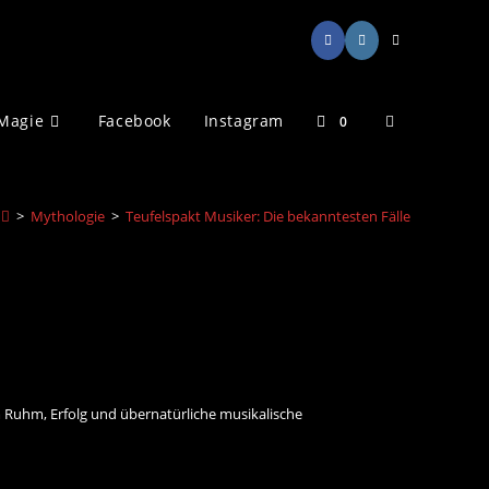
Magie
Facebook
Instagram
Website-
0
Suche
>
Mythologie
>
Teufelspakt Musiker: Die bekanntesten Fälle
umschalten
m Ruhm, Erfolg und übernatürliche musikalische