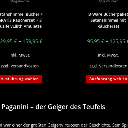
Magiebücher
Magiebücher
atanshimmel Bücher +
B-Ware Bücherpake
RATIS Räucherset + 3
Satanshimmel mit
uzifer/Lilith Amulette
Räucherset
29,95
€
–
159,95
€
95,95
€
–
125,95
inkl. MwSt.
inkl. MwSt.
zzgl.
Versandkosten
zzgl.
Versandkosten
Dieses
Ausführung wählen
Ausführung wählen
Produkt
weist
mehrere
Varianten
auf.
Die
Optionen
ò Paganini – der Geiger des Teufels
können
auf
der
Produktseite
gewählt
i war einer der größten Geigenvirtuosen der Geschichte. Sein Spie