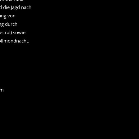
d die Jagd nach
ung von
ng durch
stral) sowie
Vollmondnacht.
im