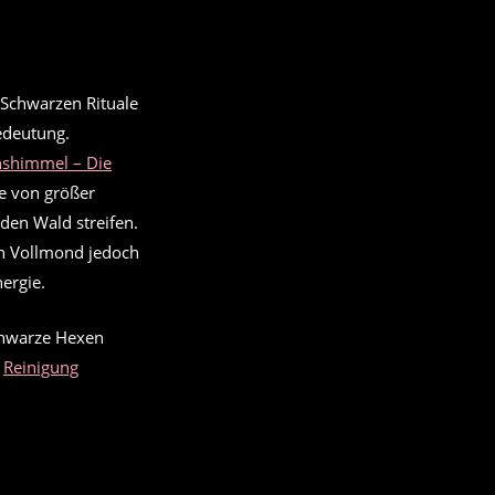
nshimmel – Die
e von größer
den Wald streifen.
en Vollmond jedoch
ergie.
schwarze Hexen
r
Reinigung