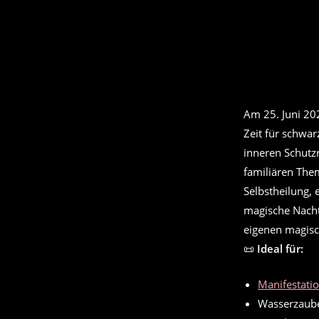
Am 25. Juni 20
Zeit für schwa
inneren Schutz
familiären Them
Selbstheilung,
magische Nacht
eigenen magisch
📜
Ideal für:
Manifestati
Wasserzauber