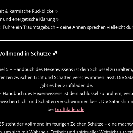
eit & karmische Rückblicke ✨
r und energetische Klärung ✨
: Führe ein Traumtagebuch – deine Ahnen sprechen vielleicht du
Vollmond in Schütze
♐
 Handbuch des Hexenwissens ist dein Schlüssel zu uraltem, ve
zwischen Licht und Schatten verschwimmen lässt. Die Satanshimm
bei
Gruftiladen.de
.
5 steht der Vollmond im feurigen Zeichen Schütze – eine machtvo
 um sich mit Wahrheit, Freiheit und spiritueller Weitsicht zu ve