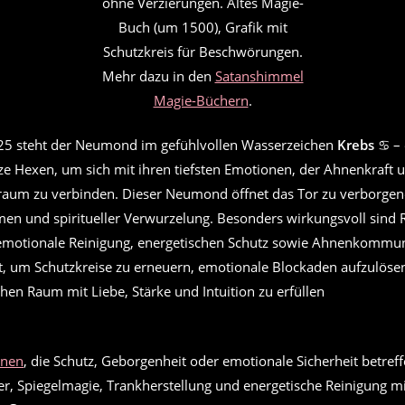
ohne Verzierungen. Altes Magie-
Buch (um 1500), Grafik mit
Schutzkreis für Beschwörungen.
Mehr dazu in den
Satanshimmel
Magie-Büchern
.
25 steht der Neumond im gefühlvollen Wasserzeichen
Krebs
♋ – 
rze Hexen, um sich mit ihren tiefsten Emotionen, der Ahnenkraft
raum zu verbinden. Dieser Neumond öffnet das Tor zu verborgen
en und spiritueller Verwurzelung. Besonders wirkungsvoll sind R
 emotionale Reinigung, energetischen Schutz sowie Ahnenkommun
, um Schutzkreise zu erneuern, emotionale Blockaden aufzulöse
en Raum mit Liebe, Stärke und Intuition zu erfüllen
onen
, die Schutz, Geborgenheit oder emotionale Sicherheit betreffen
, Spiegelmagie, Trankherstellung und energetische Reinigung mi