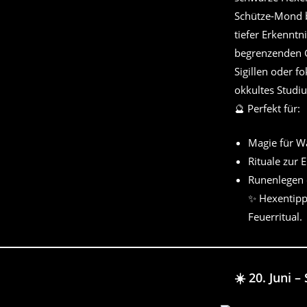
Schütze-Mond br
tiefer Erkenntn
begrenzenden G
Sigillen oder f
okkultes Studiu
🔮 Perfekt für:
Magie für Wa
Rituale zur 
Runenlegen o
✨ Hexentipp
Feuerritual.
☀️ 20. Juni –