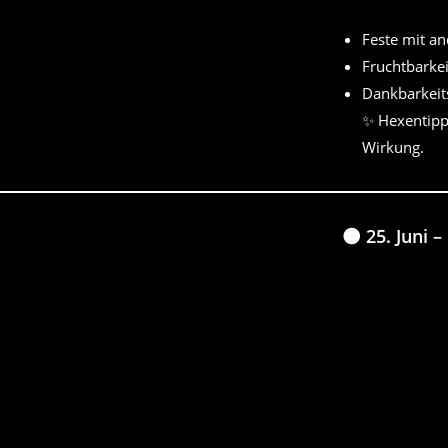
Feste mit a
Fruchtbarkei
Dankbarkeits
✨ Hexentipp:
Wirkung.
🌑 25. Juni –