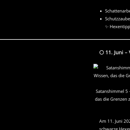
Schattenarb
Schutzzaube
✨ Hexentipp
🌕 11. Juni –
Satanshimmel 5 –
das die Grenzen 
Am 11. Juni 202
schwarze Hexen,