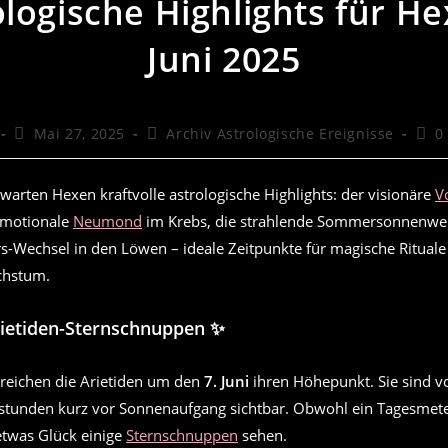
ologische Highlights für He
Juni 2025
Beitrag
Beitrags-
Beit
Mai 27, 2025
Archiv Astrologische Ereignisse
0
veröffentlicht:
Kategorie:
Kom
warten Hexen kraftvolle astrologische Highlights: der visionäre
V
emotionale
Neumond
im Krebs, die strahlende Sommersonnenwen
rs-Wechsel in den Löwen – ideale Zeitpunkte für magische Ritual
achstum.
Arietiden-Sternschnuppen ✨
rreichen die Arietiden um den
7. Juni
ihren Höhepunkt. Sie sind vo
tunden kurz vor Sonnenaufgang sichtbar. Obwohl ein Tagesmet
twas Glück einige
Sternschnuppen
sehen.