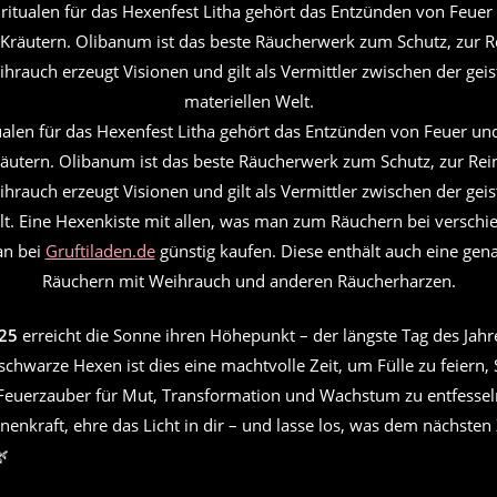
alen für das Hexenfest Litha gehört das Entzünden von Feuer u
äutern. Olibanum ist das beste Räucherwerk zum Schutz, zur Rei
hrauch erzeugt Visionen und gilt als Vermittler zwischen der geis
lt. Eine Hexenkiste mit allen, was man zum Räuchern bei verschi
an bei
Gruftiladen.de
günstig kaufen. Diese enthält auch eine ge
Räuchern mit Weihrauch und anderen Räucherharzen.
025
erreicht die Sonne ihren Höhepunkt – der längste Tag des Jahr
 schwarze Hexen ist dies eine machtvolle Zeit, um Fülle zu feiern,
Feuerzauber für Mut, Transformation und Wachstum zu entfessel
nenkraft, ehre das Licht in dir – und lasse los, was dem nächsten 
🌿