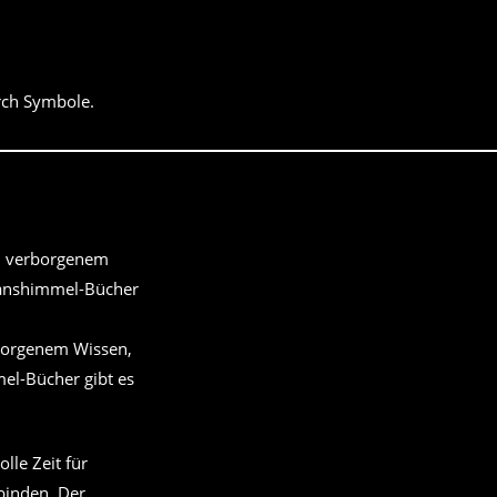
rch Symbole.
rborgenem Wissen,
el-Bücher gibt es
lle Zeit für
rbinden. Der