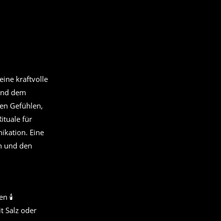
eine kraftvolle
 und dem
en Gefühlen,
ituale für
ikation. Eine
n und den
 🕯️
t Salz oder