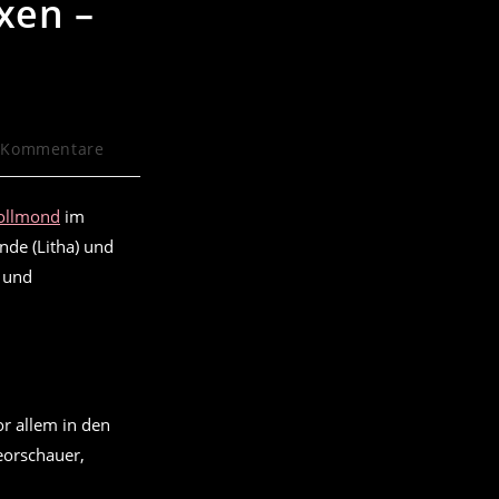
xen –
rags-
 Kommentare
mentare:
ollmond
im
de (Litha) und
e und
r allem in den
eorschauer,