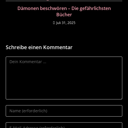
Dämonen beschwören – Die gefährlichsten
Bücher
Juli 31, 2025
Schreibe einen Kommentar
Kommentar
Gib
deinen
Namen
Gib