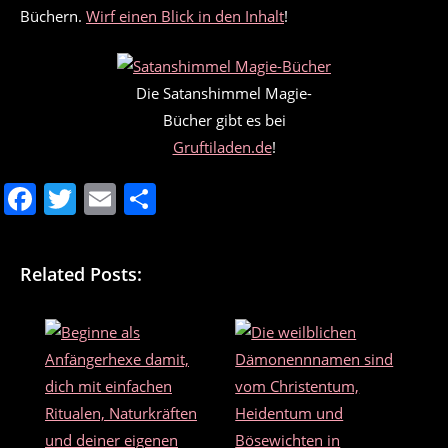
Büchern.
Wirf einen Blick in den Inhalt
!
Die Satanshimmel Magie-
Bücher gibt es bei
Gruftiladen.de
!
F
T
E
T
a
w
m
ei
c
itt
ai
le
Related Posts:
e
er
l
n
b
o
o
k