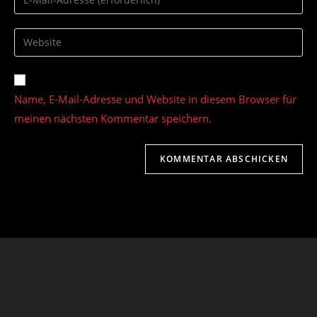
oder
deine
Benutzernamen
E-
Gib
zum
Mail-
deine
Kommentieren
Adresse
Website-
ein
zum
URL
Name, E-Mail-Adresse und Website in diesem Browser für
Kommentieren
ein
ein
meinen nächsten Kommentar speichern.
(optional)