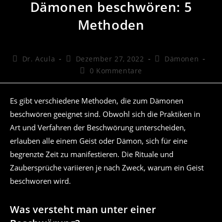
Dämonen beschwören: 5
Methoden
Beitrags-
Beitrag
Beitrags-
Dr. Acula
Dezember 27, 2022
Dämonen
Autor:
veröffentlicht:
Kategorie:
Beitrags-
0 Kommentare
Kommentare:
Es gibt verschiedene Methoden, die zum Dämonen
beschwören geeignet sind. Obwohl sich die Praktiken in
Art und Verfahren der Beschwörung unterscheiden,
erlauben alle einem Geist oder Dämon, sich für eine
begrenzte Zeit zu manifestieren. Die Rituale und
Zaubersprüche variieren je nach Zweck, warum ein Geist
beschworen wird.
Was versteht man unter einer