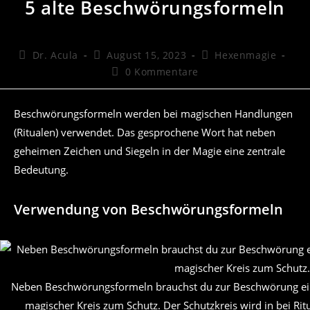
5 alte Beschwörungsformeln
Beitrags-
Beitrag
Beitrags-
Dr. Acula
August 15, 2023
Hexenmagie
Autor:
veröffentlicht:
Kategorie:
Beitrags-
0 Kommentare
Kommentare:
Beschwörungsformeln werden bei magischen Handlungen
(Ritualen) verwendet. Das gesprochene Wort hat neben
geheimen Zeichen und Siegeln in der Magie eine zentrale
Bedeutung.
Verwendung von Beschwörungsformeln
Neben Beschwörungsformeln brauchst du zur Beschwörung ei
magischer Kreis zum Schutz. Der Schutzkreis wird in bei Rit