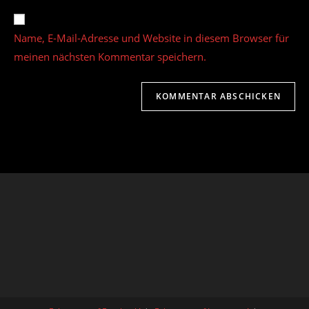
Adresse
Website-
ein
zum
URL
Name, E-Mail-Adresse und Website in diesem Browser für
Kommentieren
ein
ein
meinen nächsten Kommentar speichern.
(optional)