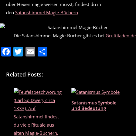
über Hexenmagie wissen musst, findest du in
den
Satanshimmel Magie-Büchern
.
Die Satanshimmel Magie-Bücher gibt es bei
Gruftiladen.de
F
T
E
T
a
w
m
ei
c
itt
ai
le
Related Posts:
e
er
l
n
b
o
Satanismus Symbole
o
und Bedeutung
k