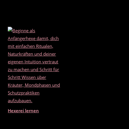
k
Hexerei lernen