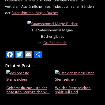
kostenlose Online-Bibliothek, um dein Wissen zu
vertiefen. Ausführliche Infos findest du in allen Bänden
der
Satanshimmel-Magie-Bücher
.
Die Satanshimmel Magie-
Bücher gibt es
bei
Gruftiladen.de
.
F
T
E
T
a
w
m
ei
Related Posts:
c
itt
ai
le
e
er
l
n
b
Gehörst du zur Liste der
Welche Sternzeichen
o
bösesten Sternzeichen?…
spirituell sind
o