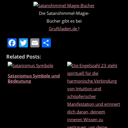
Die Satanshimmel-Magie-
Bücher gibt es bei
Gruftiladen.de
!
F
T
E
T
a
w
m
ei
Related Posts:
c
itt
ai
le
e
er
l
n
Satanismus Symbole und
b
Bedeutung
o
o
k