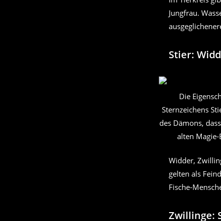
Jungfrau. Wasse
ausgeglichenere
Stier: Widd
Die Eigensc
Sternzeichens Stie
des Dämons, dass
alten Magie-
Widder, Zwillin
gelten als Fein
Fische-Mensche
Zwillinge: