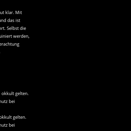
t klar. Mit
nd das ist
t. Selbst die
iniert werden,
Verachtung
s
kkult gelten.
hutz bei