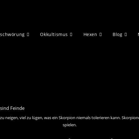
eschwörung
Okkultismus
Hexen
Blog
azu neigen, viel zu lügen, was ein Skorpion niemals tolerieren kann. Skorp
spielen.