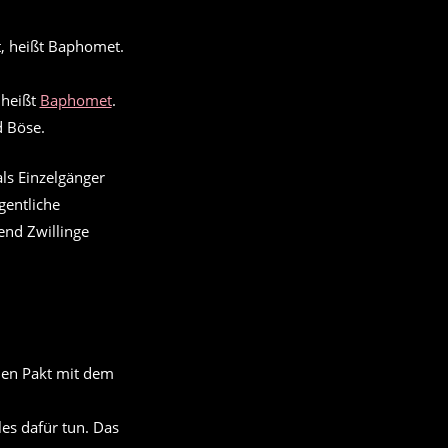
 heißt
Baphomet
.
d Böse.
ls Einzelgänger
gentliche
end Zwillinge
s dafür tun. Das