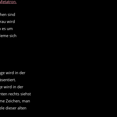
 Metatron.
hen sind
frau wird
n es um
leme sich
e wird in der
nten rechts siehst
eime Zeichen, man
le dieser alten