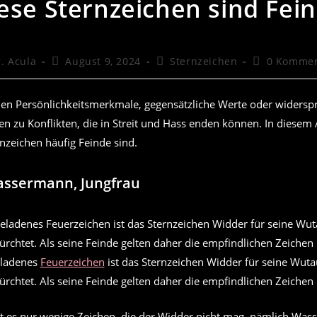
ese Sternzeichen sind Fei
rags-
Beitrag
Beitrags-
Beitrags-
. Acula
August 9, 2024
Sternzeichen
0 Kommen
r:
veröffentlicht:
Kategorie:
Kommentare
hen Persönlichkeitsmerkmale, gegensätzliche Werte oder widersp
en zu Konflikten, die in Streit und Hass enden können. In diesem A
nzeichen häufig Feinde sind.
assermann, Jungfrau
eladenes
Feuerzeichen
ist das Sternzeichen Widder für seine Wut
rchtet. Als seine Feinde gelten daher die empfindlichen Zeichen
ibt es nur wenige Zeichen, die der Widder nicht mag, nämlich Wa