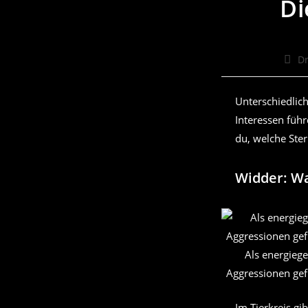
Di
Beit
Dr
Auto
Unterschiedlic
Interessen führ
du, welche Ster
Widder: W
Als energieg
Aggressionen gefü
Im Tierkreis g