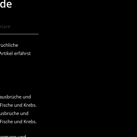
nde
tare
:
rüchliche
rtikel erfährst
ausbrüche und
 Fische und Krebs.
ssermann und