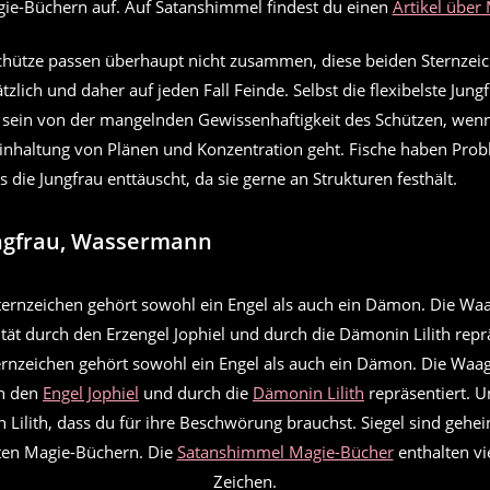
gie-Büchern auf. Auf Satanshimmel findest du einen
Artikel über
chütze passen überhaupt nicht zusammen, diese beiden Sternzeic
zlich und daher auf jeden Fall Feinde. Selbst die flexibelste Jung
t sein von der mangelnden Gewissenhaftigkeit des Schützen, wen
 Einhaltung von Plänen und Konzentration geht. Fische haben Prob
s die Jungfrau enttäuscht, da sie gerne an Strukturen festhält.
ngfrau, Wassermann
rnzeichen gehört sowohl ein Engel als auch ein Dämon. Die Waag
ch den
Engel Jophiel
und durch die
Dämonin Lilith
repräsentiert. U
n Lilith, dass du für ihre Beschwörung brauchst. Siegel sind geh
alten Magie-Büchern. Die
Satanshimmel Magie-Bücher
enthalten vie
Zeichen.