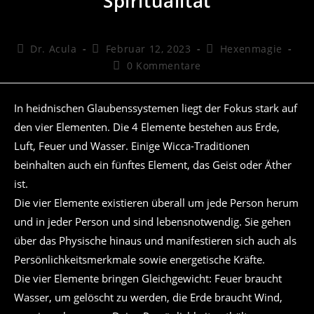
Spiritualität
Beitrags-
Beitrag
Beitrags-
Dr. Acula
Februar 12, 2023
Hexenmagie
Autor:
veröffentlicht:
Kategorie:
Beitrags-
0 Kommentare
Kommentare:
In heidnischen Glaubenssystemen liegt der Fokus stark auf
den vier Elementen. Die 4 Elemente bestehen aus Erde,
Luft, Feuer und Wasser. Einige Wicca-Traditionen
beinhalten auch ein fünftes Element, das Geist oder Äther
ist.
Die vier Elemente existieren überall um jede Person herum
und in jeder Person und sind lebensnotwendig. Sie gehen
über das Physische hinaus und manifestieren sich auch als
Persönlichkeitsmerkmale sowie energetische Kräfte.
Die vier Elemente bringen Gleichgewicht: Feuer braucht
Wasser, um gelöscht zu werden, die Erde braucht Wind,