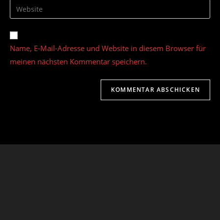
Gib
zum
Mail-
deine
Kommentieren
Adresse
Website-
ein
zum
URL
Name, E-Mail-Adresse und Website in diesem Browser für
Kommentieren
ein
ein
meinen nächsten Kommentar speichern.
(optional)