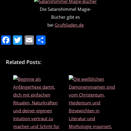
Die Satanshimmel Magie-
Bücher gibt es
bei
Gruftiladen.de
F
T
E
T
a
w
m
ei
c
itt
ai
le
Related Posts:
e
er
l
n
b
o
o
k