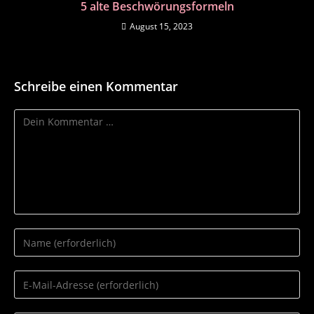
5 alte Beschwörungsformeln
August 15, 2023
Schreibe einen Kommentar
Kommentar
Gib
deinen
Namen
Gib
oder
deine
Benutzernamen
E-