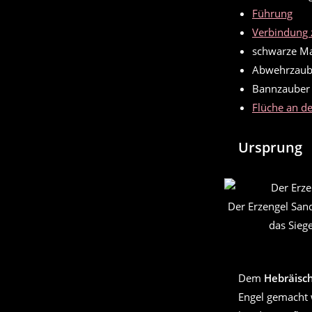
Führung
Verbindung 
schwarze Ma
Abwehrzaub
Bannzauber
Flüche an d
Ursprung
Der Erzengel Sand
das Sieg
Dem
Hebräisc
Engel gemacht 