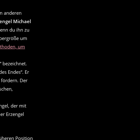
en anderen
engel Michael
Wenn du ihn zu
örpergröße um
thoden, um
“ bezeichnet.
es Endes“. Er
 fördern. Der
schen,
ngel, der mit
er Erzengel
üheren Position