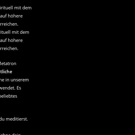
rituell mit dem
auf höhere
rreichen.
Metatron
tliche
che in unserem
wendet. Es
beliebtes
du meditierst.