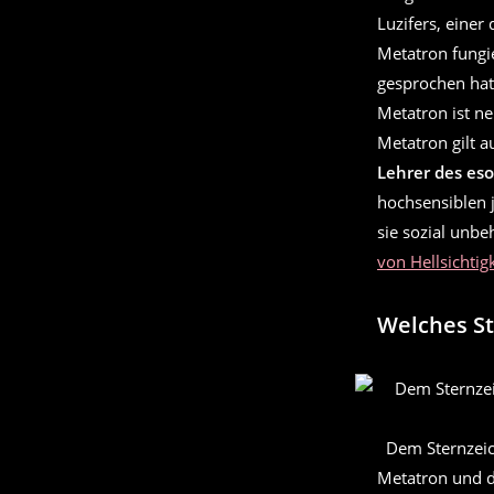
Luzifers, einer
Metatron fungie
gesprochen hat,
Metatron ist n
Metatron gilt a
Lehrer des es
hochsensiblen 
sie sozial unb
von Hellsichtig
Welches St
Dem Sternzeic
Metatron und d