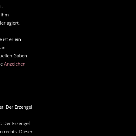
t.
u ihm
er agiert.
 ist er ein
 an
tuellen Gaben
ie
Anzeichen
: Der Erzengel
 rechts. Dieser