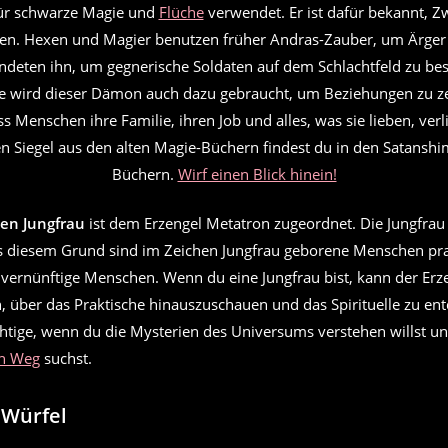
ür schwarze Magie und
Flüche
verwendet. Er ist dafür bekannt, Z
en. Hexen und Magier benutzen früher Andras-Zauber, um Ärger 
deten ihn, um gegnerische Soldaten auf dem Schlachtfeld zu bese
 wird dieser Dämon auch dazu gebraucht, um Beziehungen zu ze
ss Menschen ihre Familie, ihren Job und alles, was sie lieben, ve
n Siegel aus den alten Magie-Büchern findest du in den Satansh
Büchern.
Wirf einen Blick hinein!
hen Jungfrau
ist dem Erzengel Metatron zugeordnet. Die Jungfrau 
s diesem Grund sind im Zeichen Jungfrau geborene Menschen pra
 vernünftige Menschen. Wenn du eine Jungfrau bist, kann der Erz
n, über das Praktische hinauszuschauen und das Spirituelle zu en
ichtige, wenn du die Mysterien des Universums verstehen willst u
en Weg
suchst.
 Würfel