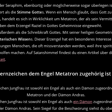
 der Seraphim, ebenbürtig oder möglicherweise sogar überlegen is
rt als die
Stimme Gotte
s. Wenn ein Mensch glaubt, dass Gott z
 handelt es sich in Wirklichkeit um Metatron, der als sein Vermittl
eben dem Erzengel Raziel in Gottes Geheimnisse eingeweiht.
ußerdem als die Schreibkraft Gottes. Mit seiner heiligen Geometrie
oterischen Wissen
s. Dieser Erzengel hat ein besonderes Interesse
jungen Menschen, die oft missverstanden werden, weil ihre spiri
eholfen machen. Auf Satanshimmel findest du einen Artikel über d
keit
.
ernzeichen dem Engel Metatron zugehörig ist
hen Jungfrau ist sowohl ein Engel als auch
ein Dämon
zugeordnet
er Dämon Andras. Sein Siegel für die Beschwörung siehst du oben