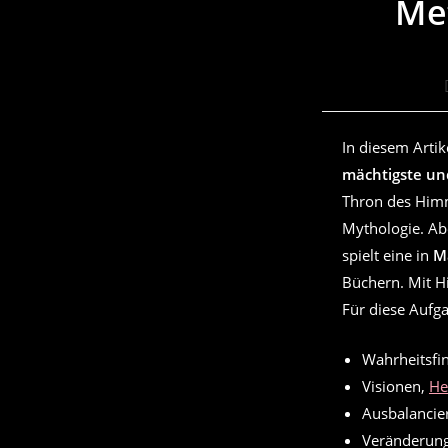
Me
In diesem Arti
mächtigste un
Thron des Himme
Mythologie. Abe
spielt eine in
M
Büchern. Mit Hi
Für diese Aufga
Wahrheitsfi
Visionen,
He
Ausbalancie
Veränderun