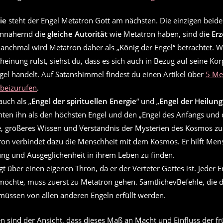
ie
steht der Engel Metatron Gott am nächsten. Die einzigen beid
annähernd die
gleiche Autorität
wie Metatron haben, sind die
Erz
Manchmal wird Metatron daher als „König der Engel“ betrachtet. 
heinung rufst, siehst du, dass es sich auch in Bezug auf seine K
gel handelt. Auf Satanshimmel findest du einen Artikel über
5 Me
rbeizurufen
.
uch als „
Engel der spirituellen Energie
“ und „
Engel der Heilung
ten ihn als den höchsten Engel und den „Engel des Anfangs und d
e, größeres Wissen und Verständnis der Mysterien des Kosmos zu
ron verbindet dazu die Menschheit mit dem Kosmos. Er hilft Men
lung und Ausgeglichenheit in ihrem Leben zu finden.
t über einen eigenen Thron, da er der Verteter Gottes ist. Jeder E
möchte, muss zuerst zu Metatron gehen. SämtlichevBefehle, die d
 müssen von allen anderen Engeln erfüllt werden.
n sind der Ansicht, dass dieses Maß an Macht und Einfluss der fr