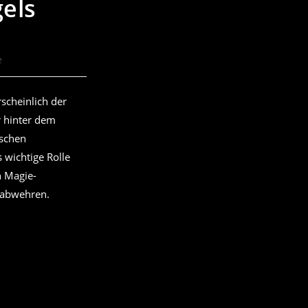
els
e
scheinlich der
r hinter dem
ischen
 wichtige Rolle
n Magie-
 abwehren.