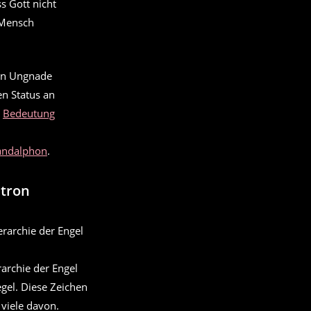
s Gott nicht
 Mensch
 in Ungnade
en Status an
e
Bedeutung
andalphon
.
atron
rarchie der Engel
egel. Diese Zeichen
viele davon.