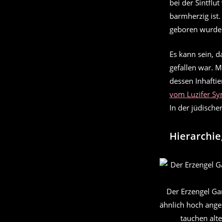
bei der Sintflu
barmherzig ist
geboren wurde
Es kann sein, d
gefallen war. 
dessen Inhaftie
vom Luzifer S
In der jüdische
Hierarchie
Der Erzengel Gar
ähnlich hoch anges
tauchen alt