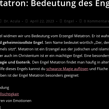
tatron: Bedeutung des Eng
Beitrags-
Beitrag
Beitrags-
Beitrags-
Dr. Acula
April 22, 2023
Engel
0 Kommentar
Autor:
veröffentlicht:
Kategorie:
Kommentare:
kel widmen wir uns Bedeutung vom Erzengel Metatron. Er ist wahr
d geheimnisvollste Engel
. Sein Name bedeutet wörtlich „Der, de
ls sitzt“. Metatron ist ein Erzengel aus der jüdischen und islam
r auch im Christentum ist er ein mächtiger Engel. Eine besonders
agie und Esoterik
. Den Engel Metatron findet man häufig in alte
lfe dieses Engels kannst du
schwarze Magie auflösen
und Flüche
ben ist der Engel Metatron besonders geeignet:
ndung
llsichtigkeit
ren von Emotionen
g