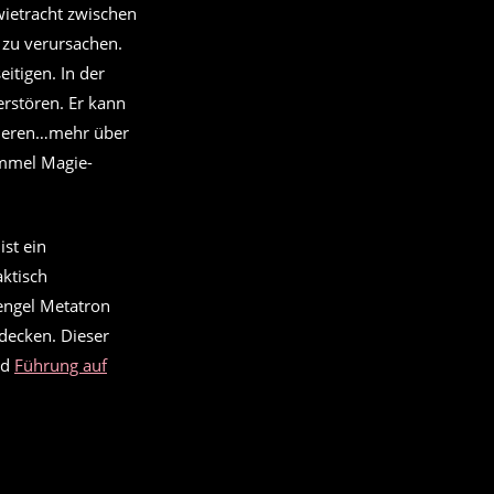
wietracht zwischen
zu verursachen.
itigen. In der
rstören. Er kann
rlieren…mehr über
immel Magie-
ist ein
ktisch
engel Metatron
tdecken. Dieser
nd
Führung auf