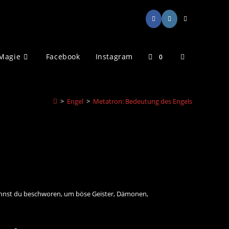
Website-
Magie
Facebook
Instagram
0
Suche
>
Engel
>
Metatron: Bedeutung des Engels
umschalten
kannst du beschworen, um böse Geister, Dämonen,