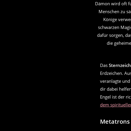
Dämon wird oft f
Menschen zu sä
Könige verwen
schwarzen Magie
dafür sorgen, da
die geheime
Das
Sternzeic
Erdzeichen. Au
veranlagte und
dir dabei helfe
Engel ist der r
dem spirituell
Metatrons