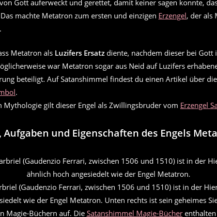
t von Gott auferweckt und gerettet, damit keiner sagen konnte, das
. Das machte Metatron zum ersten und einzigen
Erzengel
, der als
.
ass Metatron als
Luzifers Ersatz
diente, nachdem dieser bei Gott
Möglicherweise war Metatron sogar aus Neid auf Luzifers erhaben
rung beteiligt. Auf Satanshimmel findest du einen Artikel über di
ymbol
.
n Mythologie gilt dieser Engel als Zwillingsbruder vom
Erzengel S
, Aufgaben und Eigenschaften des Engels Met
briel (Gaudenzio Ferrari, zwischen 1506 und 1510) ist in der Hie
iedelt wie der Engel Metatron. Unten rechts ist sein geheimes Si
en Magie-Büchern auf. Die
Satanshimmel Magie-Bücher
enthalten 