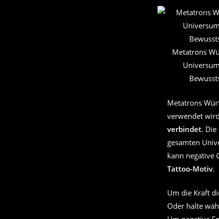
Metatrons Würf
Universum
Bewussts
Metatrons Würf
verwendet wir
verbindet
. Die
gesamten Unive
kann negative G
Tattoo-Motiv
.
Um die Kraft di
Oder halte wäh